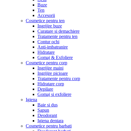
Buze
Ten
Accesorii
Cosmetice pentru ten
Ingrijire buze
Curatare si demachiere
Tratamente pentru ten
Contur ochi
Anti-imbatranire
Hidratare
Gomaj & Exfoliere
Cosmetice pentru corp
Ingrijire maini
Ingrijire picioare
Tratamente pentru corp
Hidratare corp
Depilare
Gomaj si exfoliere
Igiena
Baie si dus
Sapun
Deodorant
Igiena dentara
Cosmetice pentru barbati