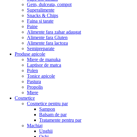
Gem, dulceata, compot
Superalimente
Snacks & Chips
Faina si tarate
Paine
Alimente fara zahar adaugat
Alimente fara Gluten
Alimente fara lactoza
Semipreparate
Produse apicole
Miere de manuka
Laptisor de matca
Polen
Tonice apicole
Pastura
Propolis
Miere
Cosmetice
Cosmetice pentru par
Sampon
Balsam de par
Tratamente pentru par
Machiaj
Unghii
Ochi