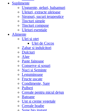
Suplimente
Unguente, geluri, balsamuri
Uleiuri, extracte uleioase
Siropuri, sucuri terapeutice
Tincturi simple
Tincturi compuse
Uleiuri esentiale
Alimente
Ulei si otet
Ulei de Cocos
Zahar si indulcitori
Dulciuri
Alge
Paste fainoase
Conserve si sosuri
Nuci si Seminte
Leguminoase
Fructe uscate
Condimente, Sare
Pulberi
Cereale pentru micul dejun
Batoane
Unt si creme vegetale
Cereale boabe
Supe bio instant