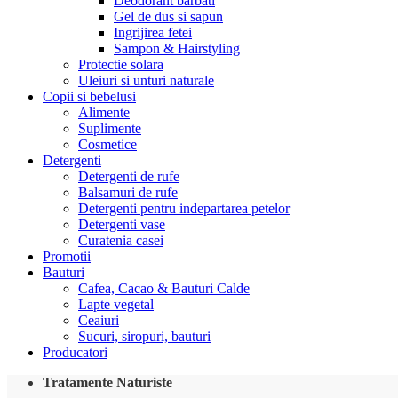
Deodorant barbati
Gel de dus si sapun
Ingrijirea fetei
Sampon & Hairstyling
Protectie solara
Uleiuri si unturi naturale
Copii si bebelusi
Alimente
Suplimente
Cosmetice
Detergenti
Detergenti de rufe
Balsamuri de rufe
Detergenti pentru indepartarea petelor
Detergenti vase
Curatenia casei
Promotii
Bauturi
Cafea, Cacao & Bauturi Calde
Lapte vegetal
Ceaiuri
Sucuri, siropuri, bauturi
Producatori
Tratamente Naturiste