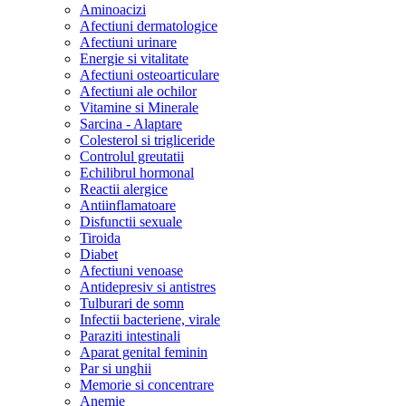
Aminoacizi
Afectiuni dermatologice
Afectiuni urinare
Energie si vitalitate
Afectiuni osteoarticulare
Afectiuni ale ochilor
Vitamine si Minerale
Sarcina - Alaptare
Colesterol si trigliceride
Controlul greutatii
Echilibrul hormonal
Reactii alergice
Antiinflamatoare
Disfunctii sexuale
Tiroida
Diabet
Afectiuni venoase
Antidepresiv si antistres
Tulburari de somn
Infectii bacteriene, virale
Paraziti intestinali
Aparat genital feminin
Par si unghii
Memorie si concentrare
Anemie