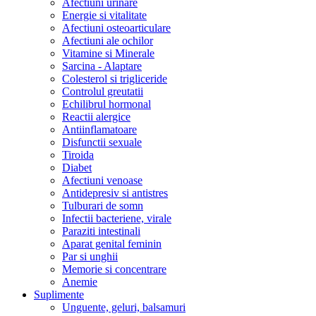
Afectiuni urinare
Energie si vitalitate
Afectiuni osteoarticulare
Afectiuni ale ochilor
Vitamine si Minerale
Sarcina - Alaptare
Colesterol si trigliceride
Controlul greutatii
Echilibrul hormonal
Reactii alergice
Antiinflamatoare
Disfunctii sexuale
Tiroida
Diabet
Afectiuni venoase
Antidepresiv si antistres
Tulburari de somn
Infectii bacteriene, virale
Paraziti intestinali
Aparat genital feminin
Par si unghii
Memorie si concentrare
Anemie
Suplimente
Unguente, geluri, balsamuri