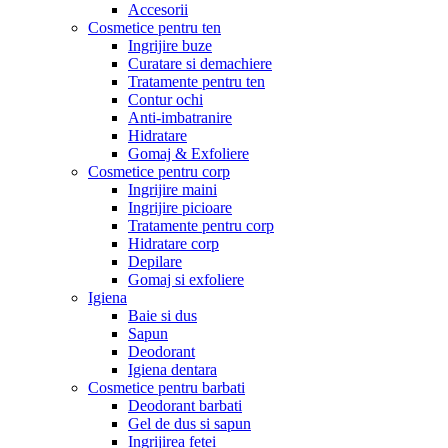
Accesorii
Cosmetice pentru ten
Ingrijire buze
Curatare si demachiere
Tratamente pentru ten
Contur ochi
Anti-imbatranire
Hidratare
Gomaj & Exfoliere
Cosmetice pentru corp
Ingrijire maini
Ingrijire picioare
Tratamente pentru corp
Hidratare corp
Depilare
Gomaj si exfoliere
Igiena
Baie si dus
Sapun
Deodorant
Igiena dentara
Cosmetice pentru barbati
Deodorant barbati
Gel de dus si sapun
Ingrijirea fetei