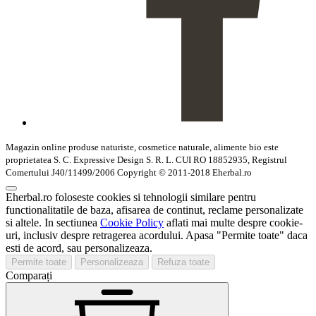
Magazin online produse naturiste, cosmetice naturale, alimente bio este
proprietatea S. C. Expressive Design S. R. L. CUI RO 18852935, Registrul
Comertului J40/11499/2006 Copyright © 2011-2018 Eherbal.ro
Eherbal.ro foloseste cookies si tehnologii similare pentru
functionalitatile de baza, afisarea de continut, reclame personalizate
si altele. In sectiunea
Cookie Policy
aflati mai multe despre cookie-
uri, inclusiv despre retragerea acordului. Apasa "Permite toate" daca
esti de acord, sau personalizeaza.
Permite toate
Personalizeaza
Refuza toate
Comparați