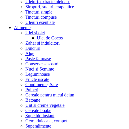
Uleiuri, extracte uleioase
Siropuri, sucuri terapeutice
Tincturi simple
Tincturi compuse
Uleiuri esentiale
Alimente
Ulei si otet
Ulei de Cocos
Zahar si indulcitori
Dulciuri
Alge
Paste fainoase
Conserve si sosuri
Nuci si Seminte
Leguminoase
Fructe uscate
Condimente, Sare
Pulberi
Cereale pentru micul dejun
Batoane
Unt si creme vegetale
Cereale boabe
Supe bio instant
Gem, dulceata, compot
Superalimente