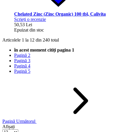
Chelated Zinc (Zinc Organic) 100 tbl, Calivita
Scrieți o recenzie
50,53 Lei
Epuizat din stoc
Articolele
1
la
12
din
240
total
în acest moment citiți pagina
1
Pagină
2
Pagină
3
Pagină
4
Pagină
5
Pagină
Următorul
Afișați