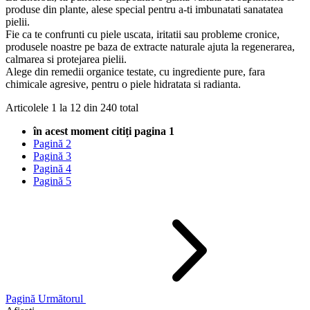
produse din plante, alese special pentru a-ti imbunatati sanatatea
pielii.
Fie ca te confrunti cu piele uscata, iritatii sau probleme cronice,
produsele noastre pe baza de extracte naturale ajuta la regenerarea,
calmarea si protejarea pielii.
Alege din remedii organice testate, cu ingrediente pure, fara
chimicale agresive, pentru o piele hidratata si radianta.
Articolele
1
la
12
din
240
total
în acest moment citiți pagina
1
Pagină
2
Pagină
3
Pagină
4
Pagină
5
Pagină
Următorul