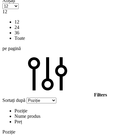
Afișați
12
12
24
36
Toate
pe pagină
Filters
Sortați după
Poziție
Nume produs
Preț
Poziție