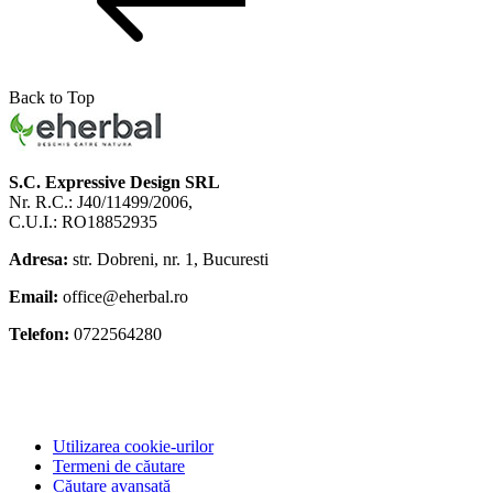
Calivita
8
Vitals
2
Back to Top
S.C. Expressive Design SRL
Nr. R.C.: J40/11499/2006,
C.U.I.: RO18852935
Adresa:
str. Dobreni, nr. 1, Bucuresti
Email:
office@eherbal.ro
Telefon:
0722564280
Utilizarea cookie-urilor
Termeni de căutare
Căutare avansată