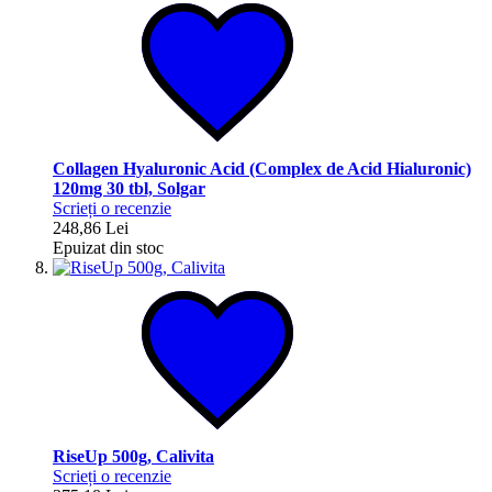
Collagen Hyaluronic Acid (Complex de Acid Hialuronic)
120mg 30 tbl, Solgar
Scrieți o recenzie
248,86 Lei
Epuizat din stoc
RiseUp 500g, Calivita
Scrieți o recenzie