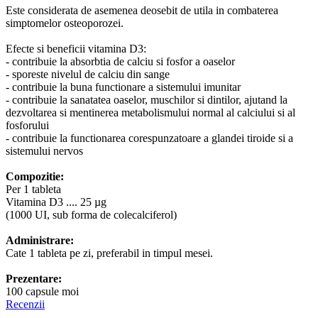
Este considerata de asemenea deosebit de utila in combaterea
simptomelor osteoporozei.
Efecte si beneficii vitamina D3:
- contribuie la absorbtia de calciu si fosfor a oaselor
- sporeste nivelul de calciu din sange
- contribuie la buna functionare a sistemului imunitar
- contribuie la sanatatea oaselor, muschilor si dintilor, ajutand la
dezvoltarea si mentinerea metabolismului normal al calciului si al
fosforului
- contribuie la functionarea corespunzatoare a glandei tiroide si a
sistemului nervos
Compozitie:
Per 1 tableta
Vitamina D3 .... 25 µg
(1000 UI, sub forma de colecalciferol)
Administrare:
Cate 1 tableta pe zi, preferabil in timpul mesei.
Prezentare:
100 capsule moi
Recenzii