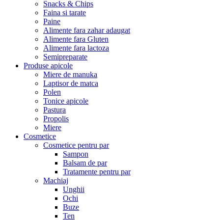
Snacks & Chips
Faina si tarate
Paine
Alimente fara zahar adaugat
Alimente fara Gluten
Alimente fara lactoza
Semipreparate
Produse apicole
Miere de manuka
Laptisor de matca
Polen
Tonice apicole
Pastura
Propolis
Miere
Cosmetice
Cosmetice pentru par
Sampon
Balsam de par
Tratamente pentru par
Machiaj
Unghii
Ochi
Buze
Ten