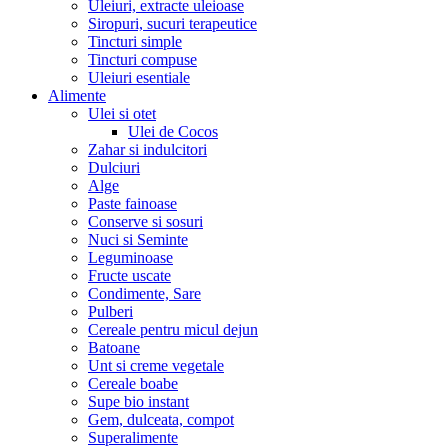
Uleiuri, extracte uleioase
Siropuri, sucuri terapeutice
Tincturi simple
Tincturi compuse
Uleiuri esentiale
Alimente
Ulei si otet
Ulei de Cocos
Zahar si indulcitori
Dulciuri
Alge
Paste fainoase
Conserve si sosuri
Nuci si Seminte
Leguminoase
Fructe uscate
Condimente, Sare
Pulberi
Cereale pentru micul dejun
Batoane
Unt si creme vegetale
Cereale boabe
Supe bio instant
Gem, dulceata, compot
Superalimente