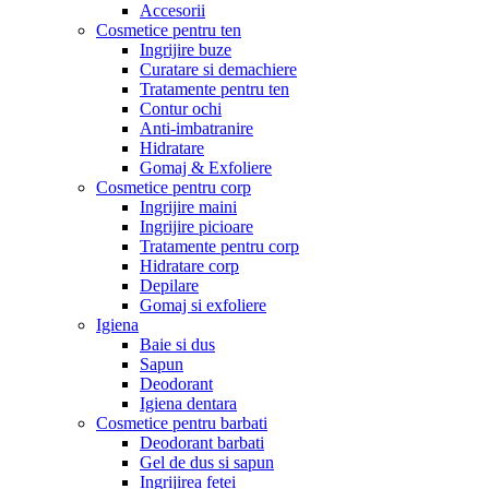
Accesorii
Cosmetice pentru ten
Ingrijire buze
Curatare si demachiere
Tratamente pentru ten
Contur ochi
Anti-imbatranire
Hidratare
Gomaj & Exfoliere
Cosmetice pentru corp
Ingrijire maini
Ingrijire picioare
Tratamente pentru corp
Hidratare corp
Depilare
Gomaj si exfoliere
Igiena
Baie si dus
Sapun
Deodorant
Igiena dentara
Cosmetice pentru barbati
Deodorant barbati
Gel de dus si sapun
Ingrijirea fetei