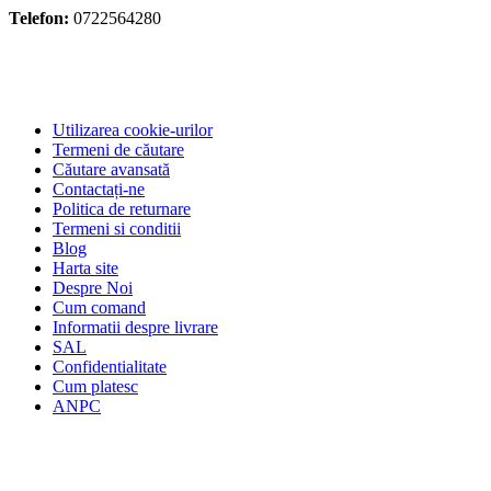
Telefon:
0722564280
Utilizarea cookie-urilor
Termeni de căutare
Căutare avansată
Contactați-ne
Politica de returnare
Termeni si conditii
Blog
Harta site
Despre Noi
Cum comand
Informatii despre livrare
SAL
Confidentialitate
Cum platesc
ANPC