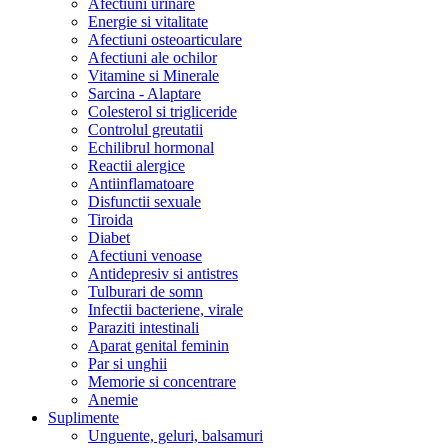
Afectiuni urinare
Energie si vitalitate
Afectiuni osteoarticulare
Afectiuni ale ochilor
Vitamine si Minerale
Sarcina - Alaptare
Colesterol si trigliceride
Controlul greutatii
Echilibrul hormonal
Reactii alergice
Antiinflamatoare
Disfunctii sexuale
Tiroida
Diabet
Afectiuni venoase
Antidepresiv si antistres
Tulburari de somn
Infectii bacteriene, virale
Paraziti intestinali
Aparat genital feminin
Par si unghii
Memorie si concentrare
Anemie
Suplimente
Unguente, geluri, balsamuri