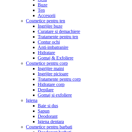
Buze
Ten
Accesorii
Cosmetice pentru ten
Ingrijire buze
Curatare si demachiere
Tratamente pentru ten
Contur ochi
Anti-imbatranire
Hidratare
Gomaj & Exfoliere
Cosmetice pentru corp
Ingrijire maini
Ingrijire picioare
Tratamente pentru corp
Hidratare corp
Depilare
Gomaj si exfoliere
Igiena
Baie si dus
Sapun
Deodorant
Igiena dentara
Cosmetice pentru barbati