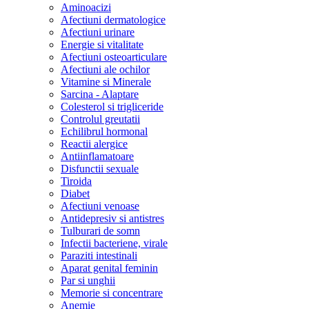
Aminoacizi
Afectiuni dermatologice
Afectiuni urinare
Energie si vitalitate
Afectiuni osteoarticulare
Afectiuni ale ochilor
Vitamine si Minerale
Sarcina - Alaptare
Colesterol si trigliceride
Controlul greutatii
Echilibrul hormonal
Reactii alergice
Antiinflamatoare
Disfunctii sexuale
Tiroida
Diabet
Afectiuni venoase
Antidepresiv si antistres
Tulburari de somn
Infectii bacteriene, virale
Paraziti intestinali
Aparat genital feminin
Par si unghii
Memorie si concentrare
Anemie