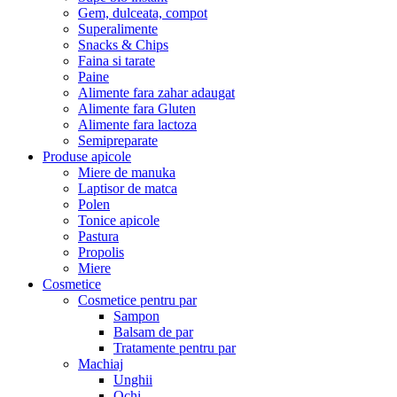
Gem, dulceata, compot
Superalimente
Snacks & Chips
Faina si tarate
Paine
Alimente fara zahar adaugat
Alimente fara Gluten
Alimente fara lactoza
Semipreparate
Produse apicole
Miere de manuka
Laptisor de matca
Polen
Tonice apicole
Pastura
Propolis
Miere
Cosmetice
Cosmetice pentru par
Sampon
Balsam de par
Tratamente pentru par
Machiaj
Unghii
Ochi