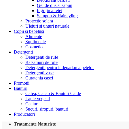
Deodorant barbati
Gel de dus si sapun
Ingrijirea fetei
Sampon & Hairstyling
Protectie solara
Uleiuri si unturi naturale
Copii si bebelusi
Alimente
Suplimente
Cosmetice
Detergenti
Detergenti de rufe
Balsamuri de rufe
Detergenti pentru indepartarea petelor
Detergenti vase
Curatenia casei
Promotii
Bauturi
Cafea, Cacao & Bauturi Calde
Lapte vegetal
Ceaiuri
Sucuri, siropuri, bauturi
Producatori
Tratamente Naturiste