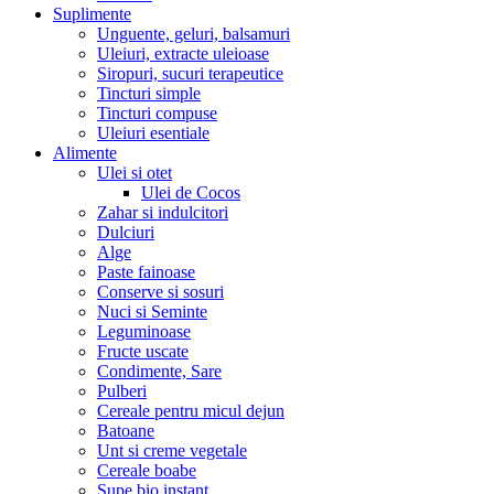
Suplimente
Unguente, geluri, balsamuri
Uleiuri, extracte uleioase
Siropuri, sucuri terapeutice
Tincturi simple
Tincturi compuse
Uleiuri esentiale
Alimente
Ulei si otet
Ulei de Cocos
Zahar si indulcitori
Dulciuri
Alge
Paste fainoase
Conserve si sosuri
Nuci si Seminte
Leguminoase
Fructe uscate
Condimente, Sare
Pulberi
Cereale pentru micul dejun
Batoane
Unt si creme vegetale
Cereale boabe
Supe bio instant