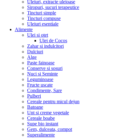
Uleiuri, extracte uleioase
Siropuri, sucuri terapeutice
Tincturi simple
Tincturi compuse
Uleiuri esentiale
Alimente
Ulei si otet
Ulei de Cocos
Zahar si indulcitori
Dulciuri
Alge
Paste fainoase
Conserve si sosuri
Nuci si Seminte
Leguminoase
Fructe uscate
Condimente, Sare
Pulberi
Cereale pentru micul dejun
Batoane
Unt si creme vegetale
Cereale boabe
Supe bio instant
Gem, dulceata, compot
Superalimente