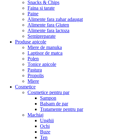
Snacks & Chips
Faina si tarate
Paine
Alimente fara zahar adaugat
Alimente fara Gluten
Alimente fara lactoza
Semipreparate
Produse apicole
Miere de manuka
Laptisor de matca
Polen
Tonice apicole
Pastura
Propolis
Miere
Cosmetice
Cosmetice pentru par
Sampon
Balsam de par
Tratamente pentru par
Machiaj
Unghii
Ochi
Buze
Ten