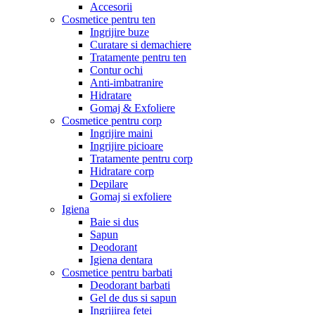
Accesorii
Cosmetice pentru ten
Ingrijire buze
Curatare si demachiere
Tratamente pentru ten
Contur ochi
Anti-imbatranire
Hidratare
Gomaj & Exfoliere
Cosmetice pentru corp
Ingrijire maini
Ingrijire picioare
Tratamente pentru corp
Hidratare corp
Depilare
Gomaj si exfoliere
Igiena
Baie si dus
Sapun
Deodorant
Igiena dentara
Cosmetice pentru barbati
Deodorant barbati
Gel de dus si sapun
Ingrijirea fetei