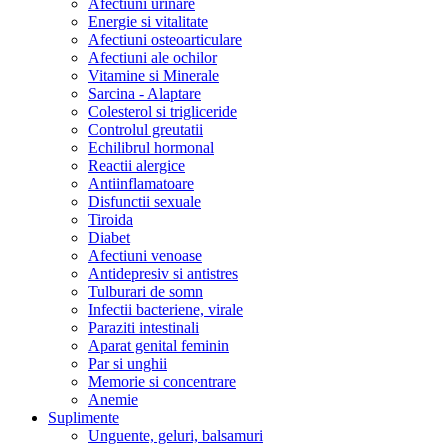
Afectiuni urinare
Energie si vitalitate
Afectiuni osteoarticulare
Afectiuni ale ochilor
Vitamine si Minerale
Sarcina - Alaptare
Colesterol si trigliceride
Controlul greutatii
Echilibrul hormonal
Reactii alergice
Antiinflamatoare
Disfunctii sexuale
Tiroida
Diabet
Afectiuni venoase
Antidepresiv si antistres
Tulburari de somn
Infectii bacteriene, virale
Paraziti intestinali
Aparat genital feminin
Par si unghii
Memorie si concentrare
Anemie
Suplimente
Unguente, geluri, balsamuri