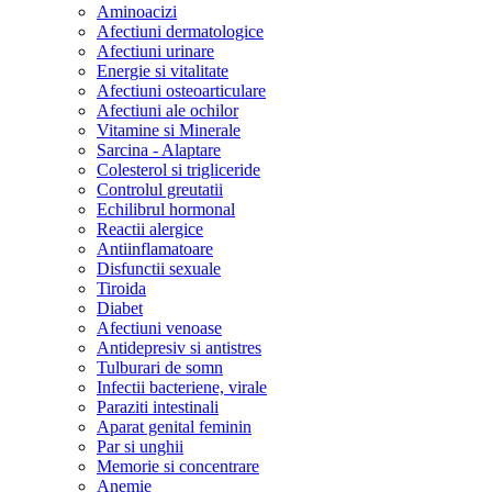
Aminoacizi
Afectiuni dermatologice
Afectiuni urinare
Energie si vitalitate
Afectiuni osteoarticulare
Afectiuni ale ochilor
Vitamine si Minerale
Sarcina - Alaptare
Colesterol si trigliceride
Controlul greutatii
Echilibrul hormonal
Reactii alergice
Antiinflamatoare
Disfunctii sexuale
Tiroida
Diabet
Afectiuni venoase
Antidepresiv si antistres
Tulburari de somn
Infectii bacteriene, virale
Paraziti intestinali
Aparat genital feminin
Par si unghii
Memorie si concentrare
Anemie