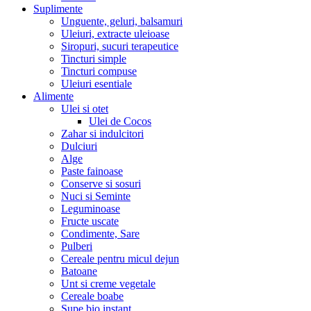
Suplimente
Unguente, geluri, balsamuri
Uleiuri, extracte uleioase
Siropuri, sucuri terapeutice
Tincturi simple
Tincturi compuse
Uleiuri esentiale
Alimente
Ulei si otet
Ulei de Cocos
Zahar si indulcitori
Dulciuri
Alge
Paste fainoase
Conserve si sosuri
Nuci si Seminte
Leguminoase
Fructe uscate
Condimente, Sare
Pulberi
Cereale pentru micul dejun
Batoane
Unt si creme vegetale
Cereale boabe
Supe bio instant