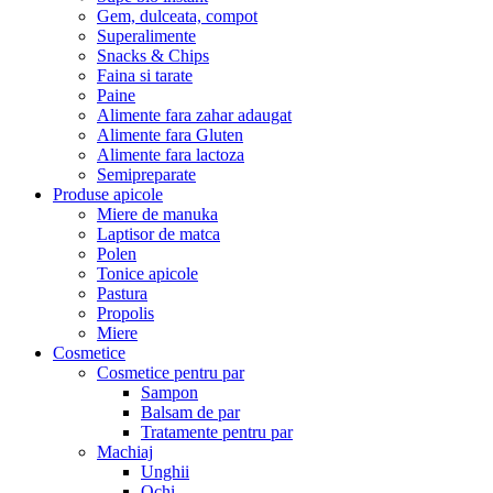
Gem, dulceata, compot
Superalimente
Snacks & Chips
Faina si tarate
Paine
Alimente fara zahar adaugat
Alimente fara Gluten
Alimente fara lactoza
Semipreparate
Produse apicole
Miere de manuka
Laptisor de matca
Polen
Tonice apicole
Pastura
Propolis
Miere
Cosmetice
Cosmetice pentru par
Sampon
Balsam de par
Tratamente pentru par
Machiaj
Unghii
Ochi