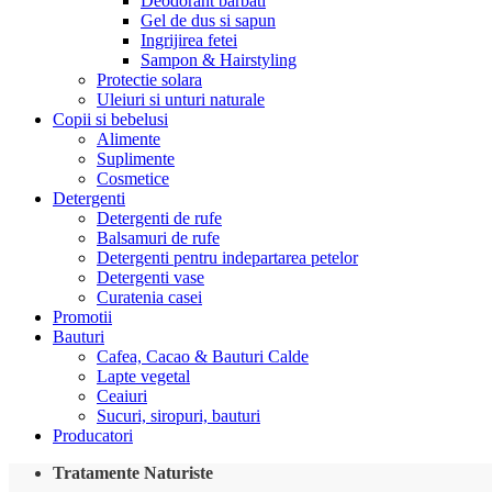
Deodorant barbati
Gel de dus si sapun
Ingrijirea fetei
Sampon & Hairstyling
Protectie solara
Uleiuri si unturi naturale
Copii si bebelusi
Alimente
Suplimente
Cosmetice
Detergenti
Detergenti de rufe
Balsamuri de rufe
Detergenti pentru indepartarea petelor
Detergenti vase
Curatenia casei
Promotii
Bauturi
Cafea, Cacao & Bauturi Calde
Lapte vegetal
Ceaiuri
Sucuri, siropuri, bauturi
Producatori
Tratamente Naturiste