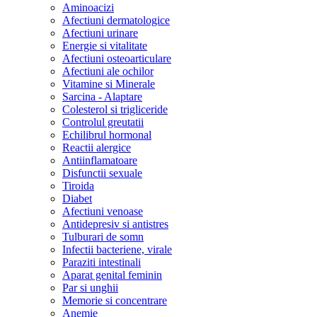
Aminoacizi
Afectiuni dermatologice
Afectiuni urinare
Energie si vitalitate
Afectiuni osteoarticulare
Afectiuni ale ochilor
Vitamine si Minerale
Sarcina - Alaptare
Colesterol si trigliceride
Controlul greutatii
Echilibrul hormonal
Reactii alergice
Antiinflamatoare
Disfunctii sexuale
Tiroida
Diabet
Afectiuni venoase
Antidepresiv si antistres
Tulburari de somn
Infectii bacteriene, virale
Paraziti intestinali
Aparat genital feminin
Par si unghii
Memorie si concentrare
Anemie