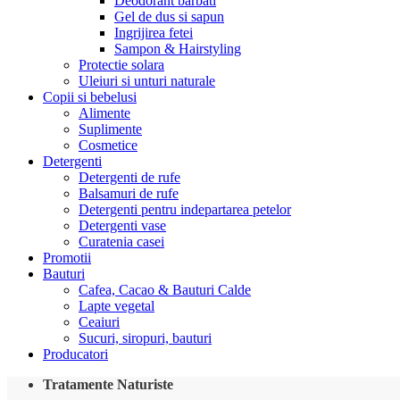
Deodorant barbati
Gel de dus si sapun
Ingrijirea fetei
Sampon & Hairstyling
Protectie solara
Uleiuri si unturi naturale
Copii si bebelusi
Alimente
Suplimente
Cosmetice
Detergenti
Detergenti de rufe
Balsamuri de rufe
Detergenti pentru indepartarea petelor
Detergenti vase
Curatenia casei
Promotii
Bauturi
Cafea, Cacao & Bauturi Calde
Lapte vegetal
Ceaiuri
Sucuri, siropuri, bauturi
Producatori
Tratamente Naturiste