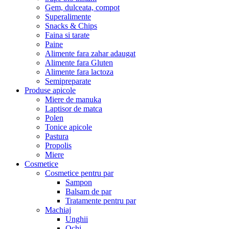
Gem, dulceata, compot
Superalimente
Snacks & Chips
Faina si tarate
Paine
Alimente fara zahar adaugat
Alimente fara Gluten
Alimente fara lactoza
Semipreparate
Produse apicole
Miere de manuka
Laptisor de matca
Polen
Tonice apicole
Pastura
Propolis
Miere
Cosmetice
Cosmetice pentru par
Sampon
Balsam de par
Tratamente pentru par
Machiaj
Unghii
Ochi