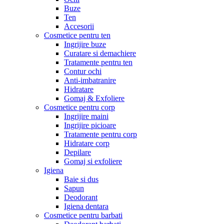
Buze
Ten
Accesorii
Cosmetice pentru ten
Ingrijire buze
Curatare si demachiere
Tratamente pentru ten
Contur ochi
Anti-imbatranire
Hidratare
Gomaj & Exfoliere
Cosmetice pentru corp
Ingrijire maini
Ingrijire picioare
Tratamente pentru corp
Hidratare corp
Depilare
Gomaj si exfoliere
Igiena
Baie si dus
Sapun
Deodorant
Igiena dentara
Cosmetice pentru barbati