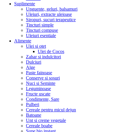
Suplimente
Unguente, geluri, balsamuri
Uleiuri, extracte uleioase
Siropuri, sucuri terapeutice
Tincturi simple
Tincturi compuse
Uleiuri esentiale
Alimente
Ulei si otet
Ulei de Cocos
Zahar si indulcitori
Dulciuri
Alge
Paste fainoase
Conserve si sosuri
Nuci si Seminte
Leguminoase
Fructe uscate
Condimente, Sare
Pulberi
Cereale pentru micul dejun
Batoane
Unt si creme vegetale
Cereale boabe
Supe bio instant