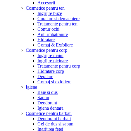
Accesorii
Cosmetice pentru ten
Ingrijire buze
Curatare si demachiere
Tratamente pentru ten
Contur ochi
Anti-imbatranire
Hidratare
Gomaj & Exfoliere
Cosmetice pentru corp
Ingrijire maini
Ingrijire picioare
Tratamente pentru corp
Hidratare corp
Depilare
Gomaj si exfoliere
Igiena
Baie si dus
Sapun
Deodorant
Igiena dentara
Cosmetice pentru barbati
Deodorant barbati
Gel de dus si sapun
Ingrijirea fetei