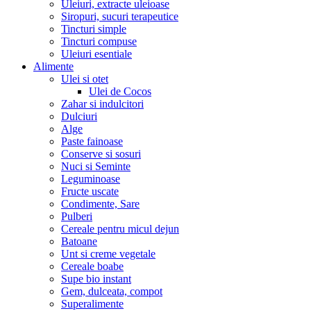
Uleiuri, extracte uleioase
Siropuri, sucuri terapeutice
Tincturi simple
Tincturi compuse
Uleiuri esentiale
Alimente
Ulei si otet
Ulei de Cocos
Zahar si indulcitori
Dulciuri
Alge
Paste fainoase
Conserve si sosuri
Nuci si Seminte
Leguminoase
Fructe uscate
Condimente, Sare
Pulberi
Cereale pentru micul dejun
Batoane
Unt si creme vegetale
Cereale boabe
Supe bio instant
Gem, dulceata, compot
Superalimente