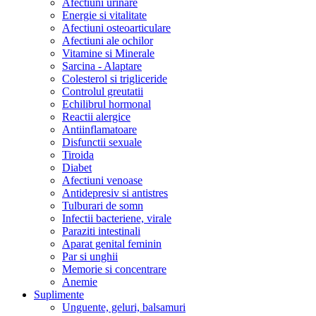
Afectiuni urinare
Energie si vitalitate
Afectiuni osteoarticulare
Afectiuni ale ochilor
Vitamine si Minerale
Sarcina - Alaptare
Colesterol si trigliceride
Controlul greutatii
Echilibrul hormonal
Reactii alergice
Antiinflamatoare
Disfunctii sexuale
Tiroida
Diabet
Afectiuni venoase
Antidepresiv si antistres
Tulburari de somn
Infectii bacteriene, virale
Paraziti intestinali
Aparat genital feminin
Par si unghii
Memorie si concentrare
Anemie
Suplimente
Unguente, geluri, balsamuri