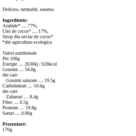
Delicios, tartinabil, sanatos.
Ingrediente:
Arahide* .... 77%,
Ulei de cocos* .... 17%,
Sirop din nectar de cocos*
*din agricultura ecologica
Valori nutritionale
Per 100g
Energie .... 2630kj / 628kcal
Grasimi .... 54.8g
din care
Grasimi saturate .... 19.5g
Carbohidrati .... 10.6g
din care
Zaharuri .... 8.4g
Fibre .... 6.5g
Proteine .... 19.8g
Saruri .... 0.06g
Prezentare:
170g