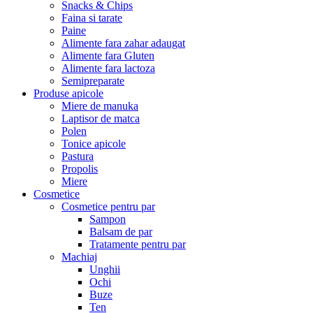
Snacks & Chips
Faina si tarate
Paine
Alimente fara zahar adaugat
Alimente fara Gluten
Alimente fara lactoza
Semipreparate
Produse apicole
Miere de manuka
Laptisor de matca
Polen
Tonice apicole
Pastura
Propolis
Miere
Cosmetice
Cosmetice pentru par
Sampon
Balsam de par
Tratamente pentru par
Machiaj
Unghii
Ochi
Buze
Ten