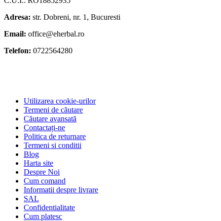
C.U.I.: RO18852935
Adresa:
str. Dobreni, nr. 1, Bucuresti
Email:
office@eherbal.ro
Telefon:
0722564280
Utilizarea cookie-urilor
Termeni de căutare
Căutare avansată
Contactați-ne
Politica de returnare
Termeni si conditii
Blog
Harta site
Despre Noi
Cum comand
Informatii despre livrare
SAL
Confidentialitate
Cum platesc