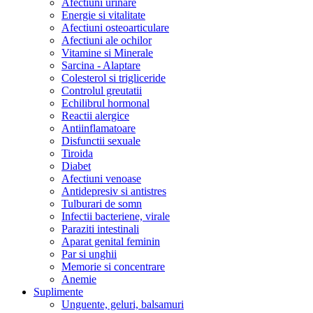
Afectiuni urinare
Energie si vitalitate
Afectiuni osteoarticulare
Afectiuni ale ochilor
Vitamine si Minerale
Sarcina - Alaptare
Colesterol si trigliceride
Controlul greutatii
Echilibrul hormonal
Reactii alergice
Antiinflamatoare
Disfunctii sexuale
Tiroida
Diabet
Afectiuni venoase
Antidepresiv si antistres
Tulburari de somn
Infectii bacteriene, virale
Paraziti intestinali
Aparat genital feminin
Par si unghii
Memorie si concentrare
Anemie
Suplimente
Unguente, geluri, balsamuri