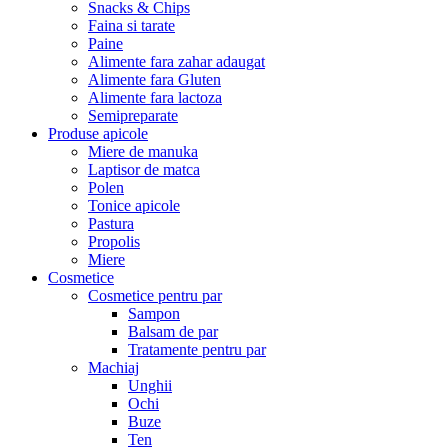
Snacks & Chips
Faina si tarate
Paine
Alimente fara zahar adaugat
Alimente fara Gluten
Alimente fara lactoza
Semipreparate
Produse apicole
Miere de manuka
Laptisor de matca
Polen
Tonice apicole
Pastura
Propolis
Miere
Cosmetice
Cosmetice pentru par
Sampon
Balsam de par
Tratamente pentru par
Machiaj
Unghii
Ochi
Buze
Ten