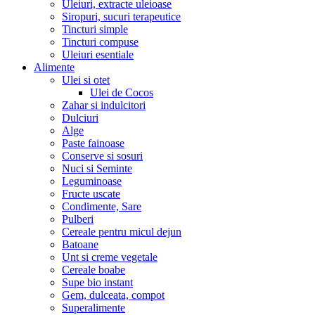
Uleiuri, extracte uleioase
Siropuri, sucuri terapeutice
Tincturi simple
Tincturi compuse
Uleiuri esentiale
Alimente
Ulei si otet
Ulei de Cocos
Zahar si indulcitori
Dulciuri
Alge
Paste fainoase
Conserve si sosuri
Nuci si Seminte
Leguminoase
Fructe uscate
Condimente, Sare
Pulberi
Cereale pentru micul dejun
Batoane
Unt si creme vegetale
Cereale boabe
Supe bio instant
Gem, dulceata, compot
Superalimente