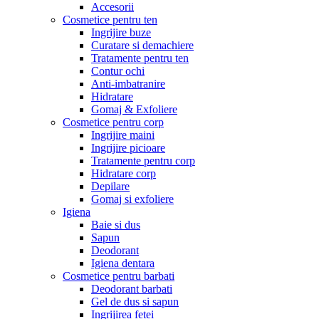
Accesorii
Cosmetice pentru ten
Ingrijire buze
Curatare si demachiere
Tratamente pentru ten
Contur ochi
Anti-imbatranire
Hidratare
Gomaj & Exfoliere
Cosmetice pentru corp
Ingrijire maini
Ingrijire picioare
Tratamente pentru corp
Hidratare corp
Depilare
Gomaj si exfoliere
Igiena
Baie si dus
Sapun
Deodorant
Igiena dentara
Cosmetice pentru barbati
Deodorant barbati
Gel de dus si sapun
Ingrijirea fetei