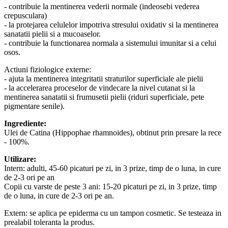
- contribuie la mentinerea vederii normale (indeosebi vederea
crepusculara)
- la protejarea celulelor impotriva stresului oxidativ si la mentinerea
sanatatii pielii si a mucoaselor.
- contribuie la functionarea normala a sistemului imunitar si a celui
osos.
Actiuni fiziologice externe:
- ajuta la mentinerea integritatii straturilor superficiale ale pielii
- la accelerarea proceselor de vindecare la nivel cutanat si la
mentinerea sanatatii si frumusetii pielii (riduri superficiale, pete
pigmentare senile).
Ingrediente:
Ulei de Catina (Hippophae rhamnoides), obtinut prin presare la rece
- 100%.
Utilizare:
Intern: adulti, 45-60 picaturi pe zi, in 3 prize, timp de o luna, in cure
de 2-3 ori pe an
Copii cu varste de peste 3 ani: 15-20 picaturi pe zi, in 3 prize, timp
de o luna, in cure de 2-3 ori pe an.
Extern: se aplica pe epiderma cu un tampon cosmetic. Se testeaza in
prealabil toleranta la produs.