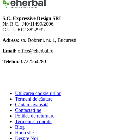
S.C. Expressive Design SRL
Nr. R.C.: J40/11499/2006,
C.U.I.: RO18852935
Adresa:
str. Dobreni, nr. 1, Bucuresti
Email:
office@eherbal.ro
Telefon:
0722564280
Utilizarea cookie-urilor
Termeni de căutare
Căutare avansată
Contactați-ne
Politica de returnare
Termeni si conditii
Blog
Harta site
Despre Noi