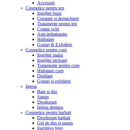
Accesorii
Cosmetice pentru ten
Ingrijire buze
Curatare si demachiere
Tratamente pentru ten
Contur ochi
Anti-imbatranire
Hidratare
Gomaj & Exfoliere
Cosmetice pentru corp
Ingrijire maini
Ingrijire picioare
Tratamente pentru corp
Hidratare corp
Depilare
Gomaj si exfoliere
Igiena
Baie si dus
Sapun
Deodorant
Igiena dentara
Cosmetice pentru barbati
Deodorant barbati
Gel de dus si sapun
Ingrijirea fetei