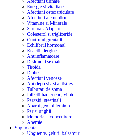
Afectiuni urinare
Energie si vitalitate
Afectiuni osteoarticulare
Afectiuni ale ochilor
Vitamine si Minerale
Sarcina - Alaptare
Colesterol si trigliceride
Controlul greutatii
Echilibrul hormonal
Reactii alergice
Antiinflamatoare
Disfunctii sexuale
Tiroida
Diabet
Afectiuni venoase
Antidepresiv si antistres
Tulburari de somn
Infectii bacteriene, virale
Paraziti intestinali
Aparat genital feminin
Par si unghii
Memorie si concentrare
Anemie
Suplimente
Unguente, geluri, balsamuri