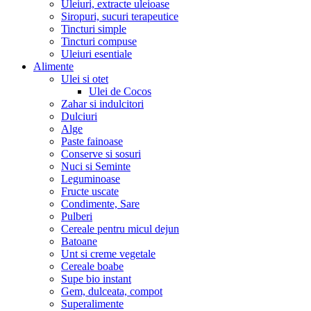
Uleiuri, extracte uleioase
Siropuri, sucuri terapeutice
Tincturi simple
Tincturi compuse
Uleiuri esentiale
Alimente
Ulei si otet
Ulei de Cocos
Zahar si indulcitori
Dulciuri
Alge
Paste fainoase
Conserve si sosuri
Nuci si Seminte
Leguminoase
Fructe uscate
Condimente, Sare
Pulberi
Cereale pentru micul dejun
Batoane
Unt si creme vegetale
Cereale boabe
Supe bio instant
Gem, dulceata, compot
Superalimente