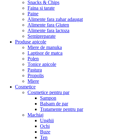
Snacks & Chips
Faina si tarate
Paine
Alimente fara zahar adaugat
Alimente fara Gluten
Alimente fara lactoza
Semipreparate
Produse apicole
Miere de manuka
Laptisor de matca
Polen
Tonice apicole
Pastura
Propolis
Miere
Cosmetice
Cosmetice pentru par
Sampon
Balsam de par
Tratamente pentru par
Machiaj
Unghii
Ochi
Buze
Ten