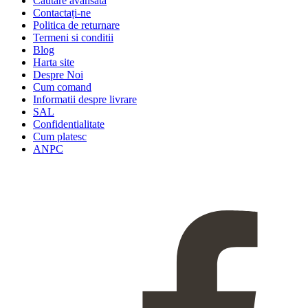
Căutare avansată
Contactați-ne
Politica de returnare
Termeni si conditii
Blog
Harta site
Despre Noi
Cum comand
Informatii despre livrare
SAL
Confidentialitate
Cum platesc
ANPC