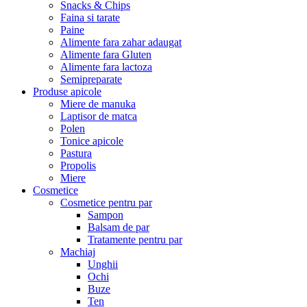
Snacks & Chips
Faina si tarate
Paine
Alimente fara zahar adaugat
Alimente fara Gluten
Alimente fara lactoza
Semipreparate
Produse apicole
Miere de manuka
Laptisor de matca
Polen
Tonice apicole
Pastura
Propolis
Miere
Cosmetice
Cosmetice pentru par
Sampon
Balsam de par
Tratamente pentru par
Machiaj
Unghii
Ochi
Buze
Ten