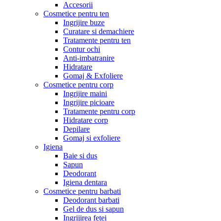
Accesorii
Cosmetice pentru ten
Ingrijire buze
Curatare si demachiere
Tratamente pentru ten
Contur ochi
Anti-imbatranire
Hidratare
Gomaj & Exfoliere
Cosmetice pentru corp
Ingrijire maini
Ingrijire picioare
Tratamente pentru corp
Hidratare corp
Depilare
Gomaj si exfoliere
Igiena
Baie si dus
Sapun
Deodorant
Igiena dentara
Cosmetice pentru barbati
Deodorant barbati
Gel de dus si sapun
Ingrijirea fetei