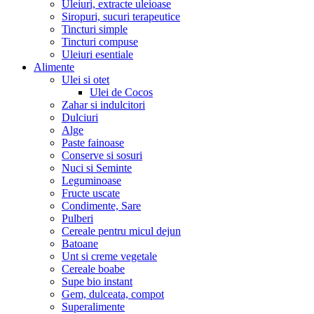
Uleiuri, extracte uleioase
Siropuri, sucuri terapeutice
Tincturi simple
Tincturi compuse
Uleiuri esentiale
Alimente
Ulei si otet
Ulei de Cocos
Zahar si indulcitori
Dulciuri
Alge
Paste fainoase
Conserve si sosuri
Nuci si Seminte
Leguminoase
Fructe uscate
Condimente, Sare
Pulberi
Cereale pentru micul dejun
Batoane
Unt si creme vegetale
Cereale boabe
Supe bio instant
Gem, dulceata, compot
Superalimente