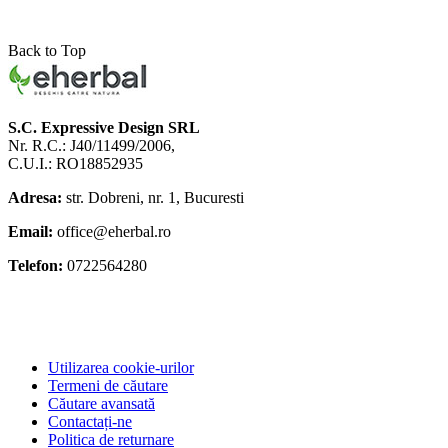
Back to Top
S.C. Expressive Design SRL
Nr. R.C.: J40/11499/2006,
C.U.I.: RO18852935
Adresa:
str. Dobreni, nr. 1, Bucuresti
Email:
office@eherbal.ro
Telefon:
0722564280
Utilizarea cookie-urilor
Termeni de căutare
Căutare avansată
Contactați-ne
Politica de returnare