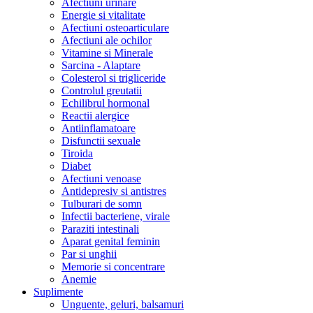
Afectiuni urinare
Energie si vitalitate
Afectiuni osteoarticulare
Afectiuni ale ochilor
Vitamine si Minerale
Sarcina - Alaptare
Colesterol si trigliceride
Controlul greutatii
Echilibrul hormonal
Reactii alergice
Antiinflamatoare
Disfunctii sexuale
Tiroida
Diabet
Afectiuni venoase
Antidepresiv si antistres
Tulburari de somn
Infectii bacteriene, virale
Paraziti intestinali
Aparat genital feminin
Par si unghii
Memorie si concentrare
Anemie
Suplimente
Unguente, geluri, balsamuri