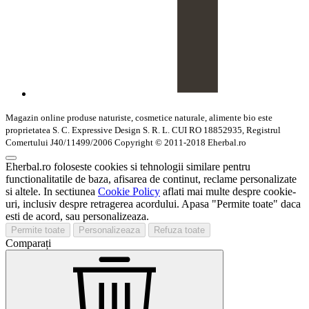
Magazin online produse naturiste, cosmetice naturale, alimente bio este
proprietatea S. C. Expressive Design S. R. L. CUI RO 18852935, Registrul
Comertului J40/11499/2006 Copyright © 2011-2018 Eherbal.ro
Eherbal.ro foloseste cookies si tehnologii similare pentru
functionalitatile de baza, afisarea de continut, reclame personalizate
si altele. In sectiunea
Cookie Policy
aflati mai multe despre cookie-
uri, inclusiv despre retragerea acordului. Apasa "Permite toate" daca
esti de acord, sau personalizeaza.
Permite toate
Personalizeaza
Refuza toate
Comparați