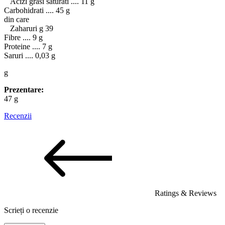
Acizi grasi saturati .... 11 g
Carbohidrati .... 45 g
din care
Zaharuri g 39
Fibre .... 9 g
Proteine .... 7 g
Saruri .... 0,03 g
g
Prezentare:
47 g
Recenzii
Ratings & Reviews
Scrieți o recenzie