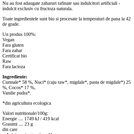
Nu au fost adaugate zaharuri rafinate sau indulcitori artificiali -
indulcit exclusiv cu fructoza naturala.
Toate ingredientele sunt bio si procesate la temperaturi de pana la 42
de grade.
Un produs 100%:
Vegan
Fara gluten
Fara zahar
Certificat bio
Raw
Fara lactoza
Ingrediente:
Curmale* 58 %, Nuci* (caju raw*, migdale*, pasta de migdale*) 25
%, Cocos* 17 %,
Vanilie pudra*.
*din agricultura ecologica
Valori nutritionale/100g:
Energie .... 1749 kJ / 419 kcal
Grasimi .... 23 g
din care