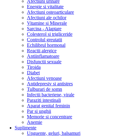
Afectiuni urinare
Energie si vitalitate
Afectiuni osteoarticulare
Afectiuni ale ochilor
Vitamine si Minerale
Sarcina - Alaptare
Colesterol si trigliceride
Controlul greutatii
Echilibrul hormonal
Reactii alergice
Antiinflamatoare
Disfunctii sexuale
Tiroida
Diabet
Afectiuni venoase
Antidepresiv si antistres
Tulburari de somn
Infectii bacteriene, virale
Paraziti intestinali
Aparat genital feminin
Par si unghii
Memorie si concentrare
Anemie
Suplimente
Unguente, geluri, balsamuri