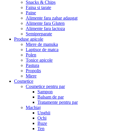
Snacks & Chips
Faina si tarate
Paine
Alimente fara zahar adaugat
Alimente fara Gluten
Alimente fara lactoza
Semipreparate
Produse apicole
Miere de manuka
Laptisor de matca
Polen
Tonice apicole
Pastura
Propolis
Miere
Cosmetice
Cosmetice pentru par
Sampon
Balsam de par
Tratamente pentru par
Machiaj
Unghii
Ochi
Buze
Ten