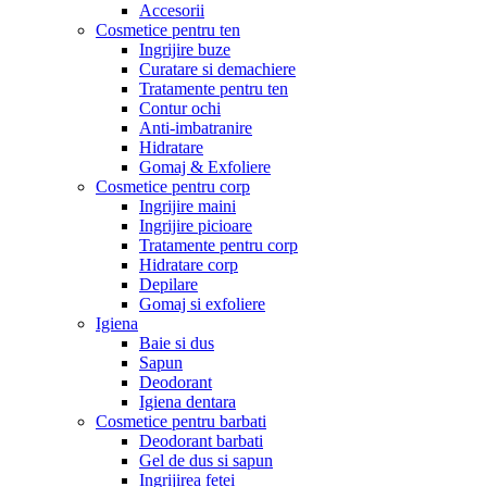
Accesorii
Cosmetice pentru ten
Ingrijire buze
Curatare si demachiere
Tratamente pentru ten
Contur ochi
Anti-imbatranire
Hidratare
Gomaj & Exfoliere
Cosmetice pentru corp
Ingrijire maini
Ingrijire picioare
Tratamente pentru corp
Hidratare corp
Depilare
Gomaj si exfoliere
Igiena
Baie si dus
Sapun
Deodorant
Igiena dentara
Cosmetice pentru barbati
Deodorant barbati
Gel de dus si sapun
Ingrijirea fetei