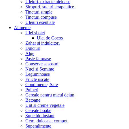
Uleiuri, extracte uleioase
Siropuri, sucuri terapeutice
Tincturi simple
Tincturi compuse
Uleiuri esentiale
Alimente
Ulei si otet
Ulei de Cocos
Zahar si indulcitori
Dulciuri
Alge
Paste fainoase
Conserve si sosuri
Nuci si Seminte
Leguminoase
Fructe uscate
Condimente, Sare
Pulberi
Cereale pentru micul dejun
Batoane
Unt si creme vegetale
Cereale boabe
Supe bio instant
Gem, dulceata, compot
Superalimente