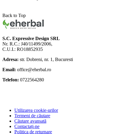
Back to Top
S.C. Expressive Design SRL
Nr. R.C.: J40/11499/2006,
C.U.I.: RO18852935
Adresa:
str. Dobreni, nr. 1, Bucuresti
Email:
office@eherbal.ro
Telefon:
0722564280
Utilizarea cookie-urilor
Termeni de căutare
Căutare avansată
Contactați-ne
Politica de returnare