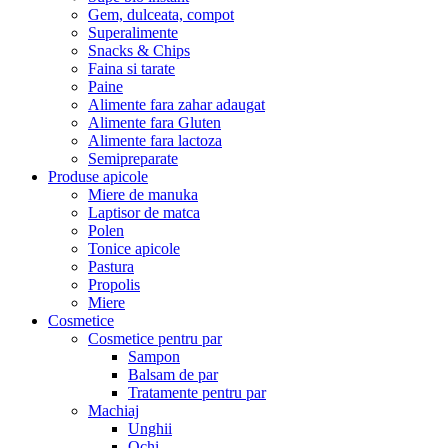
Gem, dulceata, compot
Superalimente
Snacks & Chips
Faina si tarate
Paine
Alimente fara zahar adaugat
Alimente fara Gluten
Alimente fara lactoza
Semipreparate
Produse apicole
Miere de manuka
Laptisor de matca
Polen
Tonice apicole
Pastura
Propolis
Miere
Cosmetice
Cosmetice pentru par
Sampon
Balsam de par
Tratamente pentru par
Machiaj
Unghii
Ochi