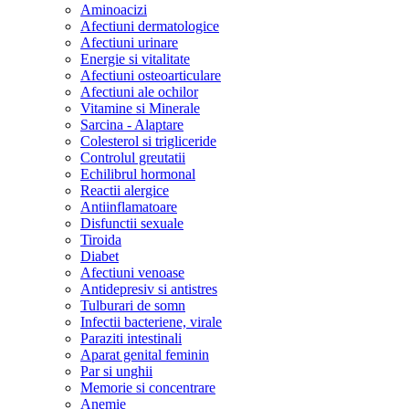
Aminoacizi
Afectiuni dermatologice
Afectiuni urinare
Energie si vitalitate
Afectiuni osteoarticulare
Afectiuni ale ochilor
Vitamine si Minerale
Sarcina - Alaptare
Colesterol si trigliceride
Controlul greutatii
Echilibrul hormonal
Reactii alergice
Antiinflamatoare
Disfunctii sexuale
Tiroida
Diabet
Afectiuni venoase
Antidepresiv si antistres
Tulburari de somn
Infectii bacteriene, virale
Paraziti intestinali
Aparat genital feminin
Par si unghii
Memorie si concentrare
Anemie