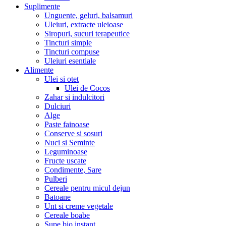
Suplimente
Unguente, geluri, balsamuri
Uleiuri, extracte uleioase
Siropuri, sucuri terapeutice
Tincturi simple
Tincturi compuse
Uleiuri esentiale
Alimente
Ulei si otet
Ulei de Cocos
Zahar si indulcitori
Dulciuri
Alge
Paste fainoase
Conserve si sosuri
Nuci si Seminte
Leguminoase
Fructe uscate
Condimente, Sare
Pulberi
Cereale pentru micul dejun
Batoane
Unt si creme vegetale
Cereale boabe
Supe bio instant