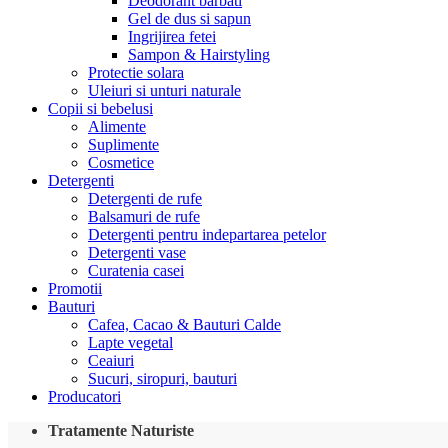
Deodorant barbati
Gel de dus si sapun
Ingrijirea fetei
Sampon & Hairstyling
Protectie solara
Uleiuri si unturi naturale
Copii si bebelusi
Alimente
Suplimente
Cosmetice
Detergenti
Detergenti de rufe
Balsamuri de rufe
Detergenti pentru indepartarea petelor
Detergenti vase
Curatenia casei
Promotii
Bauturi
Cafea, Cacao & Bauturi Calde
Lapte vegetal
Ceaiuri
Sucuri, siropuri, bauturi
Producatori
Tratamente Naturiste