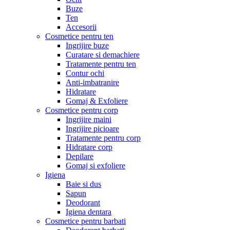
Buze
Ten
Accesorii
Cosmetice pentru ten
Ingrijire buze
Curatare si demachiere
Tratamente pentru ten
Contur ochi
Anti-imbatranire
Hidratare
Gomaj & Exfoliere
Cosmetice pentru corp
Ingrijire maini
Ingrijire picioare
Tratamente pentru corp
Hidratare corp
Depilare
Gomaj si exfoliere
Igiena
Baie si dus
Sapun
Deodorant
Igiena dentara
Cosmetice pentru barbati