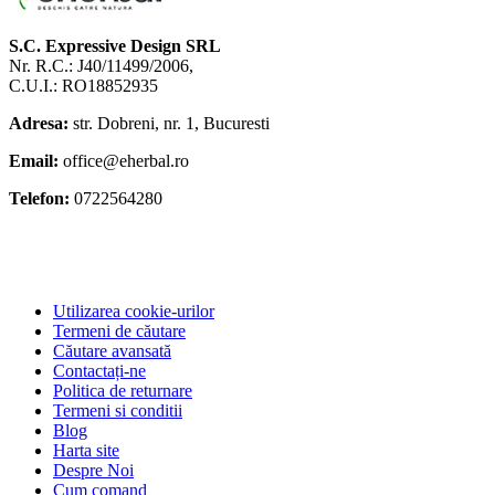
S.C. Expressive Design SRL
Nr. R.C.: J40/11499/2006,
C.U.I.: RO18852935
Adresa:
str. Dobreni, nr. 1, Bucuresti
Email:
office@eherbal.ro
Telefon:
0722564280
Utilizarea cookie-urilor
Termeni de căutare
Căutare avansată
Contactați-ne
Politica de returnare
Termeni si conditii
Blog
Harta site
Despre Noi
Cum comand