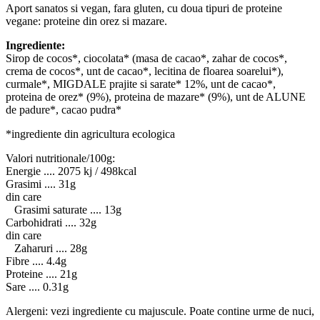
Aport sanatos si vegan, fara gluten, cu doua tipuri de proteine
vegane: proteine din orez si mazare.
Ingrediente:
Sirop de cocos*, ciocolata* (masa de cacao*, zahar de cocos*,
crema de cocos*, unt de cacao*, lecitina de floarea soarelui*),
curmale*, MIGDALE prajite si sarate* 12%, unt de cacao*,
proteina de orez* (9%), proteina de mazare* (9%), unt de ALUNE
de padure*, cacao pudra*
*ingrediente din agricultura ecologica
Valori nutritionale/100g:
Energie .... 2075 kj / 498kcal
Grasimi .... 31g
din care
Grasimi saturate .... 13g
Carbohidrati .... 32g
din care
Zaharuri .... 28g
Fibre .... 4.4g
Proteine .... 21g
Sare .... 0.31g
Alergeni: vezi ingrediente cu majuscule. Poate contine urme de nuci,