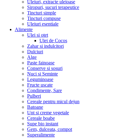
Uleiuri, extracte uleioase
Siropuri, sucuri terapeutice
Tincturi simple
Tincturi compuse
Uleiuri esentiale
Alimente
Ulei si otet
Ulei de Cocos
Zahar si indulcitori
Dulciuri
Alge
Paste fainoase
Conserve si sosuri
Nuci si Seminte
Leguminoase
Fructe uscate
Condimente, Sare
Pulberi
Cereale pentru micul dejun
Batoane
Unt si creme vegetale
Cereale boabe
Supe bio instant
Gem, dulceata, compot
Superalimente