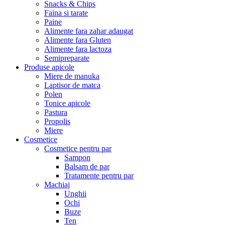
Snacks & Chips
Faina si tarate
Paine
Alimente fara zahar adaugat
Alimente fara Gluten
Alimente fara lactoza
Semipreparate
Produse apicole
Miere de manuka
Laptisor de matca
Polen
Tonice apicole
Pastura
Propolis
Miere
Cosmetice
Cosmetice pentru par
Sampon
Balsam de par
Tratamente pentru par
Machiaj
Unghii
Ochi
Buze
Ten