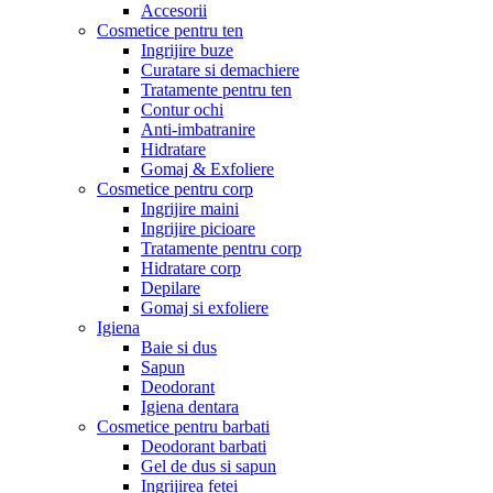
Accesorii
Cosmetice pentru ten
Ingrijire buze
Curatare si demachiere
Tratamente pentru ten
Contur ochi
Anti-imbatranire
Hidratare
Gomaj & Exfoliere
Cosmetice pentru corp
Ingrijire maini
Ingrijire picioare
Tratamente pentru corp
Hidratare corp
Depilare
Gomaj si exfoliere
Igiena
Baie si dus
Sapun
Deodorant
Igiena dentara
Cosmetice pentru barbati
Deodorant barbati
Gel de dus si sapun
Ingrijirea fetei