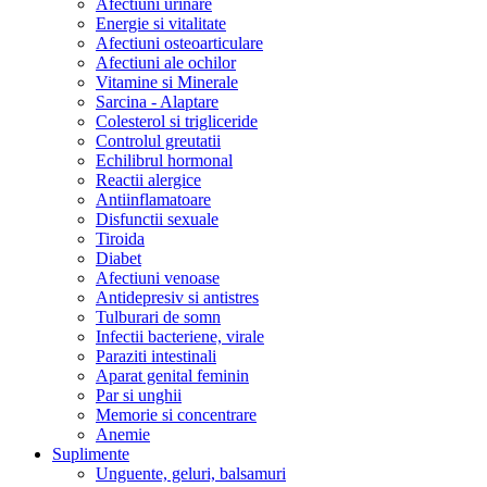
Afectiuni urinare
Energie si vitalitate
Afectiuni osteoarticulare
Afectiuni ale ochilor
Vitamine si Minerale
Sarcina - Alaptare
Colesterol si trigliceride
Controlul greutatii
Echilibrul hormonal
Reactii alergice
Antiinflamatoare
Disfunctii sexuale
Tiroida
Diabet
Afectiuni venoase
Antidepresiv si antistres
Tulburari de somn
Infectii bacteriene, virale
Paraziti intestinali
Aparat genital feminin
Par si unghii
Memorie si concentrare
Anemie
Suplimente
Unguente, geluri, balsamuri