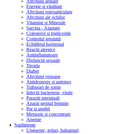
Afectiuni urinare
Energie si vitalitate
Afectiuni osteoarticulare
Afectiuni ale ochilor
Vitamine si Minerale
Sarcina - Alaptare
Colesterol si trigliceride
Controlul greutatii
Echilibrul hormonal
Reactii alergice
Antiinflamatoare
Disfunctii sexuale
Tiroida
Diabet
Afectiuni venoase
Antidepresiv si antistres
Tulburari de somn
Infectii bacteriene, virale
Paraziti intestinali
Aparat genital feminin
Par si unghii
Memorie si concentrare
Anemie
Suplimente
Unguente, geluri, balsamuri