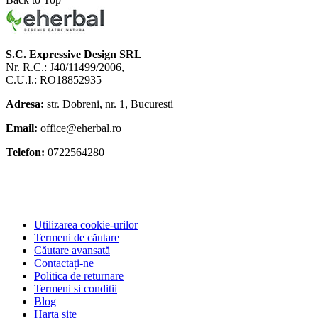
S.C. Expressive Design SRL
Nr. R.C.: J40/11499/2006,
C.U.I.: RO18852935
Adresa:
str. Dobreni, nr. 1, Bucuresti
Email:
office@eherbal.ro
Telefon:
0722564280
Utilizarea cookie-urilor
Termeni de căutare
Căutare avansată
Contactați-ne
Politica de returnare
Termeni si conditii
Blog
Harta site