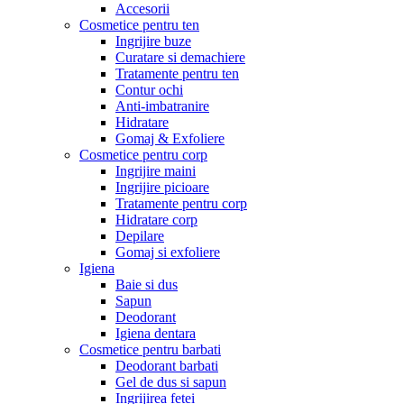
Accesorii
Cosmetice pentru ten
Ingrijire buze
Curatare si demachiere
Tratamente pentru ten
Contur ochi
Anti-imbatranire
Hidratare
Gomaj & Exfoliere
Cosmetice pentru corp
Ingrijire maini
Ingrijire picioare
Tratamente pentru corp
Hidratare corp
Depilare
Gomaj si exfoliere
Igiena
Baie si dus
Sapun
Deodorant
Igiena dentara
Cosmetice pentru barbati
Deodorant barbati
Gel de dus si sapun
Ingrijirea fetei