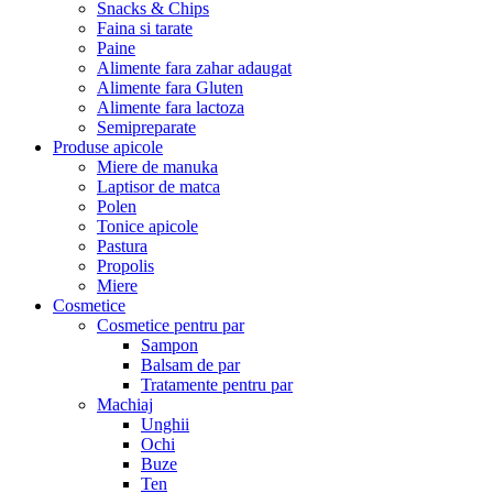
Snacks & Chips
Faina si tarate
Paine
Alimente fara zahar adaugat
Alimente fara Gluten
Alimente fara lactoza
Semipreparate
Produse apicole
Miere de manuka
Laptisor de matca
Polen
Tonice apicole
Pastura
Propolis
Miere
Cosmetice
Cosmetice pentru par
Sampon
Balsam de par
Tratamente pentru par
Machiaj
Unghii
Ochi
Buze
Ten