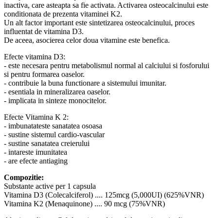
inactiva, care asteapta sa fie activata. Activarea osteocalcinului este
conditionata de prezenta vitaminei K2.
Un alt factor important este sintetizarea osteocalcinului, proces
influentat de vitamina D3.
De aceea, asocierea celor doua vitamine este benefica.
Efecte vitamina D3:
- este necesara pentru metabolismul normal al calciului si fosforului
si pentru formarea oaselor.
- contribuie la buna functionare a sistemului imunitar.
- esentiala in mineralizarea oaselor.
- implicata in sinteze monocitelor.
Efecte Vitamina K 2:
- imbunatateste sanatatea osoasa
- sustine sistemul cardio-vascular
- sustine sanatatea creierului
- intareste imunitatea
- are efecte antiaging
Compozitie:
Substante active per 1 capsula
Vitamina D3 (Colecalciferol) .... 125mcg (5,000UI) (625%VNR)
Vitamina K2 (Menaquinone) .... 90 mcg (75%VNR)