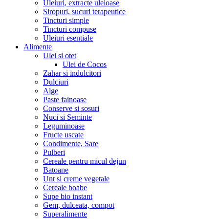
Uleiuri, extracte uleioase
Siropuri, sucuri terapeutice
Tincturi simple
Tincturi compuse
Uleiuri esentiale
Alimente
Ulei si otet
Ulei de Cocos
Zahar si indulcitori
Dulciuri
Alge
Paste fainoase
Conserve si sosuri
Nuci si Seminte
Leguminoase
Fructe uscate
Condimente, Sare
Pulberi
Cereale pentru micul dejun
Batoane
Unt si creme vegetale
Cereale boabe
Supe bio instant
Gem, dulceata, compot
Superalimente