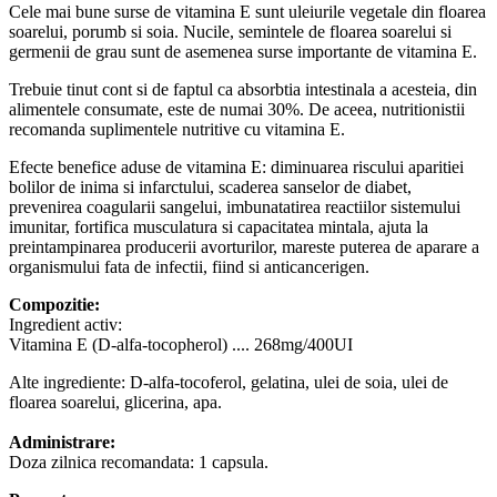
Cele mai bune surse de vitamina E sunt uleiurile vegetale din floarea
soarelui, porumb si soia. Nucile, semintele de floarea soarelui si
germenii de grau sunt de asemenea surse importante de vitamina E.
Trebuie tinut cont si de faptul ca absorbtia intestinala a acesteia, din
alimentele consumate, este de numai 30%. De aceea, nutritionistii
recomanda suplimentele nutritive cu vitamina E.
Efecte benefice aduse de vitamina E: diminuarea riscului aparitiei
bolilor de inima si infarctului, scaderea sanselor de diabet,
prevenirea coagularii sangelui, imbunatatirea reactiilor sistemului
imunitar, fortifica musculatura si capacitatea mintala, ajuta la
preintampinarea producerii avorturilor, mareste puterea de aparare a
organismului fata de infectii, fiind si anticancerigen.
Compozitie:
Ingredient activ:
Vitamina E (D-alfa-tocopherol) .... 268mg/400UI
Alte ingrediente: D-alfa-tocoferol, gelatina, ulei de soia, ulei de
floarea soarelui, glicerina, apa.
Administrare:
Doza zilnica recomandata: 1 capsula.