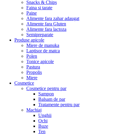
Snacks & Chips
Faina si tarate
Paine
Alimente fara zahar adaugat
Alimente fara Gluten
Alimente fara lactoza
Semipreparate
Produse apicole
Miere de manuka
Laptisor de matca
Polen
Tonice apicole
Pastura
Propolis
Miere
Cosmetice
Cosmetice pentru par
Sampon
Balsam de par
Tratamente pentru par
Machiaj
Unghii
Ochi
Buze
Ten