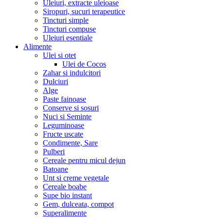
Uleiuri, extracte uleioase
Siropuri, sucuri terapeutice
Tincturi simple
Tincturi compuse
Uleiuri esentiale
Alimente
Ulei si otet
Ulei de Cocos
Zahar si indulcitori
Dulciuri
Alge
Paste fainoase
Conserve si sosuri
Nuci si Seminte
Leguminoase
Fructe uscate
Condimente, Sare
Pulberi
Cereale pentru micul dejun
Batoane
Unt si creme vegetale
Cereale boabe
Supe bio instant
Gem, dulceata, compot
Superalimente