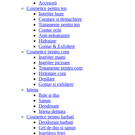
Accesorii
Cosmetice pentru ten
Ingrijire buze
Curatare si demachiere
Tratamente pentru ten
Contur ochi
Anti-imbatranire
Hidratare
Gomaj & Exfoliere
Cosmetice pentru corp
Ingrijire maini
Ingrijire picioare
Tratamente pentru corp
Hidratare corp
Depilare
Gomaj si exfoliere
Igiena
Baie si dus
Sapun
Deodorant
Igiena dentara
Cosmetice pentru barbati
Deodorant barbati
Gel de dus si sapun
Ingrijirea fetei