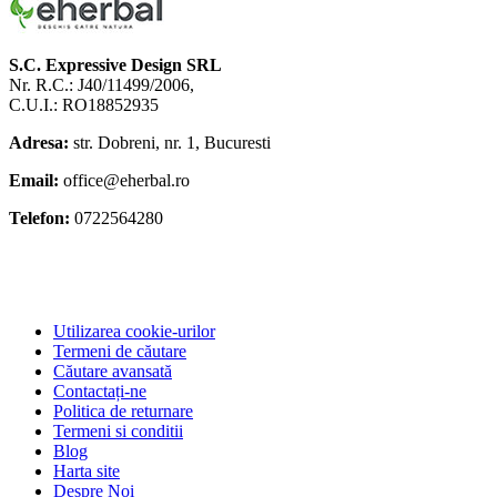
S.C. Expressive Design SRL
Nr. R.C.: J40/11499/2006,
C.U.I.: RO18852935
Adresa:
str. Dobreni, nr. 1, Bucuresti
Email:
office@eherbal.ro
Telefon:
0722564280
Utilizarea cookie-urilor
Termeni de căutare
Căutare avansată
Contactați-ne
Politica de returnare
Termeni si conditii
Blog
Harta site
Despre Noi