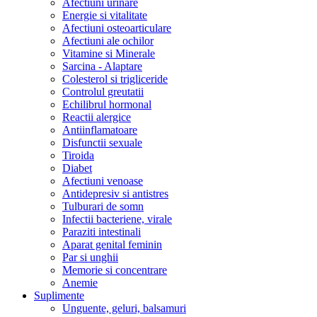
Afectiuni urinare
Energie si vitalitate
Afectiuni osteoarticulare
Afectiuni ale ochilor
Vitamine si Minerale
Sarcina - Alaptare
Colesterol si trigliceride
Controlul greutatii
Echilibrul hormonal
Reactii alergice
Antiinflamatoare
Disfunctii sexuale
Tiroida
Diabet
Afectiuni venoase
Antidepresiv si antistres
Tulburari de somn
Infectii bacteriene, virale
Paraziti intestinali
Aparat genital feminin
Par si unghii
Memorie si concentrare
Anemie
Suplimente
Unguente, geluri, balsamuri