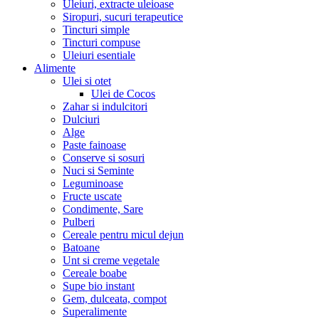
Uleiuri, extracte uleioase
Siropuri, sucuri terapeutice
Tincturi simple
Tincturi compuse
Uleiuri esentiale
Alimente
Ulei si otet
Ulei de Cocos
Zahar si indulcitori
Dulciuri
Alge
Paste fainoase
Conserve si sosuri
Nuci si Seminte
Leguminoase
Fructe uscate
Condimente, Sare
Pulberi
Cereale pentru micul dejun
Batoane
Unt si creme vegetale
Cereale boabe
Supe bio instant
Gem, dulceata, compot
Superalimente