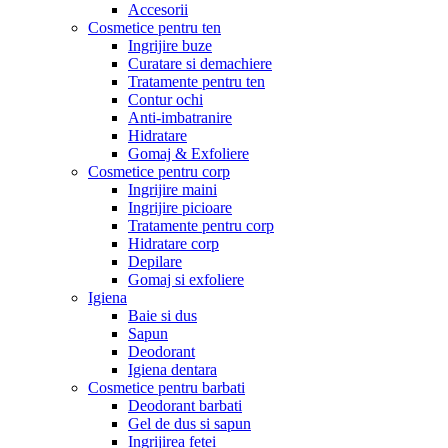
Accesorii
Cosmetice pentru ten
Ingrijire buze
Curatare si demachiere
Tratamente pentru ten
Contur ochi
Anti-imbatranire
Hidratare
Gomaj & Exfoliere
Cosmetice pentru corp
Ingrijire maini
Ingrijire picioare
Tratamente pentru corp
Hidratare corp
Depilare
Gomaj si exfoliere
Igiena
Baie si dus
Sapun
Deodorant
Igiena dentara
Cosmetice pentru barbati
Deodorant barbati
Gel de dus si sapun
Ingrijirea fetei