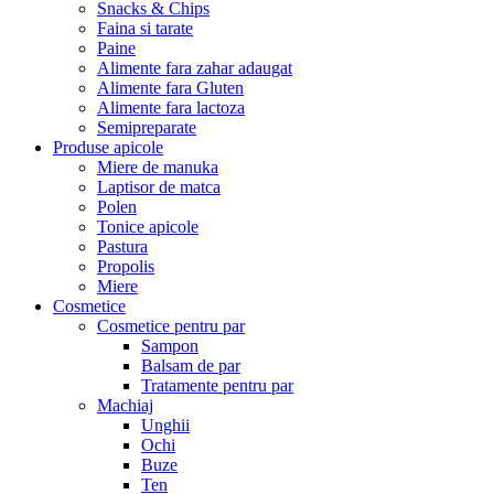
Snacks & Chips
Faina si tarate
Paine
Alimente fara zahar adaugat
Alimente fara Gluten
Alimente fara lactoza
Semipreparate
Produse apicole
Miere de manuka
Laptisor de matca
Polen
Tonice apicole
Pastura
Propolis
Miere
Cosmetice
Cosmetice pentru par
Sampon
Balsam de par
Tratamente pentru par
Machiaj
Unghii
Ochi
Buze
Ten