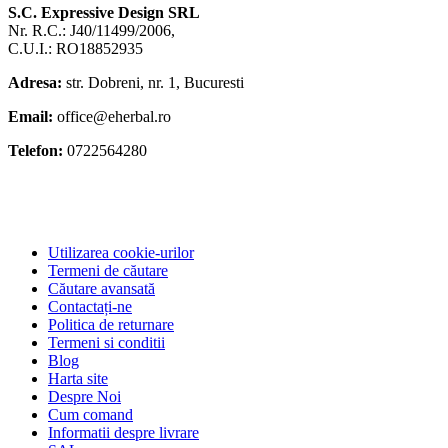
S.C. Expressive Design SRL
Nr. R.C.: J40/11499/2006,
C.U.I.: RO18852935
Adresa:
str. Dobreni, nr. 1, Bucuresti
Email:
office@eherbal.ro
Telefon:
0722564280
Utilizarea cookie-urilor
Termeni de căutare
Căutare avansată
Contactați-ne
Politica de returnare
Termeni si conditii
Blog
Harta site
Despre Noi
Cum comand
Informatii despre livrare