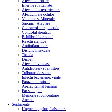
Afectiuni urinare
Energie si vitalitate
Afectiuni osteoarticulare
Afectiuni ale ochilor
Vitamine si Minerale
Sarcina - Alaptare
Colesterol si trigliceride
Controlul greutatii
Echilibrul hormonal
Reactii alergice
Antiinflamatoare
Disfunctii sexuale
Tiroida
Diabet
Afectiuni venoase
Antidepresiv si antistres
Tulburari de somn
Infectii bacteriene, virale
Paraziti intestinali
Aparat genital feminin
Par si unghii
Memorie si concentrare
Anemie
Suplimente
Unguente, geluri, balsamuri