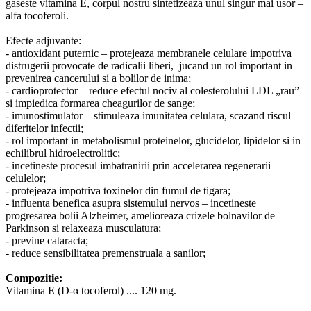
gaseste vitamina E, corpul nostru sintetizeaza unul singur mai usor –
alfa tocoferoli.
Efecte adjuvante:
- antioxidant puternic – protejeaza membranele celulare impotriva
distrugerii provocate de radicalii liberi, jucand un rol important in
prevenirea cancerului si a bolilor de inima;
- cardioprotector – reduce efectul nociv al colesterolului LDL „rau”
si impiedica formarea cheagurilor de sange;
- imunostimulator – stimuleaza imunitatea celulara, scazand riscul
diferitelor infectii;
- rol important in metabolismul proteinelor, glucidelor, lipidelor si in
echilibrul hidroelectrolitic;
- incetineste procesul imbatranirii prin accelerarea regenerarii
celulelor;
- protejeaza impotriva toxinelor din fumul de tigara;
- influenta benefica asupra sistemului nervos – incetineste
progresarea bolii Alzheimer, amelioreaza crizele bolnavilor de
Parkinson si relaxeaza musculatura;
- previne cataracta;
- reduce sensibilitatea premenstruala a sanilor;
Compozitie:
Vitamina E (D-α tocoferol) .... 120 mg.