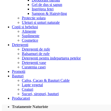
Deodorant barbati
Gel de dus si sapun
Ingrijirea fetei
Sampon & Hairstyling
Protectie solara
Uleiuri si unturi naturale
Copii si bebelusi
Alimente
Suplimente
Cosmetice
Detergenti
Detergenti de rufe
Balsamuri de rufe
Detergenti pentru indepartarea petelor
Detergenti vase
Curatenia casei
Promotii
Bauturi
Cafea, Cacao & Bauturi Calde
Lapte vegetal
Ceaiuri
Sucuri, siropuri, bauturi
Producatori
Tratamente Naturiste