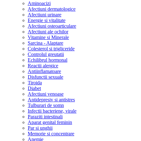
Aminoacizi
Afectiuni dermatologice
Afectiuni urinare
Energie si vitalitate
Afectiuni osteoarticulare
Afectiuni ale ochilor
Vitamine si Minerale
Sarcina - Alaptare
Colesterol si trigliceride
Controlul greutatii
Echilibrul hormonal
Reactii alergice
Antiinflamatoare
Disfunctii sexuale
Tiroida
Diabet
Afectiuni venoase
Antidepresiv si antistres
Tulburari de somn
Infectii bacteriene, virale
Paraziti intestinali
Aparat genital feminin
Par si unghii
Memorie si concentrare
Anemie