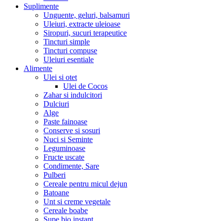
Suplimente
Unguente, geluri, balsamuri
Uleiuri, extracte uleioase
Siropuri, sucuri terapeutice
Tincturi simple
Tincturi compuse
Uleiuri esentiale
Alimente
Ulei si otet
Ulei de Cocos
Zahar si indulcitori
Dulciuri
Alge
Paste fainoase
Conserve si sosuri
Nuci si Seminte
Leguminoase
Fructe uscate
Condimente, Sare
Pulberi
Cereale pentru micul dejun
Batoane
Unt si creme vegetale
Cereale boabe
Supe bio instant