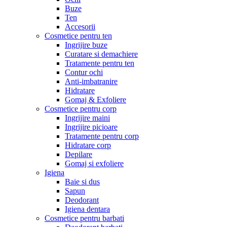
Buze
Ten
Accesorii
Cosmetice pentru ten
Ingrijire buze
Curatare si demachiere
Tratamente pentru ten
Contur ochi
Anti-imbatranire
Hidratare
Gomaj & Exfoliere
Cosmetice pentru corp
Ingrijire maini
Ingrijire picioare
Tratamente pentru corp
Hidratare corp
Depilare
Gomaj si exfoliere
Igiena
Baie si dus
Sapun
Deodorant
Igiena dentara
Cosmetice pentru barbati