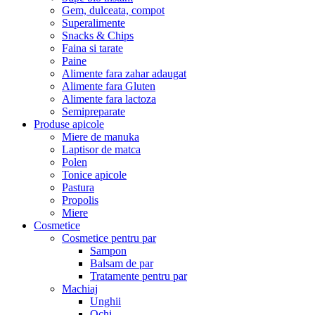
Gem, dulceata, compot
Superalimente
Snacks & Chips
Faina si tarate
Paine
Alimente fara zahar adaugat
Alimente fara Gluten
Alimente fara lactoza
Semipreparate
Produse apicole
Miere de manuka
Laptisor de matca
Polen
Tonice apicole
Pastura
Propolis
Miere
Cosmetice
Cosmetice pentru par
Sampon
Balsam de par
Tratamente pentru par
Machiaj
Unghii
Ochi