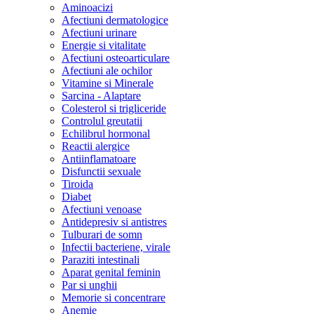
Aminoacizi
Afectiuni dermatologice
Afectiuni urinare
Energie si vitalitate
Afectiuni osteoarticulare
Afectiuni ale ochilor
Vitamine si Minerale
Sarcina - Alaptare
Colesterol si trigliceride
Controlul greutatii
Echilibrul hormonal
Reactii alergice
Antiinflamatoare
Disfunctii sexuale
Tiroida
Diabet
Afectiuni venoase
Antidepresiv si antistres
Tulburari de somn
Infectii bacteriene, virale
Paraziti intestinali
Aparat genital feminin
Par si unghii
Memorie si concentrare
Anemie