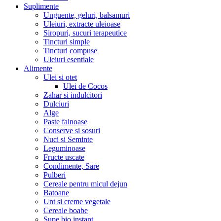
Suplimente
Unguente, geluri, balsamuri
Uleiuri, extracte uleioase
Siropuri, sucuri terapeutice
Tincturi simple
Tincturi compuse
Uleiuri esentiale
Alimente
Ulei si otet
Ulei de Cocos
Zahar si indulcitori
Dulciuri
Alge
Paste fainoase
Conserve si sosuri
Nuci si Seminte
Leguminoase
Fructe uscate
Condimente, Sare
Pulberi
Cereale pentru micul dejun
Batoane
Unt si creme vegetale
Cereale boabe
Supe bio instant