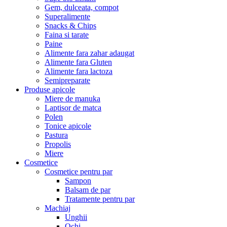
Gem, dulceata, compot
Superalimente
Snacks & Chips
Faina si tarate
Paine
Alimente fara zahar adaugat
Alimente fara Gluten
Alimente fara lactoza
Semipreparate
Produse apicole
Miere de manuka
Laptisor de matca
Polen
Tonice apicole
Pastura
Propolis
Miere
Cosmetice
Cosmetice pentru par
Sampon
Balsam de par
Tratamente pentru par
Machiaj
Unghii
Ochi