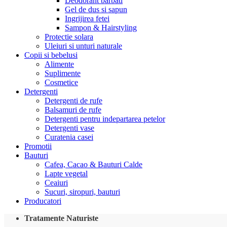
Deodorant barbati
Gel de dus si sapun
Ingrijirea fetei
Sampon & Hairstyling
Protectie solara
Uleiuri si unturi naturale
Copii si bebelusi
Alimente
Suplimente
Cosmetice
Detergenti
Detergenti de rufe
Balsamuri de rufe
Detergenti pentru indepartarea petelor
Detergenti vase
Curatenia casei
Promotii
Bauturi
Cafea, Cacao & Bauturi Calde
Lapte vegetal
Ceaiuri
Sucuri, siropuri, bauturi
Producatori
Tratamente Naturiste