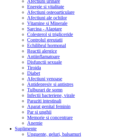
Afectiuni urinare
Energie si vitalitate
Afectiuni osteoarticulare
Afectiuni ale ochilor
Vitamine si Minerale
Sarcina - Alaptare
Colesterol si trigliceride
Controlul greutatii
Echilibrul hormonal
Reactii alergice
Antiinflamatoare
Disfunctii sexuale
Tiroida
Diabet
Afectiuni venoase
Antidepresiv si antistres
Tulburari de somn
Infectii bacteriene, virale
Paraziti intestinali
Aparat genital feminin
Par si unghii
Memorie si concentrare
Anemie
Suplimente
Unguente, geluri, balsamuri