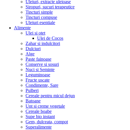
Uleiuri, extracte uleioase
Siropuri, sucuri terapeutice
Tincturi simple
Tincturi compuse
Uleiuri esentiale
Alimente
Ulei si otet
Ulei de Cocos
Zahar si indulcitori
Dulciuri
Alge
Paste fainoase
Conserve si sosuri
Nuci si Seminte
Leguminoase
Fructe uscate
Condimente, Sare
Pulberi
Cereale pentru micul dejun
Batoane
Unt si creme vegetale
Cereale boabe
Supe bio instant
Gem, dulceata, compot
Superalimente