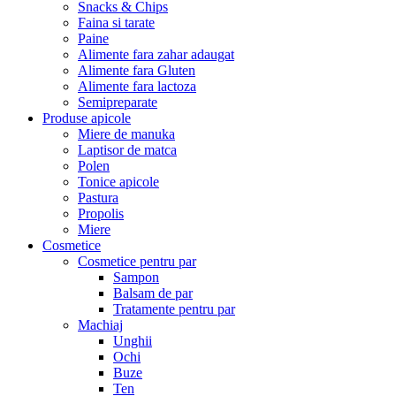
Snacks & Chips
Faina si tarate
Paine
Alimente fara zahar adaugat
Alimente fara Gluten
Alimente fara lactoza
Semipreparate
Produse apicole
Miere de manuka
Laptisor de matca
Polen
Tonice apicole
Pastura
Propolis
Miere
Cosmetice
Cosmetice pentru par
Sampon
Balsam de par
Tratamente pentru par
Machiaj
Unghii
Ochi
Buze
Ten