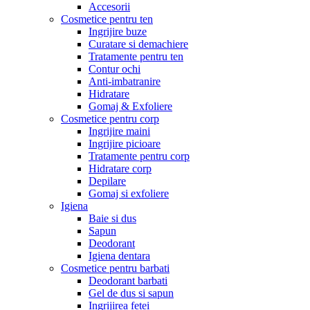
Accesorii
Cosmetice pentru ten
Ingrijire buze
Curatare si demachiere
Tratamente pentru ten
Contur ochi
Anti-imbatranire
Hidratare
Gomaj & Exfoliere
Cosmetice pentru corp
Ingrijire maini
Ingrijire picioare
Tratamente pentru corp
Hidratare corp
Depilare
Gomaj si exfoliere
Igiena
Baie si dus
Sapun
Deodorant
Igiena dentara
Cosmetice pentru barbati
Deodorant barbati
Gel de dus si sapun
Ingrijirea fetei