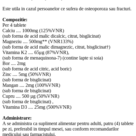
Este utila in cazul persoanelor ce sufera de osteoporoza sau fracturi.
Compozitie:
Per 4 tablete
Calciu .... 1000mg (125%VNR)
(sub forma de acid malic dicalcic, citrat, bisglicinat)
Magneziu .... 500mg** (VNR133%)
(sub forma de acid malic dimagnezic, citrat, bisglicinat†)
Vitamina K2 .... 65μg (87%VNR),
(sub forma de menaquinona-7) (contine lapte si soia)
Bor .... 2mg
(sub forma de acid citric, acid boric)
Zinc .... 5mg (50%VNR)
(sub forma de bisglicinat)
Mangan .... 2mg (100%VNR)
(sub forma de bisglicinat)
Cupru .... 500 µg (50%VNR)
(sub forma de bisglicinat) ,
Vitamina D3 .... 25mg (500%VNR)
Administrare:
A se administra ca supliment alimentar pentru adulti, patru (4) tablete
pe zi, preferabil in timpul mesei, sau conform recomandarilor
medicului sau farmacistului.