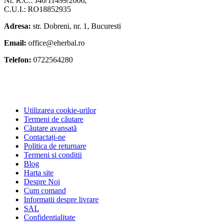
Nr. R.C.: J40/11499/2006,
C.U.I.: RO18852935
Adresa:
str. Dobreni, nr. 1, Bucuresti
Email:
office@eherbal.ro
Telefon:
0722564280
Utilizarea cookie-urilor
Termeni de căutare
Căutare avansată
Contactați-ne
Politica de returnare
Termeni si conditii
Blog
Harta site
Despre Noi
Cum comand
Informatii despre livrare
SAL
Confidentialitate