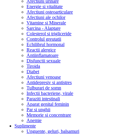
Afectiuni urinare
Energie si vitalitate
Afectiuni osteoarticulare
Afectiuni ale ochilor
Vitamine si Minerale
Sarcina - Alaptare
Colesterol si trigliceride
Controlul greutatii
Echilibrul hormonal
Reactii alergice
Antiinflamatoare
Disfunctii sexuale
Tiroida
Diabet
Afectiuni venoase
Antidepresiv si antistres
Tulburari de somn
Infectii bacteriene, virale
Paraziti intestinali
Aparat genital feminin
Par si unghii
Memorie si concentrare
Anemie
Suplimente
Unguente, geluri, balsamuri