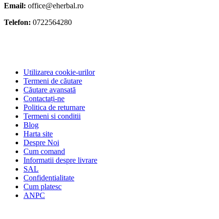
Email:
office@eherbal.ro
Telefon:
0722564280
Utilizarea cookie-urilor
Termeni de căutare
Căutare avansată
Contactați-ne
Politica de returnare
Termeni si conditii
Blog
Harta site
Despre Noi
Cum comand
Informatii despre livrare
SAL
Confidentialitate
Cum platesc
ANPC