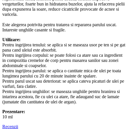
vergeturilor, foarte bun in hidratarea buzelor, ajuta la refacerea pielii
dupa expunerea la soare, reduce cicatricile provocate de acnee si
varicela.
Este alegerea potrivita pentru tratarea si repararea parului uscat.
Intareste unghiile casante si fragile.
Utilizare:
Pentru ingrijirea tenului: se aplica si se maseaza usor pe ten si pe gat
pana cand uleiul este absorbit.
Pentru ingrijirea corpului: se poate folosi ca atare sau ca ingredient
in compozitia cremelor de corp pentru masarea sanilor sau zonei
abdominale si coapselor.
Pentru ingrijirea parului: se aplica o cantitate mica de ulei pe toata
lungimea parului cu 20 de minute inainte de spalare.
Pentru parul uscat sau deteriorat: se aplica cateva picaturi de ulei pe
varfuri, fara clatire.
Pentru ingrijirea unghiilor: se maseaza unghiile pentru hranirea si
intarirea acestora, fie cu ulei ca atare, fie adaugand suc de lamaie
(jumatate din cantitatea de ulei de argan).
Prezentare:
10 ml
Recenzii