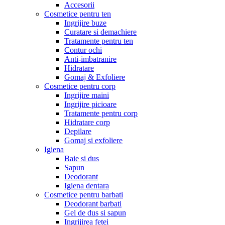
Accesorii
Cosmetice pentru ten
Ingrijire buze
Curatare si demachiere
Tratamente pentru ten
Contur ochi
Anti-imbatranire
Hidratare
Gomaj & Exfoliere
Cosmetice pentru corp
Ingrijire maini
Ingrijire picioare
Tratamente pentru corp
Hidratare corp
Depilare
Gomaj si exfoliere
Igiena
Baie si dus
Sapun
Deodorant
Igiena dentara
Cosmetice pentru barbati
Deodorant barbati
Gel de dus si sapun
Ingrijirea fetei