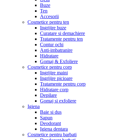
Buze
Ten
Accesorii
Cosmetice pentru ten
Ingrijire buze
Curatare si demachiere
Tratamente pentru ten
Contur ochi
Anti-imbatranire
Hidratare
Gomaj & Exfoliere
Cosmetice pentru corp
Ingrijire maini
Ingrijire picioare
Tratamente pentru corp
Hidratare corp
Depilare
Gomaj si exfoliere
Igiena
Baie si dus
Sapun
Deodorant
Igiena dentara
Cosmetice pentru barbati