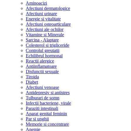
Aminoacizi
Afectiuni dermatologice
Afectiuni urinare
Energie si vitalitate
Afectiuni osteoarticulare
Afectiuni ale ochilor
Vitamine si Minerale
Sarcina - Alaptare
Colesterol si trigliceride
Controlul greutatii
Echilibrul hormonal
Reactii alergice
Antiinflamatoare
Disfunctii sexuale
Tiroida
Diabet
Afectiuni venoase
Antidepresiv si antistres
Tulburari de somn
Infectii bacteriene, virale
Paraziti intestinali
Aparat genital feminin
Par si unghii
Memorie si concentrare
Anemie