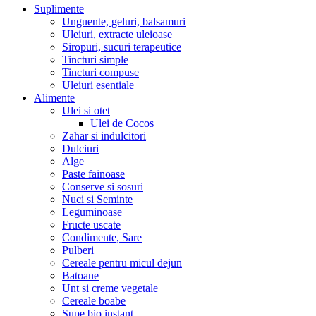
Suplimente
Unguente, geluri, balsamuri
Uleiuri, extracte uleioase
Siropuri, sucuri terapeutice
Tincturi simple
Tincturi compuse
Uleiuri esentiale
Alimente
Ulei si otet
Ulei de Cocos
Zahar si indulcitori
Dulciuri
Alge
Paste fainoase
Conserve si sosuri
Nuci si Seminte
Leguminoase
Fructe uscate
Condimente, Sare
Pulberi
Cereale pentru micul dejun
Batoane
Unt si creme vegetale
Cereale boabe
Supe bio instant