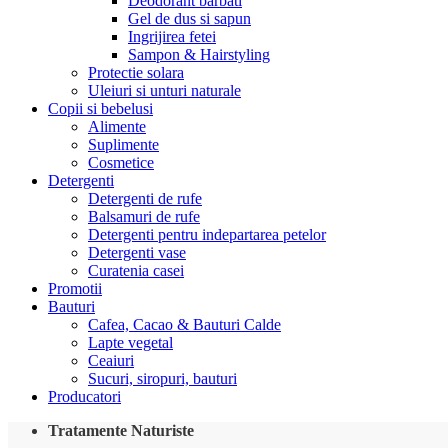
Deodorant barbati
Gel de dus si sapun
Ingrijirea fetei
Sampon & Hairstyling
Protectie solara
Uleiuri si unturi naturale
Copii si bebelusi
Alimente
Suplimente
Cosmetice
Detergenti
Detergenti de rufe
Balsamuri de rufe
Detergenti pentru indepartarea petelor
Detergenti vase
Curatenia casei
Promotii
Bauturi
Cafea, Cacao & Bauturi Calde
Lapte vegetal
Ceaiuri
Sucuri, siropuri, bauturi
Producatori
Tratamente Naturiste