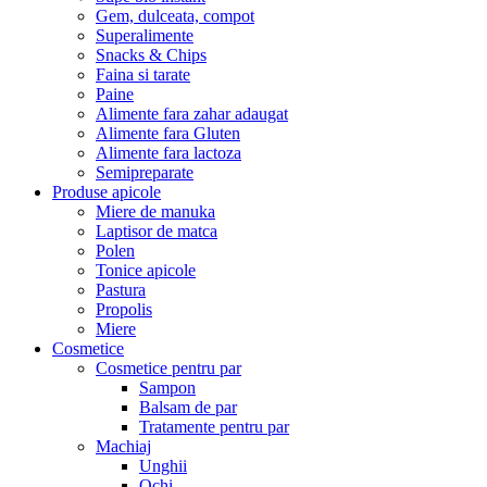
Gem, dulceata, compot
Superalimente
Snacks & Chips
Faina si tarate
Paine
Alimente fara zahar adaugat
Alimente fara Gluten
Alimente fara lactoza
Semipreparate
Produse apicole
Miere de manuka
Laptisor de matca
Polen
Tonice apicole
Pastura
Propolis
Miere
Cosmetice
Cosmetice pentru par
Sampon
Balsam de par
Tratamente pentru par
Machiaj
Unghii
Ochi