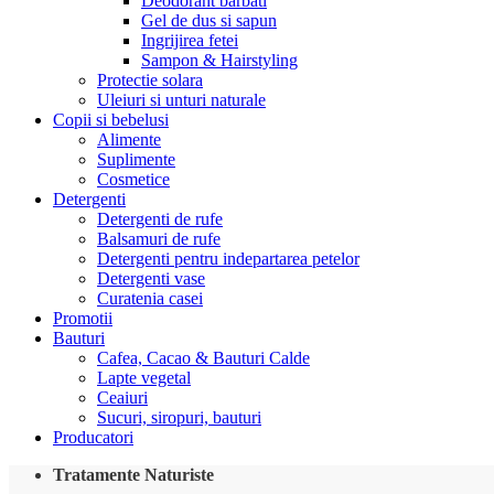
Deodorant barbati
Gel de dus si sapun
Ingrijirea fetei
Sampon & Hairstyling
Protectie solara
Uleiuri si unturi naturale
Copii si bebelusi
Alimente
Suplimente
Cosmetice
Detergenti
Detergenti de rufe
Balsamuri de rufe
Detergenti pentru indepartarea petelor
Detergenti vase
Curatenia casei
Promotii
Bauturi
Cafea, Cacao & Bauturi Calde
Lapte vegetal
Ceaiuri
Sucuri, siropuri, bauturi
Producatori
Tratamente Naturiste