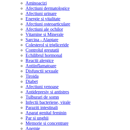
Aminoacizi
Afectiuni dermatologice
Afectiuni urinare
Energie si vitalitate
Afectiuni osteoarticulare
Afectiuni ale ochilor
Vitamine si Minerale
Sarcina - Alaptare
Colesterol si trigliceride
Controlul greutatii
Echilibrul hormonal
Reactii alergice
Antiinflamatoare
Disfunctii sexuale
Tiroida
Diabet
Afectiuni venoase
Antidepresiv si antistres
Tulburari de somn
Infectii bacteriene, virale
Paraziti intestinali
Aparat genital feminin
Par si unghii
Memorie si concentrare
Anemie