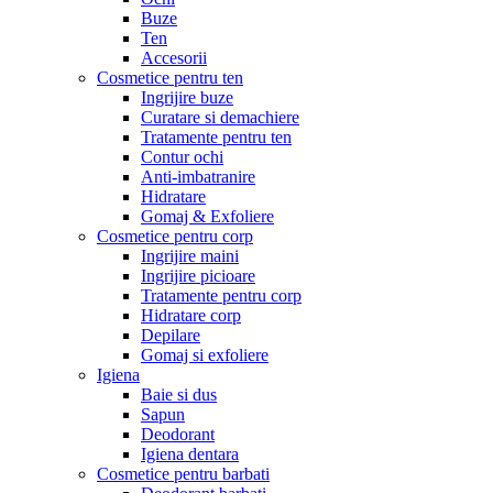
Buze
Ten
Accesorii
Cosmetice pentru ten
Ingrijire buze
Curatare si demachiere
Tratamente pentru ten
Contur ochi
Anti-imbatranire
Hidratare
Gomaj & Exfoliere
Cosmetice pentru corp
Ingrijire maini
Ingrijire picioare
Tratamente pentru corp
Hidratare corp
Depilare
Gomaj si exfoliere
Igiena
Baie si dus
Sapun
Deodorant
Igiena dentara
Cosmetice pentru barbati