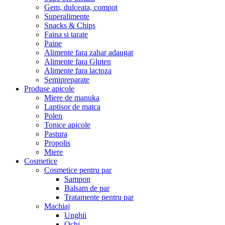
Gem, dulceata, compot
Superalimente
Snacks & Chips
Faina si tarate
Paine
Alimente fara zahar adaugat
Alimente fara Gluten
Alimente fara lactoza
Semipreparate
Produse apicole
Miere de manuka
Laptisor de matca
Polen
Tonice apicole
Pastura
Propolis
Miere
Cosmetice
Cosmetice pentru par
Sampon
Balsam de par
Tratamente pentru par
Machiaj
Unghii
Ochi