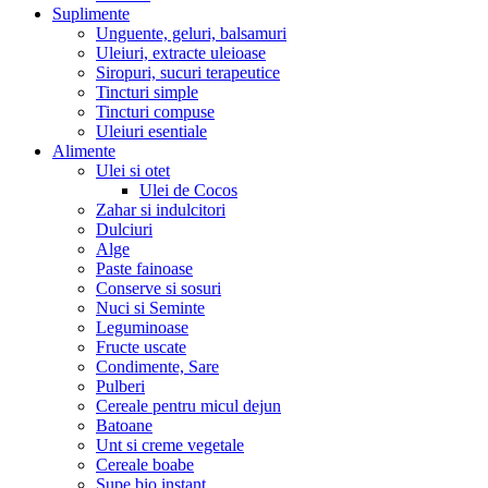
Suplimente
Unguente, geluri, balsamuri
Uleiuri, extracte uleioase
Siropuri, sucuri terapeutice
Tincturi simple
Tincturi compuse
Uleiuri esentiale
Alimente
Ulei si otet
Ulei de Cocos
Zahar si indulcitori
Dulciuri
Alge
Paste fainoase
Conserve si sosuri
Nuci si Seminte
Leguminoase
Fructe uscate
Condimente, Sare
Pulberi
Cereale pentru micul dejun
Batoane
Unt si creme vegetale
Cereale boabe
Supe bio instant