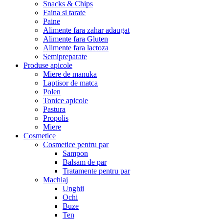
Snacks & Chips
Faina si tarate
Paine
Alimente fara zahar adaugat
Alimente fara Gluten
Alimente fara lactoza
Semipreparate
Produse apicole
Miere de manuka
Laptisor de matca
Polen
Tonice apicole
Pastura
Propolis
Miere
Cosmetice
Cosmetice pentru par
Sampon
Balsam de par
Tratamente pentru par
Machiaj
Unghii
Ochi
Buze
Ten