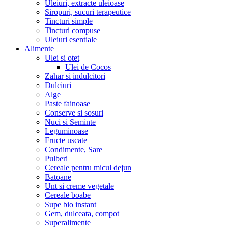
Uleiuri, extracte uleioase
Siropuri, sucuri terapeutice
Tincturi simple
Tincturi compuse
Uleiuri esentiale
Alimente
Ulei si otet
Ulei de Cocos
Zahar si indulcitori
Dulciuri
Alge
Paste fainoase
Conserve si sosuri
Nuci si Seminte
Leguminoase
Fructe uscate
Condimente, Sare
Pulberi
Cereale pentru micul dejun
Batoane
Unt si creme vegetale
Cereale boabe
Supe bio instant
Gem, dulceata, compot
Superalimente