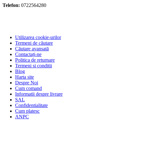
Telefon:
0722564280
Utilizarea cookie-urilor
Termeni de căutare
Căutare avansată
Contactați-ne
Politica de returnare
Termeni si conditii
Blog
Harta site
Despre Noi
Cum comand
Informatii despre livrare
SAL
Confidentialitate
Cum platesc
ANPC