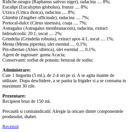
Ridiche-neagra (Raphanus sativus niger), radacina .... 8%;
Eucalipt (Eucalyptus globulus), frunze .... 8%;
Urzica (Urtica dioica), radacina .... 8%;
Ghimbir (Zingiber officinale), radacina .... 7%;
Portocal-dulce (Citrus sinensis), coaja .... 7%;
Astragalus (Astragalus membranaceus), radacina, extract
hidroalcoolic 20:1, uscat .... 2%;
Grindelia (Grindelia robusta), extract apos 4:1, uscat .... 1%;
Menta (Menta piperita), ulei esential .... 0,1%;
Pin-siberian (Abies sibirica), ulei esential .... 0,1%.
Agent de ingrosare: guma Acacia;
Conservanti: sorbat de potasiu; benzoat de sodiu;
Administrare:
Cate 1 lingurita (5 ml.), de 2-4 ori pe zi. A se agita inainte de
utilizare. Dupa deschidere, a se pastra la frigider si a se consuma in
maximum 30 zile.
Prezentare:
Recipient brun de 150 ml.
Precautii si contraindicatii: Alergie la oricare dintre componentele
produsului, diabet.
Recenzii