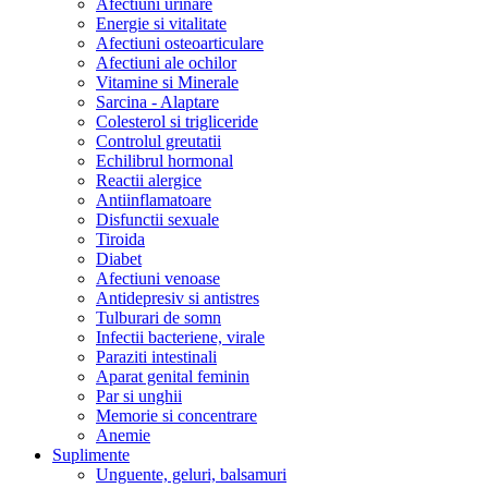
Afectiuni urinare
Energie si vitalitate
Afectiuni osteoarticulare
Afectiuni ale ochilor
Vitamine si Minerale
Sarcina - Alaptare
Colesterol si trigliceride
Controlul greutatii
Echilibrul hormonal
Reactii alergice
Antiinflamatoare
Disfunctii sexuale
Tiroida
Diabet
Afectiuni venoase
Antidepresiv si antistres
Tulburari de somn
Infectii bacteriene, virale
Paraziti intestinali
Aparat genital feminin
Par si unghii
Memorie si concentrare
Anemie
Suplimente
Unguente, geluri, balsamuri