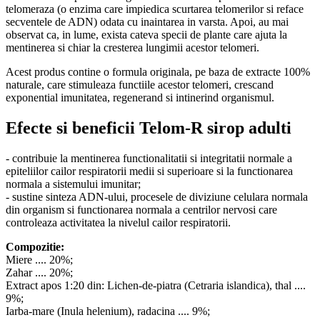
telomeraza (o enzima care impiedica scurtarea telomerilor si reface
secventele de ADN) odata cu inaintarea in varsta. Apoi, au mai
observat ca, in lume, exista cateva specii de plante care ajuta la
mentinerea si chiar la cresterea lungimii acestor telomeri.
Acest produs contine o formula originala, pe baza de extracte 100%
naturale, care stimuleaza functiile acestor telomeri, crescand
exponential imunitatea, regenerand si intinerind organismul.
Efecte si beneficii Telom-R sirop adulti
- contribuie la mentinerea functionalitatii si integritatii normale a
epiteliilor cailor respiratorii medii si superioare si la functionarea
normala a sistemului imunitar;
- sustine sinteza ADN-ului, procesele de diviziune celulara normala
din organism si functionarea normala a centrilor nervosi care
controleaza activitatea la nivelul cailor respiratorii.
Compozitie:
Miere .... 20%;
Zahar .... 20%;
Extract apos 1:20 din: Lichen-de-piatra (Cetraria islandica), thal ....
9%;
Iarba-mare (Inula helenium), radacina .... 9%;