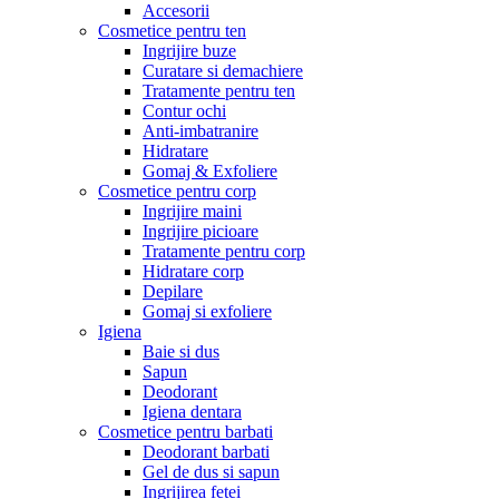
Accesorii
Cosmetice pentru ten
Ingrijire buze
Curatare si demachiere
Tratamente pentru ten
Contur ochi
Anti-imbatranire
Hidratare
Gomaj & Exfoliere
Cosmetice pentru corp
Ingrijire maini
Ingrijire picioare
Tratamente pentru corp
Hidratare corp
Depilare
Gomaj si exfoliere
Igiena
Baie si dus
Sapun
Deodorant
Igiena dentara
Cosmetice pentru barbati
Deodorant barbati
Gel de dus si sapun
Ingrijirea fetei