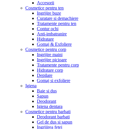
Accesorii
Cosmetice pentru ten
Ingrijire buze
Curatare si demachiere
Tratamente pentru ten
Contur ochi
Anti-imbatranire
Hidratare
Gomaj & Exfoliere
Cosmetice pentru corp
Ingrijire maini
Ingrijire picioare
Tratamente pentru corp
Hidratare corp
Depilare
Gomaj si exfoliere
Igiena
Baie si dus
Sapun
Deodorant
Igiena dentara
Cosmetice pentru barbati
Deodorant barbati
Gel de dus si sapun
Ingrijirea fetei