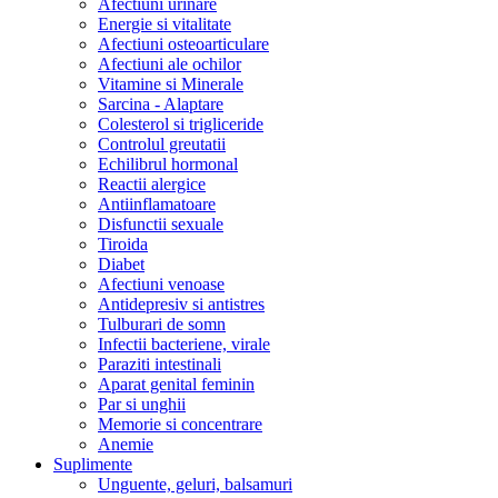
Afectiuni urinare
Energie si vitalitate
Afectiuni osteoarticulare
Afectiuni ale ochilor
Vitamine si Minerale
Sarcina - Alaptare
Colesterol si trigliceride
Controlul greutatii
Echilibrul hormonal
Reactii alergice
Antiinflamatoare
Disfunctii sexuale
Tiroida
Diabet
Afectiuni venoase
Antidepresiv si antistres
Tulburari de somn
Infectii bacteriene, virale
Paraziti intestinali
Aparat genital feminin
Par si unghii
Memorie si concentrare
Anemie
Suplimente
Unguente, geluri, balsamuri