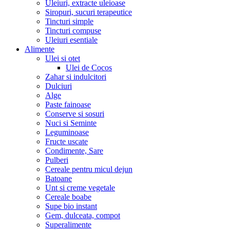
Uleiuri, extracte uleioase
Siropuri, sucuri terapeutice
Tincturi simple
Tincturi compuse
Uleiuri esentiale
Alimente
Ulei si otet
Ulei de Cocos
Zahar si indulcitori
Dulciuri
Alge
Paste fainoase
Conserve si sosuri
Nuci si Seminte
Leguminoase
Fructe uscate
Condimente, Sare
Pulberi
Cereale pentru micul dejun
Batoane
Unt si creme vegetale
Cereale boabe
Supe bio instant
Gem, dulceata, compot
Superalimente