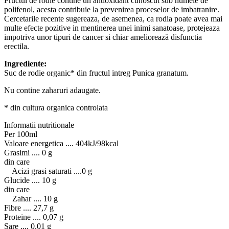
Fructul de rodie contine un antioxidant cunoscut sub numele de
polifenol, acesta contribuie la prevenirea proceselor de imbatranire.
Cercetarile recente sugereaza, de asemenea, ca rodia poate avea mai
multe efecte pozitive in mentinerea unei inimi sanatoase, protejeaza
impotriva unor tipuri de cancer si chiar ameliorează disfunctia
erectila.
Ingrediente:
Suc de rodie organic* din fructul intreg Punica granatum.
Nu contine zaharuri adaugate.
* din cultura organica controlata
Informatii nutritionale
Per 100ml
Valoare energetica .... 404kJ/98kcal
Grasimi .... 0 g
din care
Acizi grasi saturati ....0 g
Glucide .... 10 g
din care
Zahar .... 10 g
Fibre .... 27,7 g
Proteine .... 0,07 g
Sare .... 0,01 g