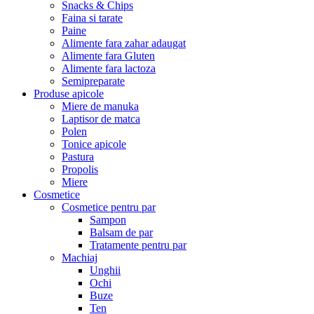
Snacks & Chips
Faina si tarate
Paine
Alimente fara zahar adaugat
Alimente fara Gluten
Alimente fara lactoza
Semipreparate
Produse apicole
Miere de manuka
Laptisor de matca
Polen
Tonice apicole
Pastura
Propolis
Miere
Cosmetice
Cosmetice pentru par
Sampon
Balsam de par
Tratamente pentru par
Machiaj
Unghii
Ochi
Buze
Ten