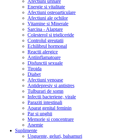
Afectiuni urinare
Energie si vitalitate
Afectiuni osteoarticulare
Afectiuni ale ochilor
Vitamine si Minerale
Sarcina - Alaptare
Colesterol si trigliceride
Controlul greutatii
Echilibrul hormonal
Reactii alergice
Antiinflamatoare
Disfunctii sexuale
Tiroida
Diabet
Afectiuni venoase
Antidepresiv si antistres
Tulburari de somn
Infectii bacteriene, virale
Paraziti intestinali
Aparat genital feminin
Par si unghii
Memorie si concentrare
Anemie
Suplimente
Unguente, geluri, balsamuri