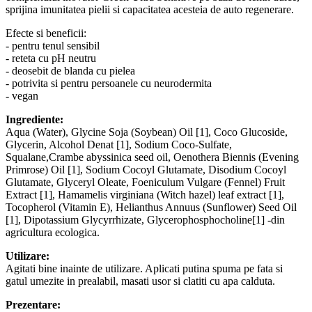
sprijina imunitatea pielii si capacitatea acesteia de auto regenerare.
Efecte si beneficii:
- pentru tenul sensibil
- reteta cu pH neutru
- deosebit de blanda cu pielea
- potrivita si pentru persoanele cu neurodermita
- vegan
Ingrediente:
Aqua (Water), Glycine Soja (Soybean) Oil [1], Coco Glucoside,
Glycerin, Alcohol Denat [1], Sodium Coco-Sulfate,
Squalane,Crambe abyssinica seed oil, Oenothera Biennis (Evening
Primrose) Oil [1], Sodium Cocoyl Glutamate, Disodium Cocoyl
Glutamate, Glyceryl Oleate, Foeniculum Vulgare (Fennel) Fruit
Extract [1], Hamamelis virginiana (Witch hazel) leaf extract [1],
Tocopherol (Vitamin E), Helianthus Annuus (Sunflower) Seed Oil
[1], Dipotassium Glycyrrhizate, Glycerophosphocholine[1] -din
agricultura ecologica.
Utilizare:
Agitati bine inainte de utilizare. Aplicati putina spuma pe fata si
gatul umezite in prealabil, masati usor si clatiti cu apa calduta.
Prezentare: