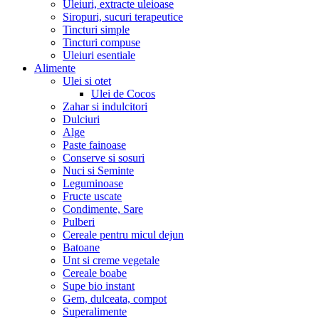
Uleiuri, extracte uleioase
Siropuri, sucuri terapeutice
Tincturi simple
Tincturi compuse
Uleiuri esentiale
Alimente
Ulei si otet
Ulei de Cocos
Zahar si indulcitori
Dulciuri
Alge
Paste fainoase
Conserve si sosuri
Nuci si Seminte
Leguminoase
Fructe uscate
Condimente, Sare
Pulberi
Cereale pentru micul dejun
Batoane
Unt si creme vegetale
Cereale boabe
Supe bio instant
Gem, dulceata, compot
Superalimente