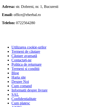
Adresa:
str. Dobreni, nr. 1, Bucuresti
Email:
office@eherbal.ro
Telefon:
0722564280
Utilizarea cookie-urilor
Termeni de căutare
Căutare avansată
Contactați-ne
Politica de returnare
Termeni si conditii
Blog
Harta site
Despre Noi
Cum comand
Informatii despre livrare
SAL
Confidentialitate
Cum platesc