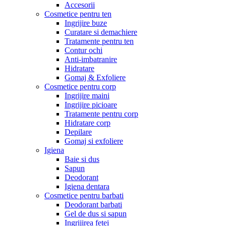
Accesorii
Cosmetice pentru ten
Ingrijire buze
Curatare si demachiere
Tratamente pentru ten
Contur ochi
Anti-imbatranire
Hidratare
Gomaj & Exfoliere
Cosmetice pentru corp
Ingrijire maini
Ingrijire picioare
Tratamente pentru corp
Hidratare corp
Depilare
Gomaj si exfoliere
Igiena
Baie si dus
Sapun
Deodorant
Igiena dentara
Cosmetice pentru barbati
Deodorant barbati
Gel de dus si sapun
Ingrijirea fetei