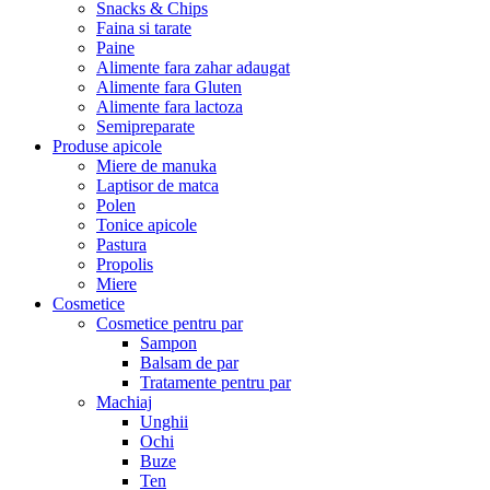
Snacks & Chips
Faina si tarate
Paine
Alimente fara zahar adaugat
Alimente fara Gluten
Alimente fara lactoza
Semipreparate
Produse apicole
Miere de manuka
Laptisor de matca
Polen
Tonice apicole
Pastura
Propolis
Miere
Cosmetice
Cosmetice pentru par
Sampon
Balsam de par
Tratamente pentru par
Machiaj
Unghii
Ochi
Buze
Ten