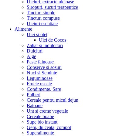
Uleiuri, extracte uleioase
Siropuri, sucuri terapeutice
Tincturi simple
Tincturi compuse
Uleiuri esentiale
Alimente
Ulei si otet
Ulei de Cocos
Zahar si indulcitori
Dulciuri
Alge
Paste fainoase
Conserve si sosuri
Nuci si Seminte
Leguminoase
Fructe uscate
Condimente, Sare
Pulberi
Cereale pentru micul dejun
Batoane
Unt si creme vegetale
Cereale boabe
Supe bio instant
Gem, dulceata, compot
Superalimente