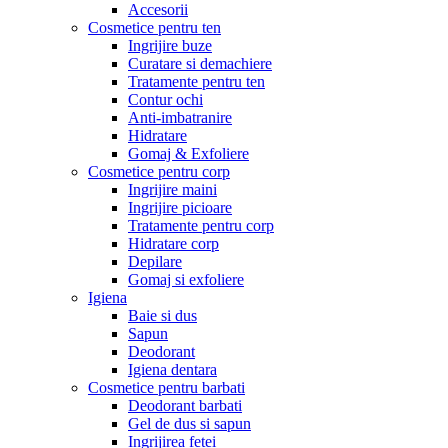
Accesorii
Cosmetice pentru ten
Ingrijire buze
Curatare si demachiere
Tratamente pentru ten
Contur ochi
Anti-imbatranire
Hidratare
Gomaj & Exfoliere
Cosmetice pentru corp
Ingrijire maini
Ingrijire picioare
Tratamente pentru corp
Hidratare corp
Depilare
Gomaj si exfoliere
Igiena
Baie si dus
Sapun
Deodorant
Igiena dentara
Cosmetice pentru barbati
Deodorant barbati
Gel de dus si sapun
Ingrijirea fetei