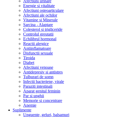
Afectiuni urinare
Energie si vitalitate
Afectiuni osteoarticulare
Afectiuni ale ochilor
Vitamine si Minerale
Sarcina - Alaptare
Colesterol si trigliceride
Controlul greutatii
Echilibrul hormonal
Reactii alergice
Antiinflamatoare
Disfunctii sexuale
Tiroida
Diabet
Afectiuni venoase
Antidepresiv si antistres
Tulburari de somn
Infectii bacteriene, virale
Paraziti intestinali
Aparat genital feminin
Par si unghii
Memorie si concentrare
Anemie
Suplimente
Unguente, geluri, balsamuri