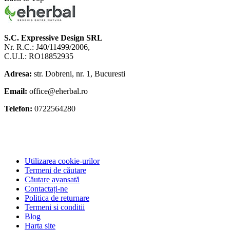
S.C. Expressive Design SRL
Nr. R.C.: J40/11499/2006,
C.U.I.: RO18852935
Adresa:
str. Dobreni, nr. 1, Bucuresti
Email:
office@eherbal.ro
Telefon:
0722564280
Utilizarea cookie-urilor
Termeni de căutare
Căutare avansată
Contactați-ne
Politica de returnare
Termeni si conditii
Blog
Harta site