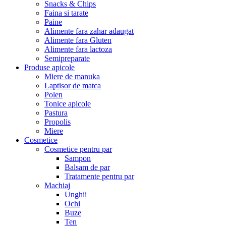
Snacks & Chips
Faina si tarate
Paine
Alimente fara zahar adaugat
Alimente fara Gluten
Alimente fara lactoza
Semipreparate
Produse apicole
Miere de manuka
Laptisor de matca
Polen
Tonice apicole
Pastura
Propolis
Miere
Cosmetice
Cosmetice pentru par
Sampon
Balsam de par
Tratamente pentru par
Machiaj
Unghii
Ochi
Buze
Ten