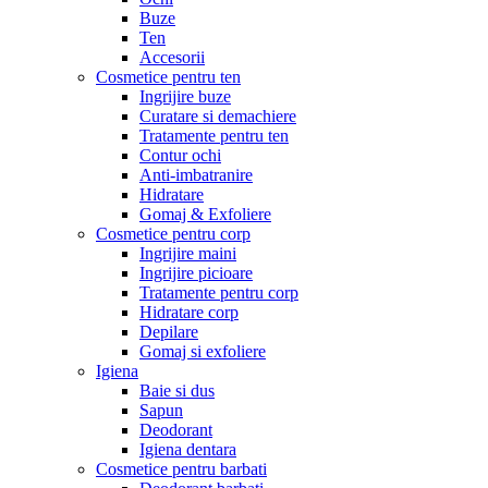
Buze
Ten
Accesorii
Cosmetice pentru ten
Ingrijire buze
Curatare si demachiere
Tratamente pentru ten
Contur ochi
Anti-imbatranire
Hidratare
Gomaj & Exfoliere
Cosmetice pentru corp
Ingrijire maini
Ingrijire picioare
Tratamente pentru corp
Hidratare corp
Depilare
Gomaj si exfoliere
Igiena
Baie si dus
Sapun
Deodorant
Igiena dentara
Cosmetice pentru barbati