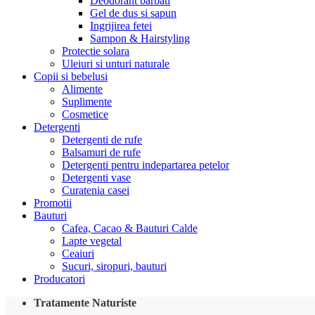
Deodorant barbati
Gel de dus si sapun
Ingrijirea fetei
Sampon & Hairstyling
Protectie solara
Uleiuri si unturi naturale
Copii si bebelusi
Alimente
Suplimente
Cosmetice
Detergenti
Detergenti de rufe
Balsamuri de rufe
Detergenti pentru indepartarea petelor
Detergenti vase
Curatenia casei
Promotii
Bauturi
Cafea, Cacao & Bauturi Calde
Lapte vegetal
Ceaiuri
Sucuri, siropuri, bauturi
Producatori
Tratamente Naturiste