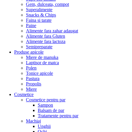
Gem, dulceata, compot
Superalimente
Snacks & Chips
Faina si tarate
Paine
Alimente fara zahar adaugat
Alimente fara Gluten
Alimente fara lactoza
Semipreparate
Produse apicole
Miere de manuka
Laptisor de matca
Polen
Tonice apicole
Pastura
Propolis
Miere
Cosmetice
Cosmetice pentru par
Sampon
Balsam de par
Tratamente pentru par
Machiaj
Unghii
Ochi