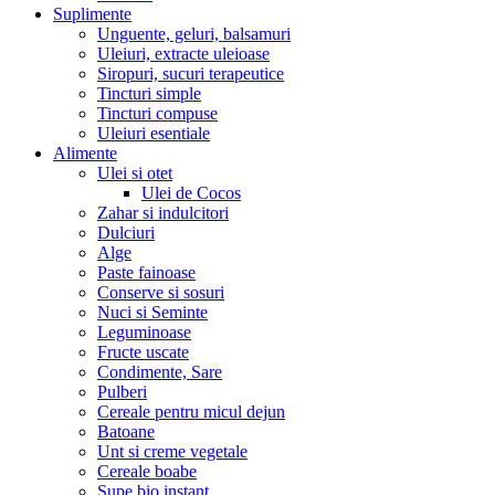
Suplimente
Unguente, geluri, balsamuri
Uleiuri, extracte uleioase
Siropuri, sucuri terapeutice
Tincturi simple
Tincturi compuse
Uleiuri esentiale
Alimente
Ulei si otet
Ulei de Cocos
Zahar si indulcitori
Dulciuri
Alge
Paste fainoase
Conserve si sosuri
Nuci si Seminte
Leguminoase
Fructe uscate
Condimente, Sare
Pulberi
Cereale pentru micul dejun
Batoane
Unt si creme vegetale
Cereale boabe
Supe bio instant