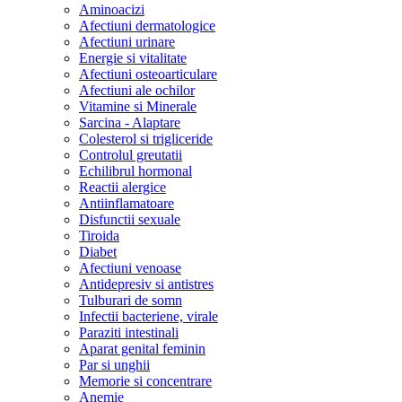
Aminoacizi
Afectiuni dermatologice
Afectiuni urinare
Energie si vitalitate
Afectiuni osteoarticulare
Afectiuni ale ochilor
Vitamine si Minerale
Sarcina - Alaptare
Colesterol si trigliceride
Controlul greutatii
Echilibrul hormonal
Reactii alergice
Antiinflamatoare
Disfunctii sexuale
Tiroida
Diabet
Afectiuni venoase
Antidepresiv si antistres
Tulburari de somn
Infectii bacteriene, virale
Paraziti intestinali
Aparat genital feminin
Par si unghii
Memorie si concentrare
Anemie