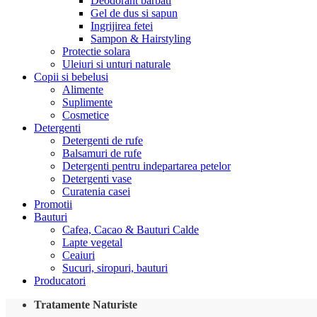
Deodorant barbati
Gel de dus si sapun
Ingrijirea fetei
Sampon & Hairstyling
Protectie solara
Uleiuri si unturi naturale
Copii si bebelusi
Alimente
Suplimente
Cosmetice
Detergenti
Detergenti de rufe
Balsamuri de rufe
Detergenti pentru indepartarea petelor
Detergenti vase
Curatenia casei
Promotii
Bauturi
Cafea, Cacao & Bauturi Calde
Lapte vegetal
Ceaiuri
Sucuri, siropuri, bauturi
Producatori
Tratamente Naturiste