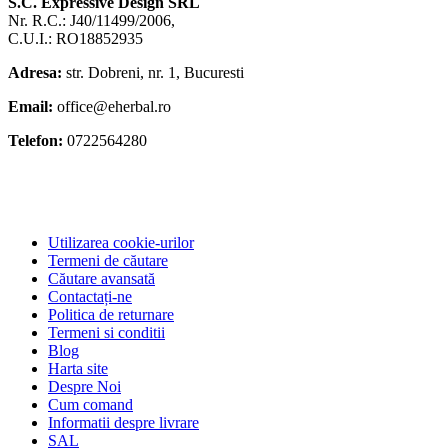
S.C. Expressive Design SRL
Nr. R.C.: J40/11499/2006,
C.U.I.: RO18852935
Adresa:
str. Dobreni, nr. 1, Bucuresti
Email:
office@eherbal.ro
Telefon:
0722564280
Utilizarea cookie-urilor
Termeni de căutare
Căutare avansată
Contactați-ne
Politica de returnare
Termeni si conditii
Blog
Harta site
Despre Noi
Cum comand
Informatii despre livrare
SAL