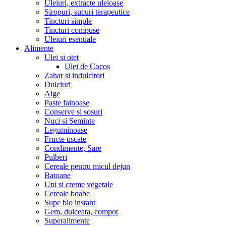
Uleiuri, extracte uleioase
Siropuri, sucuri terapeutice
Tincturi simple
Tincturi compuse
Uleiuri esentiale
Alimente
Ulei si otet
Ulei de Cocos
Zahar si indulcitori
Dulciuri
Alge
Paste fainoase
Conserve si sosuri
Nuci si Seminte
Leguminoase
Fructe uscate
Condimente, Sare
Pulberi
Cereale pentru micul dejun
Batoane
Unt si creme vegetale
Cereale boabe
Supe bio instant
Gem, dulceata, compot
Superalimente