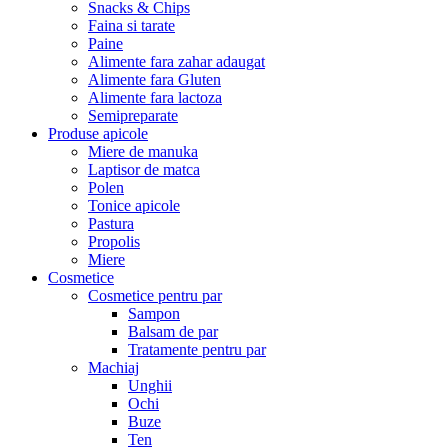
Snacks & Chips
Faina si tarate
Paine
Alimente fara zahar adaugat
Alimente fara Gluten
Alimente fara lactoza
Semipreparate
Produse apicole
Miere de manuka
Laptisor de matca
Polen
Tonice apicole
Pastura
Propolis
Miere
Cosmetice
Cosmetice pentru par
Sampon
Balsam de par
Tratamente pentru par
Machiaj
Unghii
Ochi
Buze
Ten