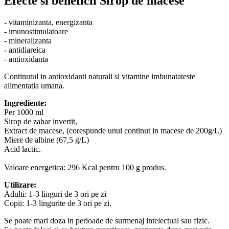
Efecte si beneficii Sirop de macese
- vitaminizanta, energizanta
- imunostimulatoare
- mineralizanta
- antidiareica
- antioxidanta
Continutul in antioxidanti naturali si vitamine imbunatateste
alimentatia umana.
Ingrediente:
Per 1000 ml
Sirop de zahar invertit,
Extract de macese, (corespunde unui continut in macese de 200g/L)
Miere de albine (67,5 g/L)
Acid lactic.
Valoare energetica: 296 Kcal pentru 100 g produs.
Utilizare:
Adulti: 1-3 linguri de 3 ori pe zi
Copii: 1-3 lingurite de 3 ori pe zi.
Se poate mari doza in perioade de surmenaj intelectual sau fizic.