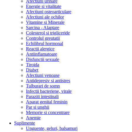
Afectiuni urinare
Energie si vitalitate
Afectiuni osteoarticulare
Afectiuni ale ochilor
Vitamine si Minerale
Sarcina - Alaptare
Colesterol si trigliceride
Controlul greutatii
Echilibrul hormonal
Reactii alergice
Antiinflamatoare
Disfunctii sexuale
Tiroida
Diabet
Afectiuni venoase
Antidepresiv si antistres
Tulburari de somn
Infectii bacteriene, virale
Paraziti intestinali
Aparat genital feminin
Par si unghii
Memorie si concentrare
Anemie
Suplimente
Unguente, geluri, balsamuri