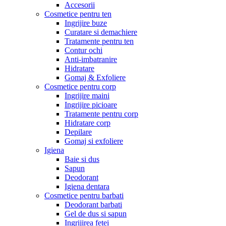
Accesorii
Cosmetice pentru ten
Ingrijire buze
Curatare si demachiere
Tratamente pentru ten
Contur ochi
Anti-imbatranire
Hidratare
Gomaj & Exfoliere
Cosmetice pentru corp
Ingrijire maini
Ingrijire picioare
Tratamente pentru corp
Hidratare corp
Depilare
Gomaj si exfoliere
Igiena
Baie si dus
Sapun
Deodorant
Igiena dentara
Cosmetice pentru barbati
Deodorant barbati
Gel de dus si sapun
Ingrijirea fetei