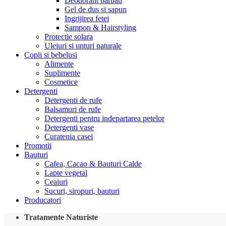
Deodorant barbati
Gel de dus si sapun
Ingrijirea fetei
Sampon & Hairstyling
Protectie solara
Uleiuri si unturi naturale
Copii si bebelusi
Alimente
Suplimente
Cosmetice
Detergenti
Detergenti de rufe
Balsamuri de rufe
Detergenti pentru indepartarea petelor
Detergenti vase
Curatenia casei
Promotii
Bauturi
Cafea, Cacao & Bauturi Calde
Lapte vegetal
Ceaiuri
Sucuri, siropuri, bauturi
Producatori
Tratamente Naturiste