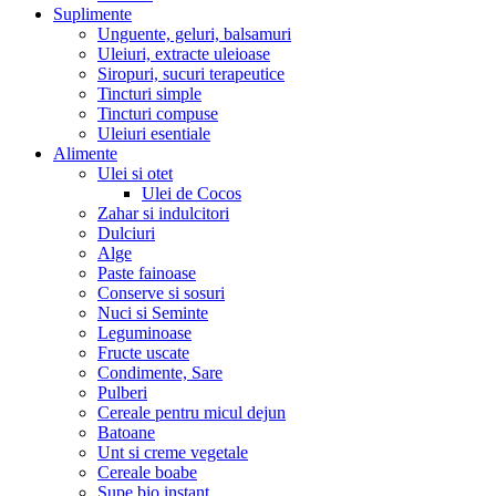
Suplimente
Unguente, geluri, balsamuri
Uleiuri, extracte uleioase
Siropuri, sucuri terapeutice
Tincturi simple
Tincturi compuse
Uleiuri esentiale
Alimente
Ulei si otet
Ulei de Cocos
Zahar si indulcitori
Dulciuri
Alge
Paste fainoase
Conserve si sosuri
Nuci si Seminte
Leguminoase
Fructe uscate
Condimente, Sare
Pulberi
Cereale pentru micul dejun
Batoane
Unt si creme vegetale
Cereale boabe
Supe bio instant