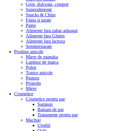
Gem, dulceata, compot
Superalimente
Snacks & Chips
Faina si tarate
Paine
Alimente fara zahar adaugat
Alimente fara Gluten
Alimente fara lactoza
Semipreparate
Produse apicole
Miere de manuka
Laptisor de matca
Polen
Tonice apicole
Pastura
Propolis
Miere
Cosmetice
Cosmetice pentru par
Sampon
Balsam de par
Tratamente pentru par
Machiaj
Unghii
Ochi