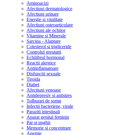
Aminoacizi
Afectiuni dermatologice
Afectiuni urinare
Energie si vitalitate
Afectiuni osteoarticulare
Afectiuni ale ochilor
Vitamine si Minerale
Sarcina - Alaptare
Colesterol si trigliceride
Controlul greutatii
Echilibrul hormonal
Reactii alergice
Antiinflamatoare
Disfunctii sexuale
Tiroida
Diabet
Afectiuni venoase
Antidepresiv si antistres
Tulburari de somn
Infectii bacteriene, virale
Paraziti intestinali
Aparat genital feminin
Par si unghii
Memorie si concentrare
Anemie