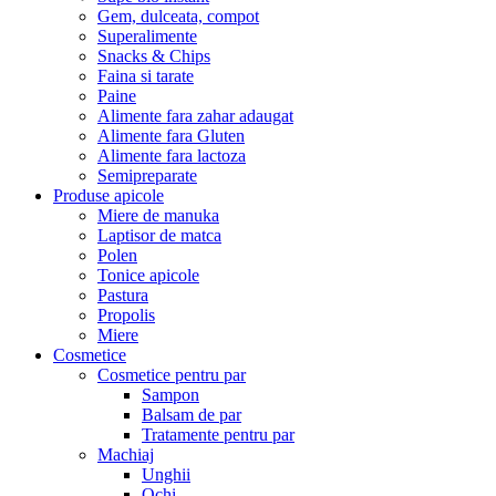
Gem, dulceata, compot
Superalimente
Snacks & Chips
Faina si tarate
Paine
Alimente fara zahar adaugat
Alimente fara Gluten
Alimente fara lactoza
Semipreparate
Produse apicole
Miere de manuka
Laptisor de matca
Polen
Tonice apicole
Pastura
Propolis
Miere
Cosmetice
Cosmetice pentru par
Sampon
Balsam de par
Tratamente pentru par
Machiaj
Unghii
Ochi