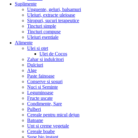
Suplimente
Unguente, geluri, balsamuri
Uleiuri, extracte uleioase
Siropuri, sucuri terapeutice
Tincturi simple
Tincturi compuse
Uleiuri esentiale
Alimente
Ulei si otet
Ulei de Cocos
Zahar si indulcitori
Dulciuri
Alge
Paste fainoase
Conserve si sosuri
Nuci si Seminte
Leguminoase
Fructe uscate
Condimente, Sare
Pulberi
Cereale pentru micul dejun
Batoane
Unt si creme vegetale
Cereale boabe
Supe bio instant