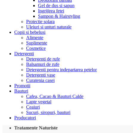
Deodorant barbati
Gel de dus si sapun
Ingrijirea fetei
Sampon & Hairstyling
Protectie solara
Uleiuri si unturi naturale
Copii si bebelusi
Alimente
Suplimente
Cosmetice
Detergenti
Detergenti de rufe
Balsamuri de rufe
Detergenti pentru indepartarea petelor
Detergenti vase
Curatenia casei
Promotii
Bauturi
Cafea, Cacao & Bauturi Calde
Lapte vegetal
Ceaiuri
Sucuri, siropuri, bauturi
Producatori
Tratamente Naturiste