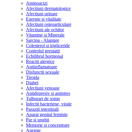
Aminoacizi
Afectiuni dermatologice
Afectiuni urinare
Energie si vitalitate
Afectiuni osteoarticulare
Afectiuni ale ochilor
Vitamine si Minerale
Sarcina - Alaptare
Colesterol si trigliceride
Controlul greutatii
Echilibrul hormonal
Reactii alergice
Antiinflamatoare
Disfunctii sexuale
Tiroida
Diabet
Afectiuni venoase
Antidepresiv si antistres
Tulburari de somn
Infectii bacteriene, virale
Paraziti intestinali
Aparat genital feminin
Par si unghii
Memorie si concentrare
Anemie