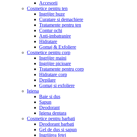
Accesorii
Cosmetice pentru ten
Ingrijire buze
Curatare si demachiere
Tratamente pentru ten
Contur ochi
Anti-imbatranire
Hidratare
Gomaj & Exfoliere
Cosmetice pentru corp
Ingrijire maini
Ingrijire picioare
Tratamente pentru corp
Hidratare corp
Depilare
Gomaj si exfoliere
Igiena
Baie si dus
Sapun
Deodorant
Igiena dentara
Cosmetice pentru barbati
Deodorant barbati
Gel de dus si sapun
Ingrijirea fetei