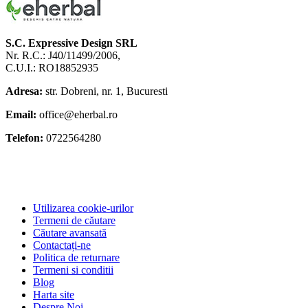
S.C. Expressive Design SRL
Nr. R.C.: J40/11499/2006,
C.U.I.: RO18852935
Adresa:
str. Dobreni, nr. 1, Bucuresti
Email:
office@eherbal.ro
Telefon:
0722564280
Utilizarea cookie-urilor
Termeni de căutare
Căutare avansată
Contactați-ne
Politica de returnare
Termeni si conditii
Blog
Harta site
Despre Noi