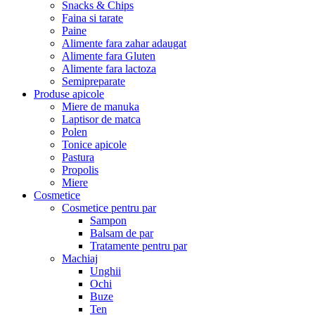
Snacks & Chips
Faina si tarate
Paine
Alimente fara zahar adaugat
Alimente fara Gluten
Alimente fara lactoza
Semipreparate
Produse apicole
Miere de manuka
Laptisor de matca
Polen
Tonice apicole
Pastura
Propolis
Miere
Cosmetice
Cosmetice pentru par
Sampon
Balsam de par
Tratamente pentru par
Machiaj
Unghii
Ochi
Buze
Ten