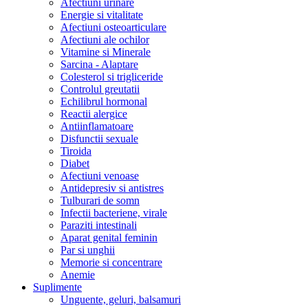
Afectiuni urinare
Energie si vitalitate
Afectiuni osteoarticulare
Afectiuni ale ochilor
Vitamine si Minerale
Sarcina - Alaptare
Colesterol si trigliceride
Controlul greutatii
Echilibrul hormonal
Reactii alergice
Antiinflamatoare
Disfunctii sexuale
Tiroida
Diabet
Afectiuni venoase
Antidepresiv si antistres
Tulburari de somn
Infectii bacteriene, virale
Paraziti intestinali
Aparat genital feminin
Par si unghii
Memorie si concentrare
Anemie
Suplimente
Unguente, geluri, balsamuri