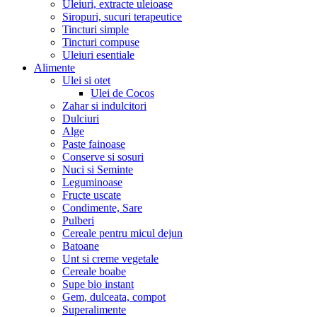
Uleiuri, extracte uleioase
Siropuri, sucuri terapeutice
Tincturi simple
Tincturi compuse
Uleiuri esentiale
Alimente
Ulei si otet
Ulei de Cocos
Zahar si indulcitori
Dulciuri
Alge
Paste fainoase
Conserve si sosuri
Nuci si Seminte
Leguminoase
Fructe uscate
Condimente, Sare
Pulberi
Cereale pentru micul dejun
Batoane
Unt si creme vegetale
Cereale boabe
Supe bio instant
Gem, dulceata, compot
Superalimente