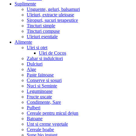
Suplimente
Unguente, geluri, balsamuri
Uleiuri, extracte uleioase
Siropuri, sucuri terapeutice
Tincturi simple
Tincturi compuse
Uleiuri esentiale
Alimente
Ulei si otet
Ulei de Cocos
Zahar si indulcitori
Dulciuri
Alge
Paste fainoase
Conserve si sosuri
Nuci si Seminte
Leguminoase
Fructe uscate
Condimente, Sare
Pulberi
Cereale pentru micul dejun
Batoane
Unt si creme vegetale
Cereale boabe
Supe bio instant