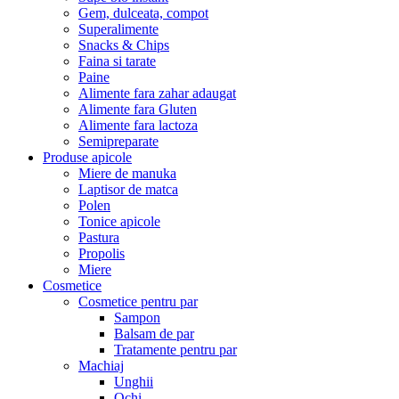
Gem, dulceata, compot
Superalimente
Snacks & Chips
Faina si tarate
Paine
Alimente fara zahar adaugat
Alimente fara Gluten
Alimente fara lactoza
Semipreparate
Produse apicole
Miere de manuka
Laptisor de matca
Polen
Tonice apicole
Pastura
Propolis
Miere
Cosmetice
Cosmetice pentru par
Sampon
Balsam de par
Tratamente pentru par
Machiaj
Unghii
Ochi