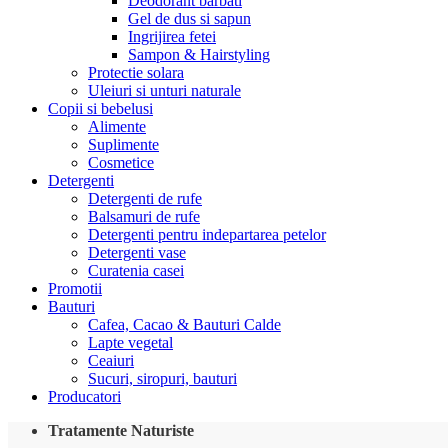
Deodorant barbati
Gel de dus si sapun
Ingrijirea fetei
Sampon & Hairstyling
Protectie solara
Uleiuri si unturi naturale
Copii si bebelusi
Alimente
Suplimente
Cosmetice
Detergenti
Detergenti de rufe
Balsamuri de rufe
Detergenti pentru indepartarea petelor
Detergenti vase
Curatenia casei
Promotii
Bauturi
Cafea, Cacao & Bauturi Calde
Lapte vegetal
Ceaiuri
Sucuri, siropuri, bauturi
Producatori
Tratamente Naturiste