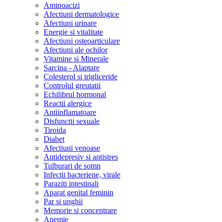
Aminoacizi
Afectiuni dermatologice
Afectiuni urinare
Energie si vitalitate
Afectiuni osteoarticulare
Afectiuni ale ochilor
Vitamine si Minerale
Sarcina - Alaptare
Colesterol si trigliceride
Controlul greutatii
Echilibrul hormonal
Reactii alergice
Antiinflamatoare
Disfunctii sexuale
Tiroida
Diabet
Afectiuni venoase
Antidepresiv si antistres
Tulburari de somn
Infectii bacteriene, virale
Paraziti intestinali
Aparat genital feminin
Par si unghii
Memorie si concentrare
Anemie