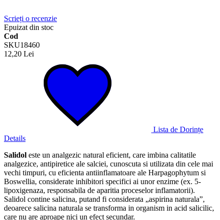
Scrieți o recenzie
Epuizat din stoc
Cod
SKU18460
12,20 Lei
Lista de Dorințe
Details
Salidol
este un analgezic natural eficient, care imbina calitatile
analgezice, antipiretice ale salciei, cunoscuta si utilizata din cele mai
vechi timpuri, cu eficienta antiinflamatoare ale Harpagophytum si
Boswellia, considerate inhibitori specifici ai unor enzime (ex. 5-
lipoxigenaza, responsabila de aparitia proceselor inflamatorii).
Salidol contine salicina, putand fi considerata „aspirina naturala”,
deoarece salicina naturala se transforma in organism in acid salicilic,
care nu are aproape nici un efect secundar.