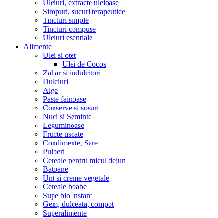
Uleiuri, extracte uleioase
Siropuri, sucuri terapeutice
Tincturi simple
Tincturi compuse
Uleiuri esentiale
Alimente
Ulei si otet
Ulei de Cocos
Zahar si indulcitori
Dulciuri
Alge
Paste fainoase
Conserve si sosuri
Nuci si Seminte
Leguminoase
Fructe uscate
Condimente, Sare
Pulberi
Cereale pentru micul dejun
Batoane
Unt si creme vegetale
Cereale boabe
Supe bio instant
Gem, dulceata, compot
Superalimente