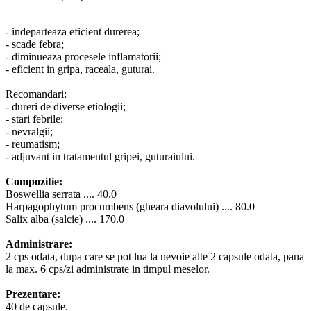
- indeparteaza eficient durerea;
- scade febra;
- diminueaza procesele inflamatorii;
- eficient in gripa, raceala, guturai.
Recomandari:
- dureri de diverse etiologii;
- stari febrile;
- nevralgii;
- reumatism;
- adjuvant in tratamentul gripei, guturaiului.
Compozitie:
Boswellia serrata .... 40.0
Harpagophytum procumbens (gheara diavolului) .... 80.0
Salix alba (salcie) .... 170.0
Administrare:
2 cps odata, dupa care se pot lua la nevoie alte 2 capsule odata, pana
la max. 6 cps/zi administrate in timpul meselor.
Prezentare:
40 de capsule.