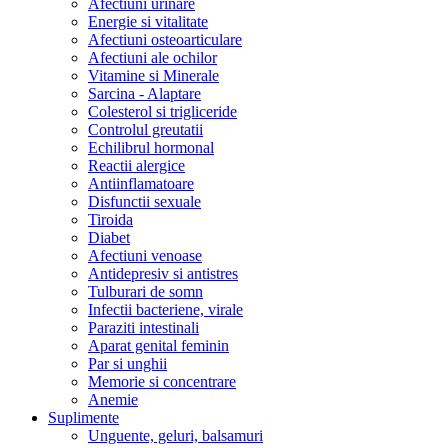
Afectiuni urinare
Energie si vitalitate
Afectiuni osteoarticulare
Afectiuni ale ochilor
Vitamine si Minerale
Sarcina - Alaptare
Colesterol si trigliceride
Controlul greutatii
Echilibrul hormonal
Reactii alergice
Antiinflamatoare
Disfunctii sexuale
Tiroida
Diabet
Afectiuni venoase
Antidepresiv si antistres
Tulburari de somn
Infectii bacteriene, virale
Paraziti intestinali
Aparat genital feminin
Par si unghii
Memorie si concentrare
Anemie
Suplimente
Unguente, geluri, balsamuri