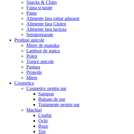
Snacks & Chips
Faina si tarate
Paine
Alimente fara zahar adaugat
Alimente fara Gluten
Alimente fara lactoza
Semipreparate
Produse apicole
Miere de manuka
Laptisor de matca
Polen
Tonice apicole
Pastura
Propolis
Miere
Cosmetice
Cosmetice pentru par
Sampon
Balsam de par
Tratamente pentru par
Machiaj
Unghii
Ochi
Buze
Ten