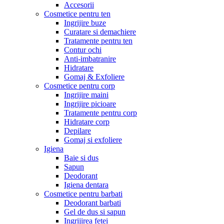
Accesorii
Cosmetice pentru ten
Ingrijire buze
Curatare si demachiere
Tratamente pentru ten
Contur ochi
Anti-imbatranire
Hidratare
Gomaj & Exfoliere
Cosmetice pentru corp
Ingrijire maini
Ingrijire picioare
Tratamente pentru corp
Hidratare corp
Depilare
Gomaj si exfoliere
Igiena
Baie si dus
Sapun
Deodorant
Igiena dentara
Cosmetice pentru barbati
Deodorant barbati
Gel de dus si sapun
Ingrijirea fetei