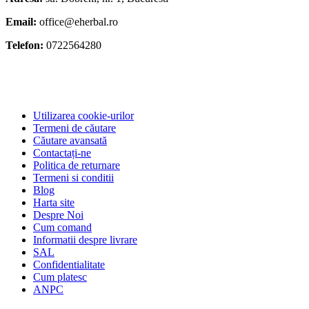
Email:
office@eherbal.ro
Telefon:
0722564280
Utilizarea cookie-urilor
Termeni de căutare
Căutare avansată
Contactați-ne
Politica de returnare
Termeni si conditii
Blog
Harta site
Despre Noi
Cum comand
Informatii despre livrare
SAL
Confidentialitate
Cum platesc
ANPC