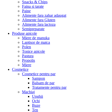
Snacks & Chips
Faina si tarate
Paine
Alimente fara zahar adaugat
Alimente fara Gluten
Alimente fara lactoza
Semipreparate
Produse apicole
Miere de manuka
Laptisor de matca
Polen
Tonice apicole
Pastura
Propolis
Miere
Cosmetice
Cosmetice pentru par
Sampon
Balsam de par
Tratamente pentru par
Machiaj
Unghii
Ochi
Buze
Ten