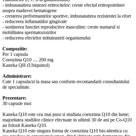
- imbunatatirea sintezei eritrocitelor: creste efectul eritropoietinei
asupra maduvei hematogene
- cresterea performantelor sportive, imbunatatirea rezistentei la efort
- reducerea inflamatiilor gingivale
- sustinerea functiei reproductive masculine: creste numarul si
mobilitatea spermatozoizilor
- reducerea efectelor imbatranirii organismului
Compozitie:
Per 1 capsula
Coenzima Q10 .... 200 mg
Kaneka QH (Ubiquinol)
Administrare:
Cate 1 capsula/zi la masa sau conform recomandarii consultantului
de specialitate.
Prezentare:
30 capsule moi
Kaneka Q10 este cea mai pura si studiata coenzima Q10 din lume;
majoritatea studiilor clinice efectuate in ultimii 30 de ani pe Co-Q10
au folosit Kaneka Q10.
Kaneka Q10 este singura forma de coenzima Q10 bio-identica cu