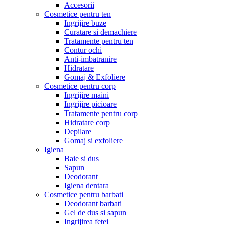
Accesorii
Cosmetice pentru ten
Ingrijire buze
Curatare si demachiere
Tratamente pentru ten
Contur ochi
Anti-imbatranire
Hidratare
Gomaj & Exfoliere
Cosmetice pentru corp
Ingrijire maini
Ingrijire picioare
Tratamente pentru corp
Hidratare corp
Depilare
Gomaj si exfoliere
Igiena
Baie si dus
Sapun
Deodorant
Igiena dentara
Cosmetice pentru barbati
Deodorant barbati
Gel de dus si sapun
Ingrijirea fetei