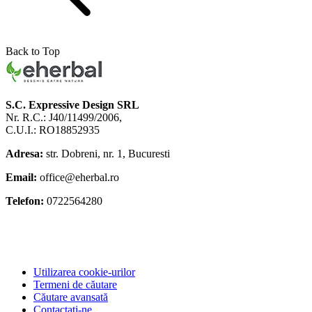
Back to Top
S.C. Expressive Design SRL
Nr. R.C.: J40/11499/2006,
C.U.I.: RO18852935
Adresa:
str. Dobreni, nr. 1, Bucuresti
Email:
office@eherbal.ro
Telefon:
0722564280
Utilizarea cookie-urilor
Termeni de căutare
Căutare avansată
Contactați-ne