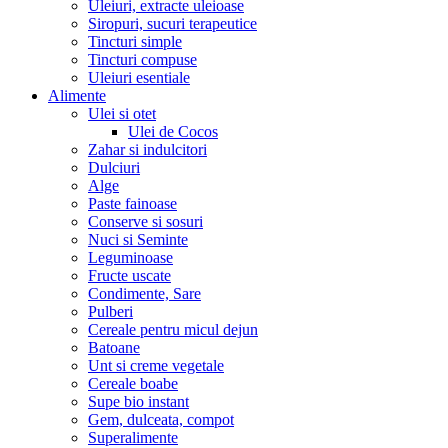
Uleiuri, extracte uleioase
Siropuri, sucuri terapeutice
Tincturi simple
Tincturi compuse
Uleiuri esentiale
Alimente
Ulei si otet
Ulei de Cocos
Zahar si indulcitori
Dulciuri
Alge
Paste fainoase
Conserve si sosuri
Nuci si Seminte
Leguminoase
Fructe uscate
Condimente, Sare
Pulberi
Cereale pentru micul dejun
Batoane
Unt si creme vegetale
Cereale boabe
Supe bio instant
Gem, dulceata, compot
Superalimente