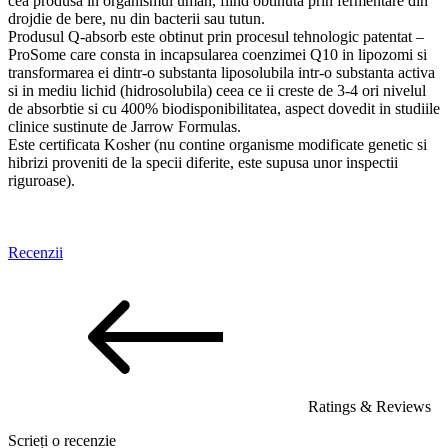
cea produsa in organismul uman, fiind obtinuta prin fermentare din
drojdie de bere, nu din bacterii sau tutun.
Produsul Q-absorb este obtinut prin procesul tehnologic patentat –
ProSome care consta in incapsularea coenzimei Q10 in lipozomi si
transformarea ei dintr-o substanta liposolubila intr-o substanta activa
si in mediu lichid (hidrosolubila) ceea ce ii creste de 3-4 ori nivelul
de absorbtie si cu 400% biodisponibilitatea, aspect dovedit in studiile
clinice sustinute de Jarrow Formulas.
Este certificata Kosher (nu contine organisme modificate genetic si
hibrizi proveniti de la specii diferite, este supusa unor inspectii
riguroase).
Recenzii
Ratings & Reviews
Scrieți o recenzie