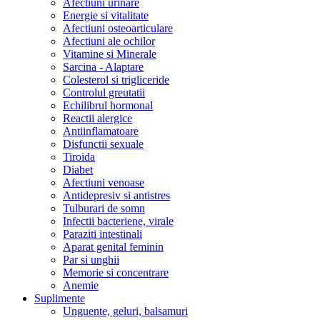
Afectiuni urinare
Energie si vitalitate
Afectiuni osteoarticulare
Afectiuni ale ochilor
Vitamine si Minerale
Sarcina - Alaptare
Colesterol si trigliceride
Controlul greutatii
Echilibrul hormonal
Reactii alergice
Antiinflamatoare
Disfunctii sexuale
Tiroida
Diabet
Afectiuni venoase
Antidepresiv si antistres
Tulburari de somn
Infectii bacteriene, virale
Paraziti intestinali
Aparat genital feminin
Par si unghii
Memorie si concentrare
Anemie
Suplimente
Unguente, geluri, balsamuri