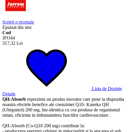
Scrieți o recenzie
Epuizat din stoc
Cod
JFO44
317,32 Lei
Lista de Dorințe
Details
QH-Absorb
reprezinta un produs inovator care pune la dispozitia
noastra efectele benefice ale coenzimei Q10- Kaneka QH
(Ubiquinol) 200 mg, bio-identica cu cea produsa de organismul
uman, eficienta in imbunatatirea functilor cardiovasculare .
QH-Absorb (Co-Q10 200 mg) contribuie la:
- producerea energiei celulare in mitocondrii si la stocarea ei sub