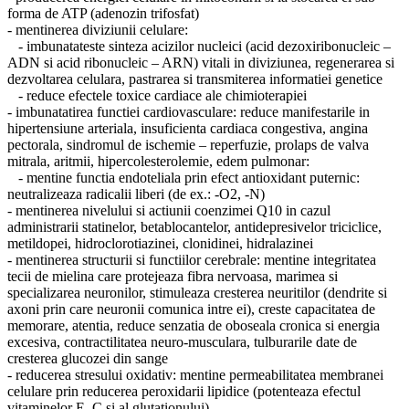
forma de ATP (adenozin trifosfat)
- mentinerea diviziunii celulare:
- imbunatateste sinteza acizilor nucleici (acid dezoxiribonucleic –
ADN si acid ribonucleic – ARN) vitali in diviziunea, regenerarea si
dezvoltarea celulara, pastrarea si transmiterea informatiei genetice
- reduce efectele toxice cardiace ale chimioterapiei
- imbunatatirea functiei cardiovasculare: reduce manifestarile in
hipertensiune arteriala, insuficienta cardiaca congestiva, angina
pectorala, sindromul de ischemie – reperfuzie, prolaps de valva
mitrala, aritmii, hipercolesterolemie, edem pulmonar:
- mentine functia endoteliala prin efect antioxidant puternic:
neutralizeaza radicalii liberi (de ex.: -O2, -N)
- mentinerea nivelului si actiunii coenzimei Q10 in cazul
administrarii statinelor, betablocantelor, antidepresivelor triciclice,
metildopei, hidroclorotiazinei, clonidinei, hidralazinei
- mentinerea structurii si functiilor cerebrale: mentine integritatea
tecii de mielina care protejeaza fibra nervoasa, marimea si
specializarea neuronilor, stimuleaza cresterea neuritilor (dendrite si
axoni prin care neuronii comunica intre ei), creste capacitatea de
memorare, atentia, reduce senzatia de oboseala cronica si energia
excesiva, contractilitatea neuro-musculara, tulburarile date de
cresterea glucozei din sange
- reducerea stresului oxidativ: mentine permeabilitatea membranei
celulare prin reducerea peroxidarii lipidice (potenteaza efectul
vitaminelor E, C si al glutationului)