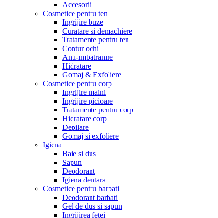
Accesorii
Cosmetice pentru ten
Ingrijire buze
Curatare si demachiere
Tratamente pentru ten
Contur ochi
Anti-imbatranire
Hidratare
Gomaj & Exfoliere
Cosmetice pentru corp
Ingrijire maini
Ingrijire picioare
Tratamente pentru corp
Hidratare corp
Depilare
Gomaj si exfoliere
Igiena
Baie si dus
Sapun
Deodorant
Igiena dentara
Cosmetice pentru barbati
Deodorant barbati
Gel de dus si sapun
Ingrijirea fetei