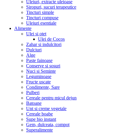
Uleiuri, extracte uleioase
Siropuri, sucuri terapeutice
Tincturi simple
Tincturi compuse
Uleiuri esentiale
Alimente
Ulei si otet
Ulei de Cocos
Zahar si indulcitori
Dulciuri
Alge
Paste fainoase
Conserve si sosuri
Nuci si Seminte
Leguminoase
Fructe uscate
Condimente, Sare
Pulberi
Cereale pentru micul dejun
Batoane
Unt si creme vegetale
Cereale boabe
Supe bio instant
Gem, dulceata, compot
Superalimente