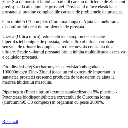
zinc. S-a demonstrat faptul ca barbatii care au deficiente de zinc sunt
predispusi la afectiuni ale prostatei. Dovleacul reface elasticitatea
prostatei si previne complicatiile cauzate de problemele de prostata.
Curcumin95 C3 complex (Curcuma longa) - Ajuta la ameliorarea
disconfortului creat de problemele de prostata.
Urzica (Urtica dioca) reduce eficient simptomele asociate
hiperplaziei benigne de prostata, reduce fluxul urinar, combate
senzatia de urinare incompleta si reduce nevoia constanta de a
urinare. Scade volumul prostatei prin a inhiba multiplicarea excesiva
a celulelor prostatei.
Drojdie-de-bere(Saccharomyces cerevisiae)mbogatita cu
100000mcg/g Zinc- Zincul joaca un rol extrem de important in
sanatatea prostatei crescand productia de testosteron ce ajuta la
marirea libidoului masculin.
Piper negru (Piper nigrum) extract standardizat cu 5% piperina -
Potenteaza biodisponibilitatea extractului de Curcuma longa
(Curcumin95 C3 complex) in organism cu peste 2000%.
Recenzii