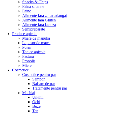
Snacks & Chips
Faina si tarate
Paine
Alimente fara zahar adaugat
Alimente fara Gluten
Alimente fara lactoza
Semipreparate
Produse apicole
Miere de manuka
Laptisor de matca
Polen
Tonice apicole
Pastura
Propolis
Miere
Cosmetice
Cosmetice pentru par
Sampon
Balsam de par
Tratamente pentru par
Machiaj
Unghii
Ochi
Buze
Ten