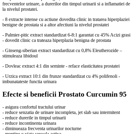
frecventelor urinare, a durerilor din timpul urinarii si a inflamatiei de
la nivelul prostatei.
- 8 extracte intense cu actiune dovedita clinic in tratarea hiperplaziei
benigne de prostata si a altor afectiuni la nivelul prostatei
- Palmier-pitic extract standardizat 6-8:1 garantat cu 45% Acizi grasi
- dovedit clinic ca trateaza hiperplazia benigna de prostata
- Ginseng-siberian extract standardizat cu 0,8% Eleutherozide –
stimuleaza libidoul
- Dovleac extract 4:1 din seminte - reface elasticitatea prostatei
- Urzica extract 10:1 din frunze standardizat cu 4% polifenoli -
imbunatateste functia urinara
Efecte si beneficii Prostato Curcumin 95
- asigura confortul tractului urinar
- reduce senzatia de urinare incompleta, jet slab sau intermitent
- reduce durerile in timpul urinarii
- reduce incontinenta urinara
- diminueaza frecventa urinarilor nocturne
- mentine o viata sexuala activa