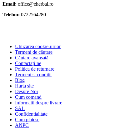
Email:
office@eherbal.ro
Telefon:
0722564280
Utilizarea cookie-urilor
Termeni de căutare
Căutare avansată
Contactați-ne
Politica de returnare
Termeni si conditii
Blog
Harta site
Despre Noi
Cum comand
Informatii despre livrare
SAL
Confidentialitate
Cum platesc
ANPC