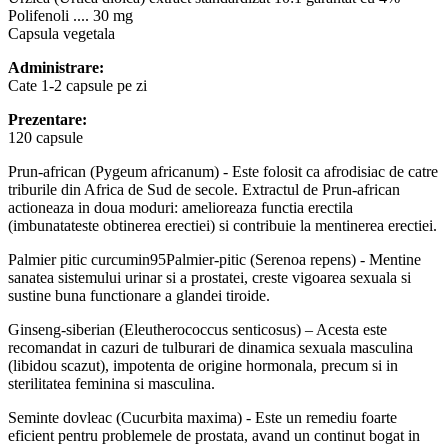
Polifenoli .... 30 mg
Capsula vegetala
Administrare:
Cate 1-2 capsule pe zi
Prezentare:
120 capsule
Prun-african (Pygeum africanum) - Este folosit ca afrodisiac de catre
triburile din Africa de Sud de secole. Extractul de Prun-african
actioneaza in doua moduri: amelioreaza functia erectila
(imbunatateste obtinerea erectiei) si contribuie la mentinerea erectiei.
Palmier pitic curcumin95Palmier-pitic (Serenoa repens) - Mentine
sanatea sistemului urinar si a prostatei, creste vigoarea sexuala si
sustine buna functionare a glandei tiroide.
Ginseng-siberian (Eleutherococcus senticosus) – Acesta este
recomandat in cazuri de tulburari de dinamica sexuala masculina
(libidou scazut), impotenta de origine hormonala, precum si in
sterilitatea feminina si masculina.
Seminte dovleac (Cucurbita maxima) - Este un remediu foarte
eficient pentru problemele de prostata, avand un continut bogat in