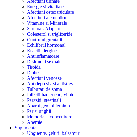
Afectiuni urinare
Energie si vitalitate
Afectiuni osteoarticulare
Afectiuni ale ochilor
Vitamine si Minerale
Sarcina - Alaptare
Colesterol si trigliceride
Controlul greutatii
Echilibrul hormonal
Reactii alergice
Antiinflamatoare
Disfunctii sexuale
Tiroida
Diabet
Afectiuni venoase
Antidepresiv si antistres
Tulburari de somn
Infectii bacteriene, virale
Paraziti intestinali
Aparat genital feminin
Par si unghii
Memorie si concentrare
Anemie
Suplimente
Unguente, geluri, balsamuri