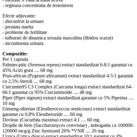
- regleaza concentratia de testosteron
Efecte adjuvante:
- disconfort la urinare
- prostata marita
- probleme de fertilitate
- tulburari de dinamica sexuala masculina (libidou scazut)
- incontinenta urinara
Compozitie:
Per 1 capsula
Palmier-pitic (Serenoa repens) extract standardizat 6-8:1 garantat cu
45% Acizi grasi .... 68 mg
Prun-african (Pygeum africanum) extract standardizat 4-5:1 garantat
cu 2,5% Steroli .... 68 mg
Curcumin95 C3 Complex (Curcuma longa) extract standardizat 64-
66:1 garantat cu 95% Curcuminoide .... 48 mg
Piper (Piper nigrum) extract standardizat garantat cu 5% Piperina ....
10 mg
Ginseng-siberian (Eleutherococcus senticosus) extract standardizat
garantat cu 0,8% Eleutherozide .... 60 mg
Dovleac (Cucurbita maxima) extract 4:1 .... 60 mg
Drojdie de bere (Saccharomyces cerevisiae) , imbogatita cu 100000-
120000 mcg/g Zinc furnizand 26% *VNR .... 26 mg
Urzica (Urtica dioica) extract standardizat 10:1 garantat cu 4%