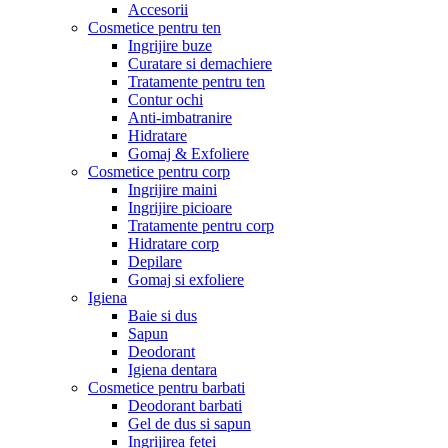
Accesorii
Cosmetice pentru ten
Ingrijire buze
Curatare si demachiere
Tratamente pentru ten
Contur ochi
Anti-imbatranire
Hidratare
Gomaj & Exfoliere
Cosmetice pentru corp
Ingrijire maini
Ingrijire picioare
Tratamente pentru corp
Hidratare corp
Depilare
Gomaj si exfoliere
Igiena
Baie si dus
Sapun
Deodorant
Igiena dentara
Cosmetice pentru barbati
Deodorant barbati
Gel de dus si sapun
Ingrijirea fetei