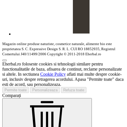
Magazin online produse naturiste, cosmetice naturale, alimente bio este
proprietatea S. C. Expressive Design S. R. L. CUI RO 18852935, Registrul
Comertului J40/11499/2006 Copyright © 2011-2018 Eherbal.ro
Eherbal.ro foloseste cookies si tehnologii similare pentru
functionalitatile de baza, afisarea de continut, reclame personalizate
si altele. In sectiunea
Cookie Policy
aflati mai multe despre cookie-
uri, inclusiv despre retragerea acordului. Apasa "Permite toate" daca
esti de acord, sau personalizeaza.
Permite toate
Personalizeaza
Refuza toate
Comparați