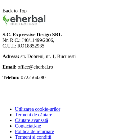
Back to Top
S.C. Expressive Design SRL
Nr. R.C.: J40/11499/2006,
C.U.I.: RO18852935
Adresa:
str. Dobreni, nr. 1, Bucuresti
Email:
office@eherbal.ro
Telefon:
0722564280
Utilizarea cookie-urilor
Termeni de căutare
Căutare avansată
Contactați-ne
Politica de returnare
Termeni si conditii