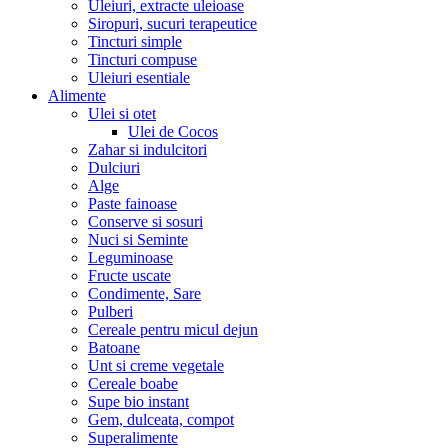
Uleiuri, extracte uleioase
Siropuri, sucuri terapeutice
Tincturi simple
Tincturi compuse
Uleiuri esentiale
Alimente
Ulei si otet
Ulei de Cocos
Zahar si indulcitori
Dulciuri
Alge
Paste fainoase
Conserve si sosuri
Nuci si Seminte
Leguminoase
Fructe uscate
Condimente, Sare
Pulberi
Cereale pentru micul dejun
Batoane
Unt si creme vegetale
Cereale boabe
Supe bio instant
Gem, dulceata, compot
Superalimente