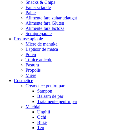
Snacks & Chips
Faina si tarate
Paine
Alimente fara zahar adaugat
Alimente fara Gluten
Alimente fara lactoza
Semipreparate
Produse apicole
Miere de manuka
Laptisor de matca
Polen
Tonice apicole
Pastura
Propolis
Miere
Cosmetice
Cosmetice pentru par
Sampon
Balsam de par
Tratamente pentru par
Machiaj
Unghii
Ochi
Buze
Ten