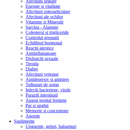
Afectiuni urinare
Energie si vitalitate
Afectiuni osteoarticulare
Afectiuni ale ochilor
Vitamine si Minerale
Sarcina - Alaptare
Colesterol si trigliceride
Controlul greutatii
Echilibrul hormonal
Reactii alergice
Antiinflamatoare
Disfunctii sexuale
Tiroida
Diabet
Afectiuni venoase
Antidepresiv si antistres
Tulburari de somn
Infectii bacteriene, virale
Paraziti intestinali
Aparat genital feminin
Par si unghii
Memorie si concentrare
Anemie
Suplimente
Unguente, geluri, balsamuri