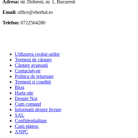
Adresa:
str. Dobreni, nr. 1, Bucuresti
Email:
office@eherbal.ro
Telefon:
0722564280
Utilizarea cookie-urilor
Termeni de căutare
Căutare avansată
Contactați-ne
Politica de returnare
Termeni si conditii
Blog
Harta site
Despre Noi
Cum comand
Informatii despre livrare
SAL
Confidentialitate
Cum platesc
ANPC