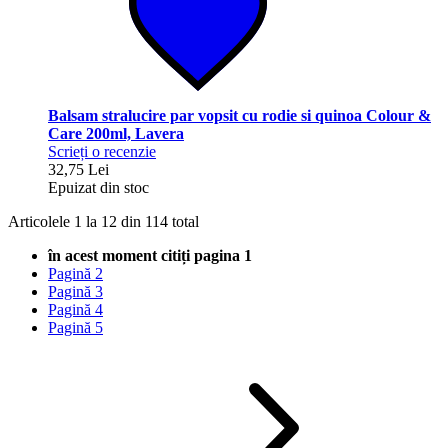
Balsam stralucire par vopsit cu rodie si quinoa Colour &
Care 200ml, Lavera
Scrieți o recenzie
32,75 Lei
Epuizat din stoc
Articolele
1
la
12
din
114
total
în acest moment citiți pagina
1
Pagină
2
Pagină
3
Pagină
4
Pagină
5