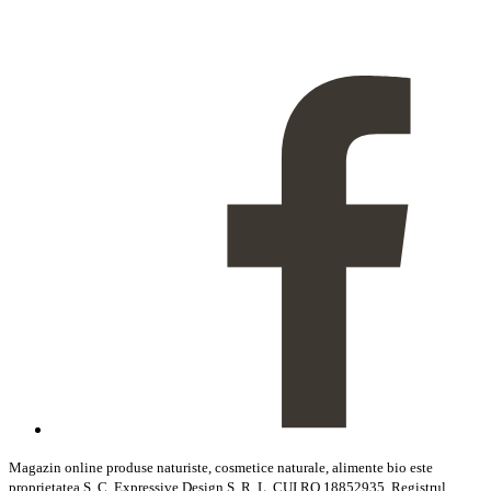
Magazin online produse naturiste, cosmetice naturale, alimente bio este
proprietatea S. C. Expressive Design S. R. L. CUI RO 18852935, Registrul