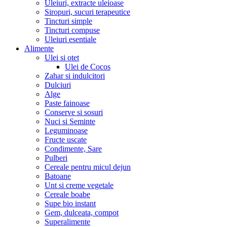
Uleiuri, extracte uleioase
Siropuri, sucuri terapeutice
Tincturi simple
Tincturi compuse
Uleiuri esentiale
Alimente
Ulei si otet
Ulei de Cocos
Zahar si indulcitori
Dulciuri
Alge
Paste fainoase
Conserve si sosuri
Nuci si Seminte
Leguminoase
Fructe uscate
Condimente, Sare
Pulberi
Cereale pentru micul dejun
Batoane
Unt si creme vegetale
Cereale boabe
Supe bio instant
Gem, dulceata, compot
Superalimente