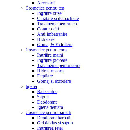
Accesorii
Cosmetice pentru ten
Ingrijire buze
Curatare si demachiere
Tratamente pentru ten
Contur ochi
Anti-imbatranire
Hidratare
Gomaj & Exfoliere
Cosmetice pentru corp
Ingrijire maini
Ingrijire picioare
Tratamente pentru corp
Hidratare corp
Depilare
Gomaj si exfoliere
Igiena
Baie si dus
Sapun
Deodorant
Igiena dentara
Cosmetice pentru barbati
Deodorant barbati
Gel de dus si sapun
Ingrijirea fetei