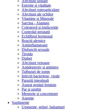
Afectiuni urinare
Energie si vitalitate
Afectiuni osteoarticulare
Afectiuni ale ochilor
Vitamine si Minerale
Sarcina - Alaptare
Colesterol si trigliceride
Controlul greutatii
Echilibrul hormonal
Reactii alergice
Antiinflamatoare
Disfunctii sexuale
Tiroida
Diabet
Afectiuni venoase
Antidepresiv si antistres
Tulburari de somn
Infectii bacteriene, virale
Paraziti intestinali
Aparat genital feminin
Par si unghii
Memorie si concentrare
Anemie
Suplimente
Unguente, geluri, balsamuri