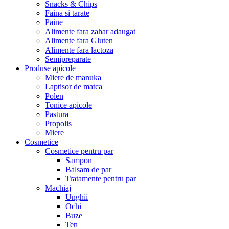
Snacks & Chips
Faina si tarate
Paine
Alimente fara zahar adaugat
Alimente fara Gluten
Alimente fara lactoza
Semipreparate
Produse apicole
Miere de manuka
Laptisor de matca
Polen
Tonice apicole
Pastura
Propolis
Miere
Cosmetice
Cosmetice pentru par
Sampon
Balsam de par
Tratamente pentru par
Machiaj
Unghii
Ochi
Buze
Ten