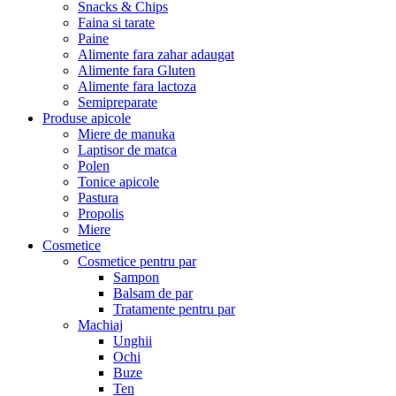
Snacks & Chips
Faina si tarate
Paine
Alimente fara zahar adaugat
Alimente fara Gluten
Alimente fara lactoza
Semipreparate
Produse apicole
Miere de manuka
Laptisor de matca
Polen
Tonice apicole
Pastura
Propolis
Miere
Cosmetice
Cosmetice pentru par
Sampon
Balsam de par
Tratamente pentru par
Machiaj
Unghii
Ochi
Buze
Ten