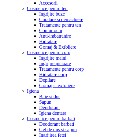
Accesorii
Cosmetice pentru ten
Ingrijire buze
Curatare si demachiere
Tratamente pentru ten
Contur ochi
Anti-imbatranire
Hidratare
Gomaj & Exfoliere
Cosmetice pentru corp
Ingrijire maini
Ingrijire picioare
Tratamente pentru corp
Hidratare corp
Depilare
Gomaj si exfoliere
Igiena
Baie si dus
Sapun
Deodorant
Igiena dentara
Cosmetice pentru barbati
Deodorant barbati
Gel de dus si sapun
Ingrijirea fetei