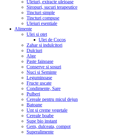
Uleiuri, extracte uleioase
Siropuri, sucuri terapeutice
Tincturi simple
Tincturi compuse
Uleiuri esentiale
Alimente
Ulei si otet
Ulei de Cocos
Zahar si indulcitori
Dulciuri
Alge
Paste fainoase
Conserve si sosuri
Nuci si Seminte
Leguminoase
Fructe uscate
Condimente, Sare
Pulberi
Cereale pentru micul dejun
Batoane
Unt si creme vegetale
Cereale boabe
Supe bio instant
Gem, dulceata, compot
Superalimente