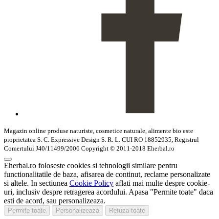
Magazin online produse naturiste, cosmetice naturale, alimente bio este
proprietatea S. C. Expressive Design S. R. L. CUI RO 18852935, Registrul
Comertului J40/11499/2006 Copyright © 2011-2018 Eherbal.ro
Eherbal.ro foloseste cookies si tehnologii similare pentru
functionalitatile de baza, afisarea de continut, reclame personalizate
si altele. In sectiunea
Cookie Policy
aflati mai multe despre cookie-
uri, inclusiv despre retragerea acordului. Apasa "Permite toate" daca
esti de acord, sau personalizeaza.
Permite toate
Personalizeaza
Refuza toate