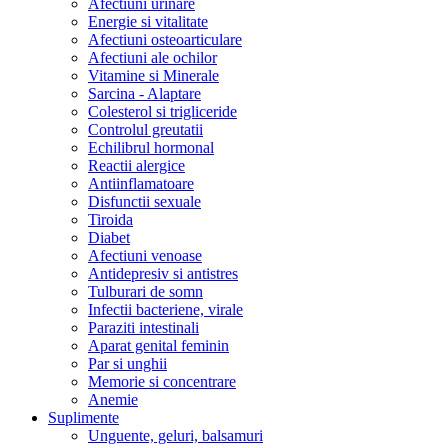
Afectiuni urinare
Energie si vitalitate
Afectiuni osteoarticulare
Afectiuni ale ochilor
Vitamine si Minerale
Sarcina - Alaptare
Colesterol si trigliceride
Controlul greutatii
Echilibrul hormonal
Reactii alergice
Antiinflamatoare
Disfunctii sexuale
Tiroida
Diabet
Afectiuni venoase
Antidepresiv si antistres
Tulburari de somn
Infectii bacteriene, virale
Paraziti intestinali
Aparat genital feminin
Par si unghii
Memorie si concentrare
Anemie
Suplimente
Unguente, geluri, balsamuri