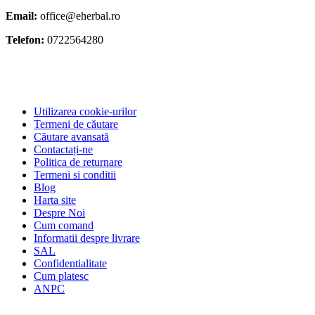
Email:
office@eherbal.ro
Telefon:
0722564280
Utilizarea cookie-urilor
Termeni de căutare
Căutare avansată
Contactați-ne
Politica de returnare
Termeni si conditii
Blog
Harta site
Despre Noi
Cum comand
Informatii despre livrare
SAL
Confidentialitate
Cum platesc
ANPC