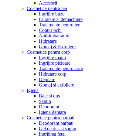
Accesorii
Cosmetice pentru ten
Ingrijire buze
Curatare si demachiere
Tratamente pentru ten
Contur ochi
Anti-imbatranire
Hidratare
Gomaj & Exfoliere
Cosmetice pentru corp
Ingrijire maini
Ingrijire picioare
Tratamente pentru corp
Hidratare corp
Depilare
Gomaj si exfoliere
Igiena
Baie si dus
Sapun
Deodorant
Igiena dentara
Cosmetice pentru barbati
Deodorant barbati
Gel de dus si sapun
Ingrijirea fetei