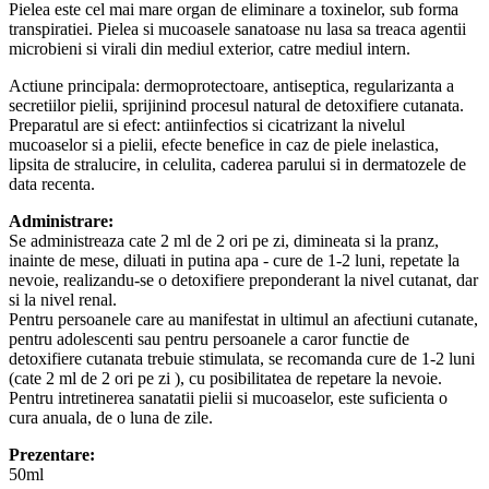
Pielea este cel mai mare organ de eliminare a toxinelor, sub forma
transpiratiei. Pielea si mucoasele sanatoase nu lasa sa treaca agentii
microbieni si virali din mediul exterior, catre mediul intern.
Actiune principala: dermoprotectoare, antiseptica, regularizanta a
secretiilor pielii, sprijinind procesul natural de detoxifiere cutanata.
Preparatul are si efect: antiinfectios si cicatrizant la nivelul
mucoaselor si a pielii, efecte benefice in caz de piele inelastica,
lipsita de stralucire, in celulita, caderea parului si in dermatozele de
data recenta.
Administrare:
Se administreaza cate 2 ml de 2 ori pe zi, dimineata si la pranz,
inainte de mese, diluati in putina apa - cure de 1-2 luni, repetate la
nevoie, realizandu-se o detoxifiere preponderant la nivel cutanat, dar
si la nivel renal.
Pentru persoanele care au manifestat in ultimul an afectiuni cutanate,
pentru adolescenti sau pentru persoanele a caror functie de
detoxifiere cutanata trebuie stimulata, se recomanda cure de 1-2 luni
(cate 2 ml de 2 ori pe zi ), cu posibilitatea de repetare la nevoie.
Pentru intretinerea sanatatii pielii si mucoaselor, este suficienta o
cura anuala, de o luna de zile.
Prezentare:
50ml