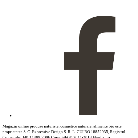
Magazin online produse naturiste, cosmetice naturale, alimente bio este
proprietatea S. C. Expressive Design S. R. L. CUI RO 18852935, Registrul
Comertului J40/11499/2006 Copyright © 2011-2018 Eherbal.ro