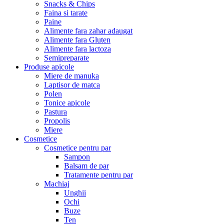
Snacks & Chips
Faina si tarate
Paine
Alimente fara zahar adaugat
Alimente fara Gluten
Alimente fara lactoza
Semipreparate
Produse apicole
Miere de manuka
Laptisor de matca
Polen
Tonice apicole
Pastura
Propolis
Miere
Cosmetice
Cosmetice pentru par
Sampon
Balsam de par
Tratamente pentru par
Machiaj
Unghii
Ochi
Buze
Ten