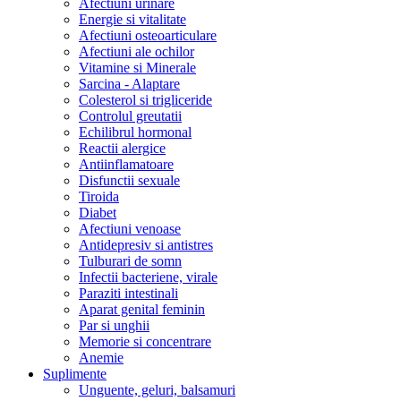
Afectiuni urinare
Energie si vitalitate
Afectiuni osteoarticulare
Afectiuni ale ochilor
Vitamine si Minerale
Sarcina - Alaptare
Colesterol si trigliceride
Controlul greutatii
Echilibrul hormonal
Reactii alergice
Antiinflamatoare
Disfunctii sexuale
Tiroida
Diabet
Afectiuni venoase
Antidepresiv si antistres
Tulburari de somn
Infectii bacteriene, virale
Paraziti intestinali
Aparat genital feminin
Par si unghii
Memorie si concentrare
Anemie
Suplimente
Unguente, geluri, balsamuri