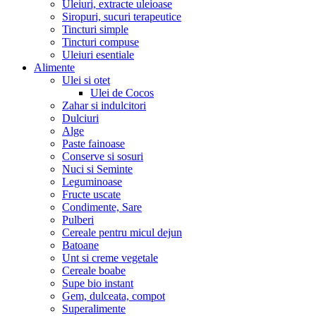
Uleiuri, extracte uleioase
Siropuri, sucuri terapeutice
Tincturi simple
Tincturi compuse
Uleiuri esentiale
Alimente
Ulei si otet
Ulei de Cocos
Zahar si indulcitori
Dulciuri
Alge
Paste fainoase
Conserve si sosuri
Nuci si Seminte
Leguminoase
Fructe uscate
Condimente, Sare
Pulberi
Cereale pentru micul dejun
Batoane
Unt si creme vegetale
Cereale boabe
Supe bio instant
Gem, dulceata, compot
Superalimente