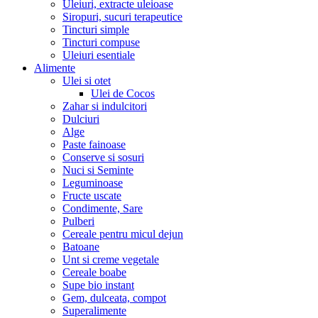
Uleiuri, extracte uleioase
Siropuri, sucuri terapeutice
Tincturi simple
Tincturi compuse
Uleiuri esentiale
Alimente
Ulei si otet
Ulei de Cocos
Zahar si indulcitori
Dulciuri
Alge
Paste fainoase
Conserve si sosuri
Nuci si Seminte
Leguminoase
Fructe uscate
Condimente, Sare
Pulberi
Cereale pentru micul dejun
Batoane
Unt si creme vegetale
Cereale boabe
Supe bio instant
Gem, dulceata, compot
Superalimente