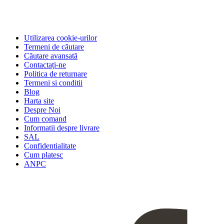
Utilizarea cookie-urilor
Termeni de căutare
Căutare avansată
Contactați-ne
Politica de returnare
Termeni si conditii
Blog
Harta site
Despre Noi
Cum comand
Informatii despre livrare
SAL
Confidentialitate
Cum platesc
ANPC