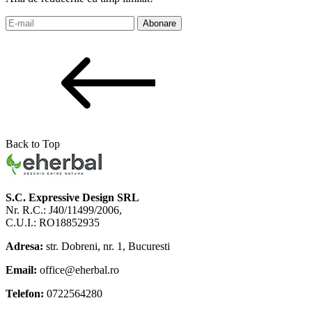
Abonare
Back to Top
S.C. Expressive Design SRL
Nr. R.C.: J40/11499/2006,
C.U.I.: RO18852935
Adresa:
str. Dobreni, nr. 1, Bucuresti
Email:
office@eherbal.ro
Telefon:
0722564280