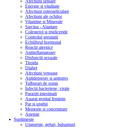
Afectiuni urinare
Energie si vitalitate
Afectiuni osteoarticulare
Afectiuni ale ochilor
Vitamine si Minerale
Sarcina - Alaptare
Colesterol si trigliceride
Controlul greutatii
Echilibrul hormonal
Reactii alergice
Antiinflamatoare
Disfunctii sexuale
Tiroida
Diabet
Afectiuni venoase
Antidepresiv si antistres
Tulburari de somn
Infectii bacteriene, virale
Paraziti intestinali
Aparat genital feminin
Par si unghii
Memorie si concentrare
Anemie
Suplimente
Unguente, geluri, balsamuri