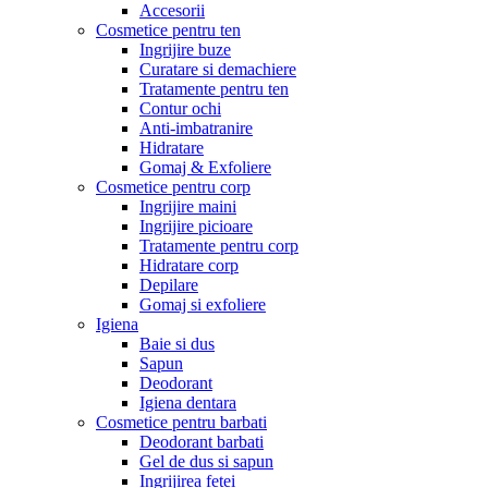
Accesorii
Cosmetice pentru ten
Ingrijire buze
Curatare si demachiere
Tratamente pentru ten
Contur ochi
Anti-imbatranire
Hidratare
Gomaj & Exfoliere
Cosmetice pentru corp
Ingrijire maini
Ingrijire picioare
Tratamente pentru corp
Hidratare corp
Depilare
Gomaj si exfoliere
Igiena
Baie si dus
Sapun
Deodorant
Igiena dentara
Cosmetice pentru barbati
Deodorant barbati
Gel de dus si sapun
Ingrijirea fetei