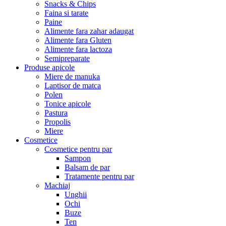
Snacks & Chips
Faina si tarate
Paine
Alimente fara zahar adaugat
Alimente fara Gluten
Alimente fara lactoza
Semipreparate
Produse apicole
Miere de manuka
Laptisor de matca
Polen
Tonice apicole
Pastura
Propolis
Miere
Cosmetice
Cosmetice pentru par
Sampon
Balsam de par
Tratamente pentru par
Machiaj
Unghii
Ochi
Buze
Ten