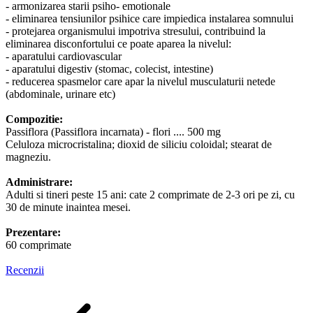
- armonizarea starii psiho- emotionale
- eliminarea tensiunilor psihice care impiedica instalarea somnului
- protejarea organismului impotriva stresului, contribuind la
eliminarea disconfortului ce poate aparea la nivelul:
- aparatului cardiovascular
- aparatului digestiv (stomac, colecist, intestine)
- reducerea spasmelor care apar la nivelul musculaturii netede
(abdominale, urinare etc)
Compozitie:
Passiflora (Passiflora incarnata) - flori .... 500 mg
Celuloza microcristalina; dioxid de siliciu coloidal; stearat de
magneziu.
Administrare:
Adulti si tineri peste 15 ani: cate 2 comprimate de 2-3 ori pe zi, cu
30 de minute inaintea mesei.
Prezentare:
60 comprimate
Recenzii