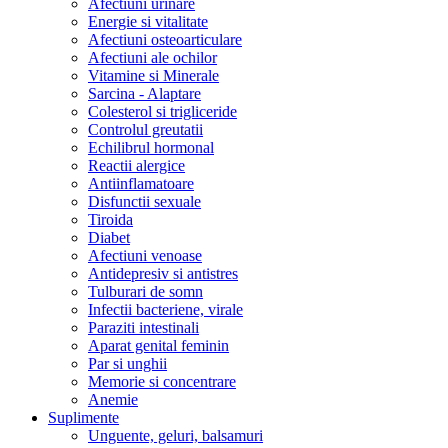
Afectiuni urinare
Energie si vitalitate
Afectiuni osteoarticulare
Afectiuni ale ochilor
Vitamine si Minerale
Sarcina - Alaptare
Colesterol si trigliceride
Controlul greutatii
Echilibrul hormonal
Reactii alergice
Antiinflamatoare
Disfunctii sexuale
Tiroida
Diabet
Afectiuni venoase
Antidepresiv si antistres
Tulburari de somn
Infectii bacteriene, virale
Paraziti intestinali
Aparat genital feminin
Par si unghii
Memorie si concentrare
Anemie
Suplimente
Unguente, geluri, balsamuri