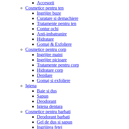
Accesorii
Cosmetice pentru ten
Ingrijire buze
Curatare si demachiere
Tratamente pentru ten
Contur ochi
Anti-imbatranire
Hidratare
Gomaj & Exfoliere
Cosmetice pentru corp
Ingrijire maini
Ingrijire picioare
Tratamente pentru corp
Hidratare corp
Depilare
Gomaj si exfoliere
Igiena
Baie si dus
Sapun
Deodorant
Igiena dentara
Cosmetice pentru barbati
Deodorant barbati
Gel de dus si sapun
Ingrijirea fetei