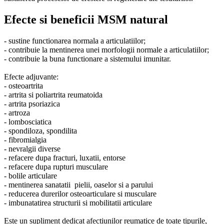
Efecte si beneficii MSM natural
- sustine functionarea normala a articulatiilor;
- contribuie la mentinerea unei morfologii normale a articulatiilor;
- contribuie la buna functionare a sistemului imunitar.
Efecte adjuvante:
- osteoartrita
- artrita si poliartrita reumatoida
- artrita psoriazica
- artroza
- lombosciatica
- spondiloza, spondilita
- fibromialgia
- nevralgii diverse
- refacere dupa fracturi, luxatii, entorse
- refacere dupa rupturi musculare
- bolile articulare
- mentinerea sanatatii pielii, oaselor si a parului
- reducerea durerilor osteoarticulare si musculare
- imbunatatirea structurii si mobilitatii articulare
Este un supliment dedicat afectiunilor reumatice de toate tipurile,