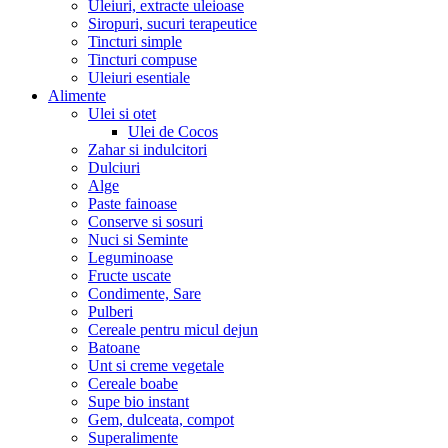
Uleiuri, extracte uleioase
Siropuri, sucuri terapeutice
Tincturi simple
Tincturi compuse
Uleiuri esentiale
Alimente
Ulei si otet
Ulei de Cocos
Zahar si indulcitori
Dulciuri
Alge
Paste fainoase
Conserve si sosuri
Nuci si Seminte
Leguminoase
Fructe uscate
Condimente, Sare
Pulberi
Cereale pentru micul dejun
Batoane
Unt si creme vegetale
Cereale boabe
Supe bio instant
Gem, dulceata, compot
Superalimente