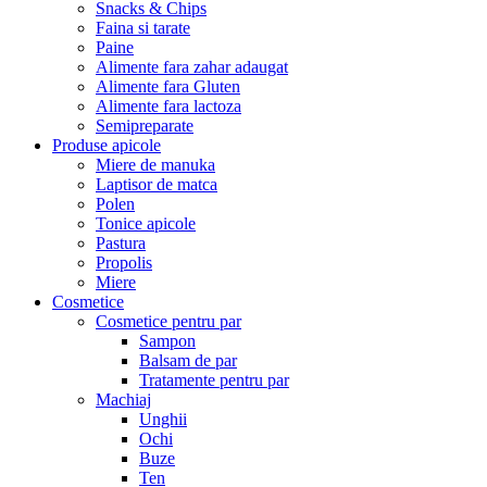
Snacks & Chips
Faina si tarate
Paine
Alimente fara zahar adaugat
Alimente fara Gluten
Alimente fara lactoza
Semipreparate
Produse apicole
Miere de manuka
Laptisor de matca
Polen
Tonice apicole
Pastura
Propolis
Miere
Cosmetice
Cosmetice pentru par
Sampon
Balsam de par
Tratamente pentru par
Machiaj
Unghii
Ochi
Buze
Ten