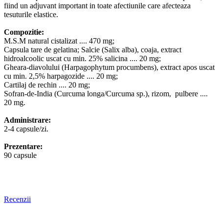
fiind un adjuvant important in toate afectiunile care afecteaza
tesuturile elastice.
Compozitie:
M.S.M natural cistalizat .... 470 mg;
Capsula tare de gelatina; Salcie (Salix alba), coaja, extract
hidroalcoolic uscat cu min. 25% salicina .... 20 mg;
Gheara-diavolului (Harpagophytum procumbens), extract apos uscat
cu min. 2,5% harpagozide .... 20 mg;
Cartilaj de rechin .... 20 mg;
Sofran-de-India (Curcuma longa/Curcuma sp.), rizom, pulbere ....
20 mg.
Administrare:
2-4 capsule/zi.
Prezentare:
90 capsule
Recenzii