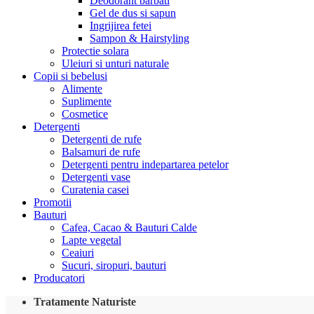
Deodorant barbati
Gel de dus si sapun
Ingrijirea fetei
Sampon & Hairstyling
Protectie solara
Uleiuri si unturi naturale
Copii si bebelusi
Alimente
Suplimente
Cosmetice
Detergenti
Detergenti de rufe
Balsamuri de rufe
Detergenti pentru indepartarea petelor
Detergenti vase
Curatenia casei
Promotii
Bauturi
Cafea, Cacao & Bauturi Calde
Lapte vegetal
Ceaiuri
Sucuri, siropuri, bauturi
Producatori
Tratamente Naturiste