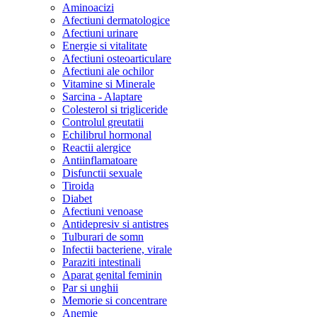
Aminoacizi
Afectiuni dermatologice
Afectiuni urinare
Energie si vitalitate
Afectiuni osteoarticulare
Afectiuni ale ochilor
Vitamine si Minerale
Sarcina - Alaptare
Colesterol si trigliceride
Controlul greutatii
Echilibrul hormonal
Reactii alergice
Antiinflamatoare
Disfunctii sexuale
Tiroida
Diabet
Afectiuni venoase
Antidepresiv si antistres
Tulburari de somn
Infectii bacteriene, virale
Paraziti intestinali
Aparat genital feminin
Par si unghii
Memorie si concentrare
Anemie