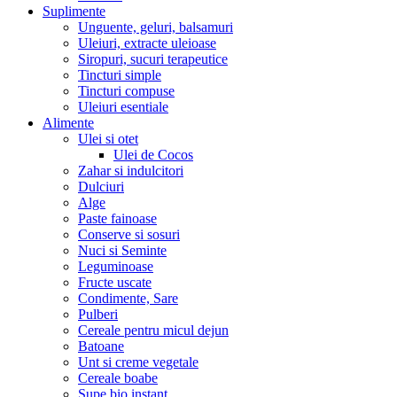
Suplimente
Unguente, geluri, balsamuri
Uleiuri, extracte uleioase
Siropuri, sucuri terapeutice
Tincturi simple
Tincturi compuse
Uleiuri esentiale
Alimente
Ulei si otet
Ulei de Cocos
Zahar si indulcitori
Dulciuri
Alge
Paste fainoase
Conserve si sosuri
Nuci si Seminte
Leguminoase
Fructe uscate
Condimente, Sare
Pulberi
Cereale pentru micul dejun
Batoane
Unt si creme vegetale
Cereale boabe
Supe bio instant