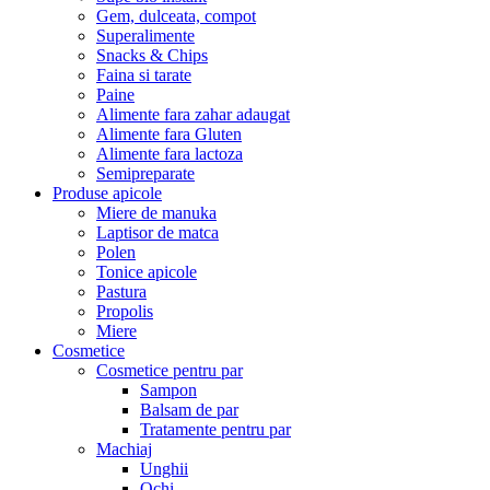
Gem, dulceata, compot
Superalimente
Snacks & Chips
Faina si tarate
Paine
Alimente fara zahar adaugat
Alimente fara Gluten
Alimente fara lactoza
Semipreparate
Produse apicole
Miere de manuka
Laptisor de matca
Polen
Tonice apicole
Pastura
Propolis
Miere
Cosmetice
Cosmetice pentru par
Sampon
Balsam de par
Tratamente pentru par
Machiaj
Unghii
Ochi