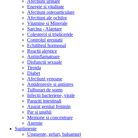
Afectiuni urinare
Energie si vitalitate
Afectiuni osteoarticulare
Afectiuni ale ochilor
Vitamine si Minerale
Sarcina - Alaptare
Colesterol si trigliceride
Controlul greutatii
Echilibrul hormonal
Reactii alergice
Antiinflamatoare
Disfunctii sexuale
Tiroida
Diabet
Afectiuni venoase
Antidepresiv si antistres
Tulburari de somn
Infectii bacteriene, virale
Paraziti intestinali
Aparat genital feminin
Par si unghii
Memorie si concentrare
Anemie
Suplimente
Unguente, geluri, balsamuri