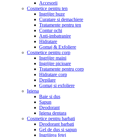
Accesorii
Cosmetice pentru ten
Ingrijire buze
Curatare si demachiere
Tratamente pentru ten
Contur ochi
Anti-imbatranire
Hidratare
Gomaj & Exfoliere
Cosmetice pentru corp
Ingrijire maini
Ingrijire picioare
Tratamente pentru corp
Hidratare corp
Depilare
Gomaj si exfoliere
Igiena
Baie si dus
Sapun
Deodorant
Igiena dentara
Cosmetice pentru barbati
Deodorant barbati
Gel de dus si sapun
Ingrijirea fetei