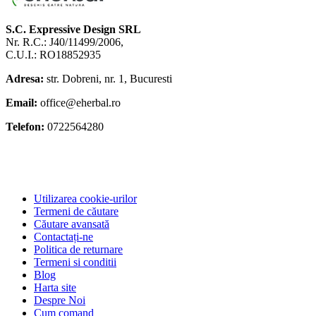
S.C. Expressive Design SRL
Nr. R.C.: J40/11499/2006,
C.U.I.: RO18852935
Adresa:
str. Dobreni, nr. 1, Bucuresti
Email:
office@eherbal.ro
Telefon:
0722564280
Utilizarea cookie-urilor
Termeni de căutare
Căutare avansată
Contactați-ne
Politica de returnare
Termeni si conditii
Blog
Harta site
Despre Noi
Cum comand