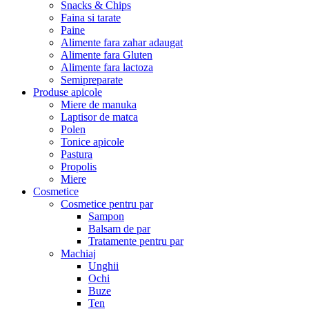
Snacks & Chips
Faina si tarate
Paine
Alimente fara zahar adaugat
Alimente fara Gluten
Alimente fara lactoza
Semipreparate
Produse apicole
Miere de manuka
Laptisor de matca
Polen
Tonice apicole
Pastura
Propolis
Miere
Cosmetice
Cosmetice pentru par
Sampon
Balsam de par
Tratamente pentru par
Machiaj
Unghii
Ochi
Buze
Ten