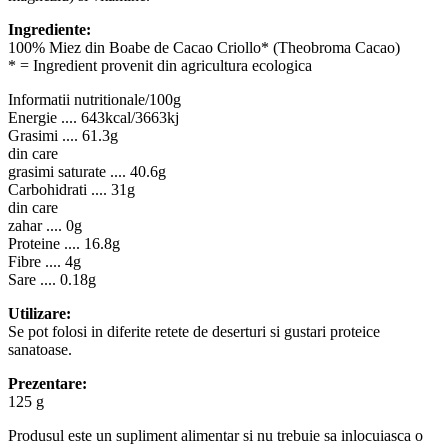
Ingrediente:
100% Miez din Boabe de Cacao Criollo* (Theobroma Cacao)
* = Ingredient provenit din agricultura ecologica
Informatii nutritionale/100g
Energie .... 643kcal/3663kj
Grasimi .... 61.3g
din care
grasimi saturate .... 40.6g
Carbohidrati .... 31g
din care
zahar .... 0g
Proteine .... 16.8g
Fibre .... 4g
Sare .... 0.18g
Utilizare:
Se pot folosi in diferite retete de deserturi si gustari proteice
sanatoase.
Prezentare:
125 g
Produsul este un supliment alimentar si nu trebuie sa inlocuiasca o