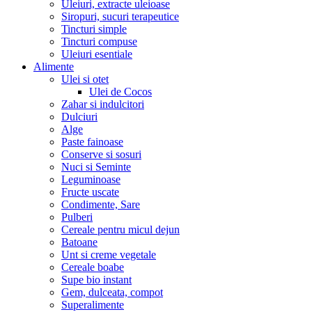
Uleiuri, extracte uleioase
Siropuri, sucuri terapeutice
Tincturi simple
Tincturi compuse
Uleiuri esentiale
Alimente
Ulei si otet
Ulei de Cocos
Zahar si indulcitori
Dulciuri
Alge
Paste fainoase
Conserve si sosuri
Nuci si Seminte
Leguminoase
Fructe uscate
Condimente, Sare
Pulberi
Cereale pentru micul dejun
Batoane
Unt si creme vegetale
Cereale boabe
Supe bio instant
Gem, dulceata, compot
Superalimente