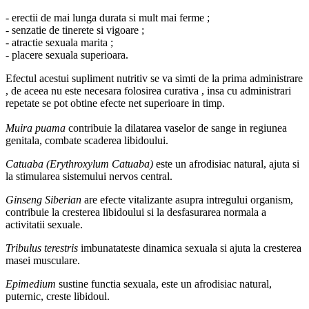
- erectii de mai lunga durata si mult mai ferme ;
- senzatie de tinerete si vigoare ;
- atractie sexuala marita ;
- placere sexuala superioara.
Efectul acestui supliment nutritiv se va simti de la prima administrare
, de aceea nu este necesara folosirea curativa , insa cu administrari
repetate se pot obtine efecte net superioare in timp.
Muira puama
contribuie la dilatarea vaselor de sange in regiunea
genitala, combate scaderea libidoului.
Catuaba (Erythroxylum Catuaba)
este un afrodisiac natural, ajuta si
la stimularea sistemului nervos central.
Ginseng Siberian
are efecte vitalizante asupra intregului organism,
contribuie la cresterea libidoului si la desfasurarea normala a
activitatii sexuale.
Tribulus terestris
imbunatateste dinamica sexuala si ajuta la cresterea
masei musculare.
Epimedium
sustine functia sexuala, este un afrodisiac natural,
puternic, creste libidoul.