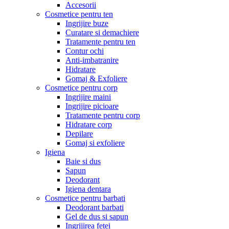
Accesorii
Cosmetice pentru ten
Ingrijire buze
Curatare si demachiere
Tratamente pentru ten
Contur ochi
Anti-imbatranire
Hidratare
Gomaj & Exfoliere
Cosmetice pentru corp
Ingrijire maini
Ingrijire picioare
Tratamente pentru corp
Hidratare corp
Depilare
Gomaj si exfoliere
Igiena
Baie si dus
Sapun
Deodorant
Igiena dentara
Cosmetice pentru barbati
Deodorant barbati
Gel de dus si sapun
Ingrijirea fetei