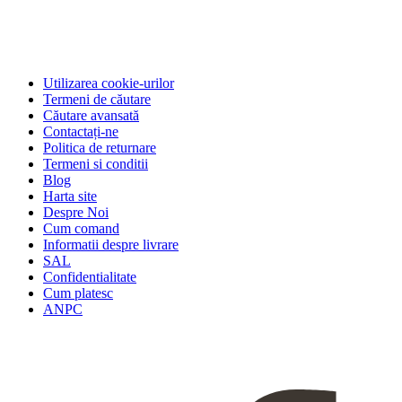
Utilizarea cookie-urilor
Termeni de căutare
Căutare avansată
Contactați-ne
Politica de returnare
Termeni si conditii
Blog
Harta site
Despre Noi
Cum comand
Informatii despre livrare
SAL
Confidentialitate
Cum platesc
ANPC