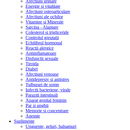
Afectiuni urinare
Energie si vitalitate
Afectiuni osteoarticulare
Afectiuni ale ochilor
Vitamine si Minerale
Sarcina - Alaptare
Colesterol si trigliceride
Controlul greutatii
Echilibrul hormonal
Reactii alergice
Antiinflamatoare
Disfunctii sexuale
Tiroida
Diabet
Afectiuni venoase
Antidepresiv si antistres
Tulburari de somn
Infectii bacteriene, virale
Paraziti intestinali
Aparat genital feminin
Par si unghii
Memorie si concentrare
Anemie
Suplimente
Unguente, geluri, balsamuri