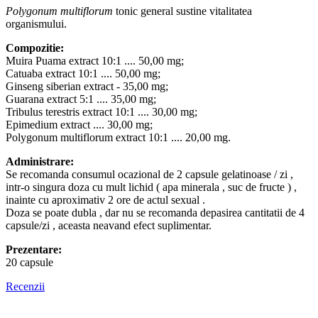
Polygonum multiflorum
tonic general sustine vitalitatea
organismului.
Compozitie:
Muira Puama extract 10:1 .... 50,00 mg;
Catuaba extract 10:1 .... 50,00 mg;
Ginseng siberian extract - 35,00 mg;
Guarana extract 5:1 .... 35,00 mg;
Tribulus terestris extract 10:1 .... 30,00 mg;
Epimedium extract .... 30,00 mg;
Polygonum multiflorum extract 10:1 .... 20,00 mg.
Administrare:
Se recomanda consumul ocazional de 2 capsule gelatinoase / zi ,
intr-o singura doza cu mult lichid ( apa minerala , suc de fructe ) ,
inainte cu aproximativ 2 ore de actul sexual .
Doza se poate dubla , dar nu se recomanda depasirea cantitatii de 4
capsule/zi , aceasta neavand efect suplimentar.
Prezentare:
20 capsule
Recenzii