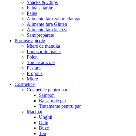
Snacks & Chips
Faina si tarate
Paine
Alimente fara zahar adaugat
Alimente fara Gluten
Alimente fara lactoza
Semipreparate
Produse apicole
Miere de manuka
Laptisor de matca
Polen
Tonice apicole
Pastura
Propolis
Miere
Cosmetice
Cosmetice pentru par
Sampon
Balsam de par
Tratamente pentru par
Machiaj
Unghii
Ochi
Buze
Ten