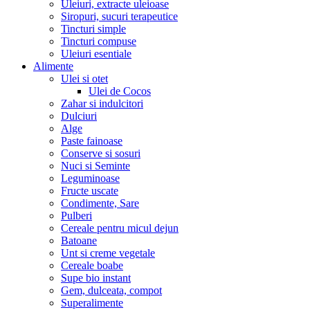
Uleiuri, extracte uleioase
Siropuri, sucuri terapeutice
Tincturi simple
Tincturi compuse
Uleiuri esentiale
Alimente
Ulei si otet
Ulei de Cocos
Zahar si indulcitori
Dulciuri
Alge
Paste fainoase
Conserve si sosuri
Nuci si Seminte
Leguminoase
Fructe uscate
Condimente, Sare
Pulberi
Cereale pentru micul dejun
Batoane
Unt si creme vegetale
Cereale boabe
Supe bio instant
Gem, dulceata, compot
Superalimente