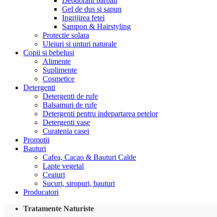
Deodorant barbati
Gel de dus si sapun
Ingrijirea fetei
Sampon & Hairstyling
Protectie solara
Uleiuri si unturi naturale
Copii si bebelusi
Alimente
Suplimente
Cosmetice
Detergenti
Detergenti de rufe
Balsamuri de rufe
Detergenti pentru indepartarea petelor
Detergenti vase
Curatenia casei
Promotii
Bauturi
Cafea, Cacao & Bauturi Calde
Lapte vegetal
Ceaiuri
Sucuri, siropuri, bauturi
Producatori
Tratamente Naturiste