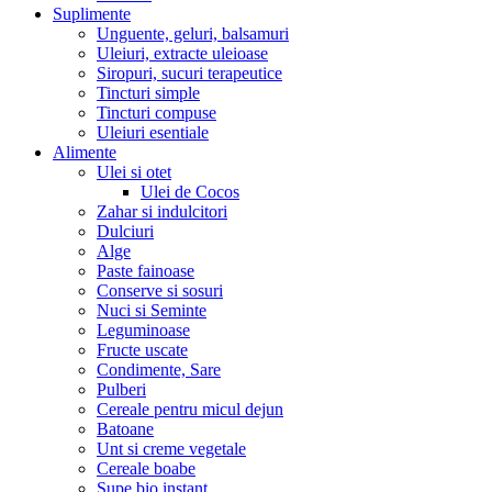
Suplimente
Unguente, geluri, balsamuri
Uleiuri, extracte uleioase
Siropuri, sucuri terapeutice
Tincturi simple
Tincturi compuse
Uleiuri esentiale
Alimente
Ulei si otet
Ulei de Cocos
Zahar si indulcitori
Dulciuri
Alge
Paste fainoase
Conserve si sosuri
Nuci si Seminte
Leguminoase
Fructe uscate
Condimente, Sare
Pulberi
Cereale pentru micul dejun
Batoane
Unt si creme vegetale
Cereale boabe
Supe bio instant