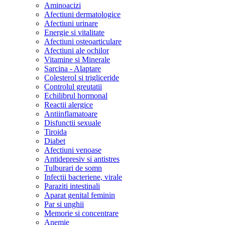
Aminoacizi
Afectiuni dermatologice
Afectiuni urinare
Energie si vitalitate
Afectiuni osteoarticulare
Afectiuni ale ochilor
Vitamine si Minerale
Sarcina - Alaptare
Colesterol si trigliceride
Controlul greutatii
Echilibrul hormonal
Reactii alergice
Antiinflamatoare
Disfunctii sexuale
Tiroida
Diabet
Afectiuni venoase
Antidepresiv si antistres
Tulburari de somn
Infectii bacteriene, virale
Paraziti intestinali
Aparat genital feminin
Par si unghii
Memorie si concentrare
Anemie