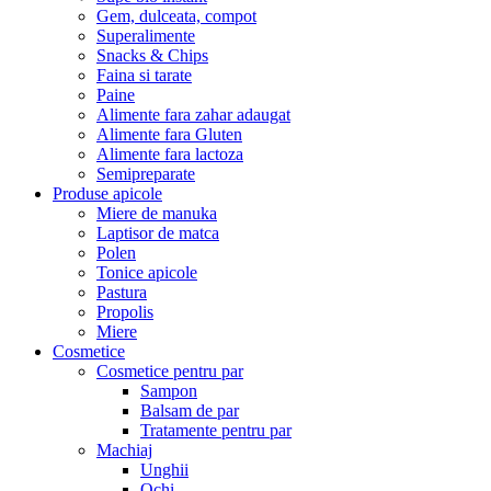
Gem, dulceata, compot
Superalimente
Snacks & Chips
Faina si tarate
Paine
Alimente fara zahar adaugat
Alimente fara Gluten
Alimente fara lactoza
Semipreparate
Produse apicole
Miere de manuka
Laptisor de matca
Polen
Tonice apicole
Pastura
Propolis
Miere
Cosmetice
Cosmetice pentru par
Sampon
Balsam de par
Tratamente pentru par
Machiaj
Unghii
Ochi