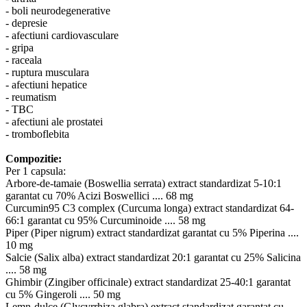
- boli neurodegenerative
- depresie
- afectiuni cardiovasculare
- gripa
- raceala
- ruptura musculara
- afectiuni hepatice
- reumatism
- TBC
- afectiuni ale prostatei
- tromboflebita
Compozitie:
Per 1 capsula:
Arbore-de-tamaie (Boswellia serrata) extract standardizat 5-10:1
garantat cu 70% Acizi Boswellici .... 68 mg
Curcumin95 C3 complex (Curcuma longa) extract standardizat 64-
66:1 garantat cu 95% Curcuminoide .... 58 mg
Piper (Piper nigrum) extract standardizat garantat cu 5% Piperina ....
10 mg
Salcie (Salix alba) extract standardizat 20:1 garantat cu 25% Salicina
.... 58 mg
Ghimbir (Zingiber officinale) extract standardizat 25-40:1 garantat
cu 5% Gingeroli .... 50 mg
Lemn-dulce (Glycyrrhiza glabra) extract standardizat garantat cu