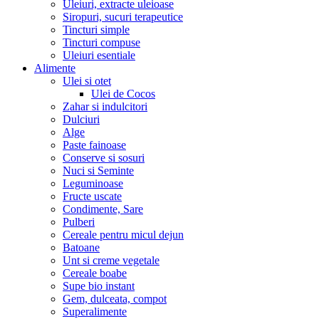
Uleiuri, extracte uleioase
Siropuri, sucuri terapeutice
Tincturi simple
Tincturi compuse
Uleiuri esentiale
Alimente
Ulei si otet
Ulei de Cocos
Zahar si indulcitori
Dulciuri
Alge
Paste fainoase
Conserve si sosuri
Nuci si Seminte
Leguminoase
Fructe uscate
Condimente, Sare
Pulberi
Cereale pentru micul dejun
Batoane
Unt si creme vegetale
Cereale boabe
Supe bio instant
Gem, dulceata, compot
Superalimente