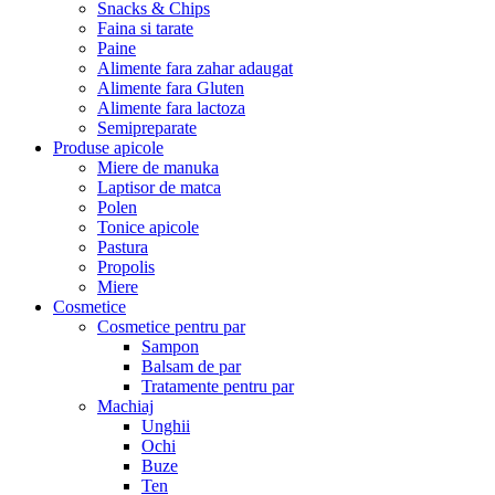
Snacks & Chips
Faina si tarate
Paine
Alimente fara zahar adaugat
Alimente fara Gluten
Alimente fara lactoza
Semipreparate
Produse apicole
Miere de manuka
Laptisor de matca
Polen
Tonice apicole
Pastura
Propolis
Miere
Cosmetice
Cosmetice pentru par
Sampon
Balsam de par
Tratamente pentru par
Machiaj
Unghii
Ochi
Buze
Ten