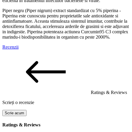
eficienta in tratamentul infectiilor bacteriene si virale.
Piper negru (Piper nigrum) extract standardizat cu 5% piperina -
Piperina este cunoscuta pentru proprietatile sale antioxidante si
antiinflamatoare. Aceasta stimuleaza sistemul imunitar, contribuie la
detoxifierea ficatului, accelereaza arderile de grasimi si este adjuvant
in indigestie. Piperina potenteaza actiunea Curcumin95 C3 complex
marindu-i biodisponibilitatea in organism cu peste 2000%.
Recenzii
Ratings & Reviews
Scrieți o recenzie
Scrie acum
Ratings & Reviews