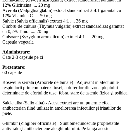
12% Glicirizina .... 20 mg
Acerola (Malpighia glabra) extract standardizat 3-4:1 garantat cu
17% Vitamina C .... 50 mg
Salvie (Salvia officinalis) extract 4:1 .... 36 mg
Cimbru-de-cultura (Thymus vulgaris) extract standardizat garantat
cu 0,2% Timol .... 20 mg
Cuisoare (Syzygium aromaticum) extract 4:1 .... 20 mg
Capsula vegetala
Administrare:
Cate 2-3 capsule pe zi
Prezentare:
60 capsule
Boswellia serrata (Arborele de tamaie) - Adjuvant in afectiunile
respiratorii prin combaterea tusei, a durerilor din zona pieptului
determinate de efortul de tuse, febra, stare de astenie fizica şi psihica.
Salcie alba (Salix alba) - Acest extract are un puternic efect
antibacterian fiind utilizat in ameliorarea infectiilor şi iritatiilor de
piele.
Ghimbir (Zingiber officinale) - Sunt binecunoscute proprietatile
antivirale şi antibacteriene ale ghimbirului. Pe langa aceste