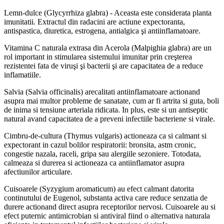
Lemn-dulce (Glycyrrhiza glabra) - Aceasta este considerata planta
imunitatii. Extractul din radacini are actiune expectoranta,
antispastica, diuretica, estrogena, antialgica şi antiinflamatoare.
Vitamina C naturala extrasa din Acerola (Malpighia glabra) are un
rol important in stimularea sistemului imunitar prin creşterea
rezistentei fata de viruşi şi bacterii şi are capacitatea de a reduce
inflamatiile.
Salvia (Salvia officinalis) arecalitati antiinflamatoare actionand
asupra mai multor probleme de sanatate, cum ar fi artrita si guta, boli
de inima si tensiune arteriala ridicata. In plus, este si un antiseptic
natural avand capacitatea de a preveni infectiile bacteriene si virale.
Cimbru-de-cultura (Thymus vulgaris) actioneaza ca si calmant si
expectorant in cazul bolilor respiratorii: bronsita, astm cronic,
congestie nazala, raceli, gripa sau alergiile sezoniere. Totodata,
calmeaza si durerea si actioneaza ca antiinflamator asupra
afectiunilor articulare.
Cuisoarele (Syzygium aromaticum) au efect calmant datorita
continutului de Eugenol, substanta activa care reduce senzatia de
durere actionand direct asupra receptorilor nervosi. Cuisoarele au si
efect puternic antimicrobian si antiviral fiind o alternativa naturala