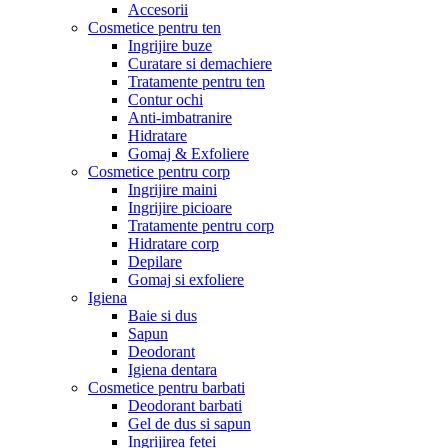
Accesorii
Cosmetice pentru ten
Ingrijire buze
Curatare si demachiere
Tratamente pentru ten
Contur ochi
Anti-imbatranire
Hidratare
Gomaj & Exfoliere
Cosmetice pentru corp
Ingrijire maini
Ingrijire picioare
Tratamente pentru corp
Hidratare corp
Depilare
Gomaj si exfoliere
Igiena
Baie si dus
Sapun
Deodorant
Igiena dentara
Cosmetice pentru barbati
Deodorant barbati
Gel de dus si sapun
Ingrijirea fetei