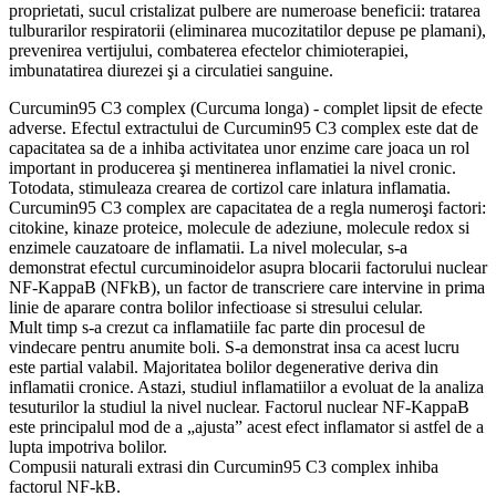
proprietati, sucul cristalizat pulbere are numeroase beneficii: tratarea
tulburarilor respiratorii (eliminarea mucozitatilor depuse pe plamani),
prevenirea vertijului, combaterea efectelor chimioterapiei,
imbunatatirea diurezei şi a circulatiei sanguine.
Curcumin95 C3 complex (Curcuma longa) - complet lipsit de efecte
adverse. Efectul extractului de Curcumin95 C3 complex este dat de
capacitatea sa de a inhiba activitatea unor enzime care joaca un rol
important in producerea şi mentinerea inflamatiei la nivel cronic.
Totodata, stimuleaza crearea de cortizol care inlatura inflamatia.
Curcumin95 C3 complex are capacitatea de a regla numeroşi factori:
citokine, kinaze proteice, molecule de adeziune, molecule redox si
enzimele cauzatoare de inflamatii. La nivel molecular, s-a
demonstrat efectul curcuminoidelor asupra blocarii factorului nuclear
NF-KappaB (NFkB), un factor de transcriere care intervine in prima
linie de aparare contra bolilor infectioase si stresului celular.
Mult timp s-a crezut ca inflamatiile fac parte din procesul de
vindecare pentru anumite boli. S-a demonstrat insa ca acest lucru
este partial valabil. Majoritatea bolilor degenerative deriva din
inflamatii cronice. Astazi, studiul inflamatiilor a evoluat de la analiza
tesuturilor la studiul la nivel nuclear. Factorul nuclear NF-KappaB
este principalul mod de a „ajusta” acest efect inflamator si astfel de a
lupta impotriva bolilor.
Compusii naturali extrasi din Curcumin95 C3 complex inhiba
factorul NF-kB.