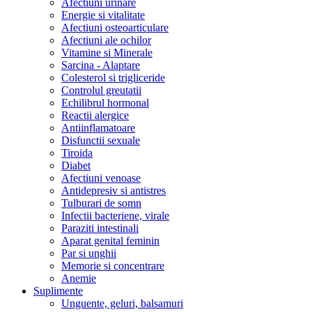
Afectiuni urinare
Energie si vitalitate
Afectiuni osteoarticulare
Afectiuni ale ochilor
Vitamine si Minerale
Sarcina - Alaptare
Colesterol si trigliceride
Controlul greutatii
Echilibrul hormonal
Reactii alergice
Antiinflamatoare
Disfunctii sexuale
Tiroida
Diabet
Afectiuni venoase
Antidepresiv si antistres
Tulburari de somn
Infectii bacteriene, virale
Paraziti intestinali
Aparat genital feminin
Par si unghii
Memorie si concentrare
Anemie
Suplimente
Unguente, geluri, balsamuri