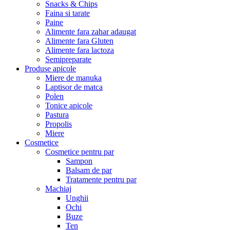
Snacks & Chips
Faina si tarate
Paine
Alimente fara zahar adaugat
Alimente fara Gluten
Alimente fara lactoza
Semipreparate
Produse apicole
Miere de manuka
Laptisor de matca
Polen
Tonice apicole
Pastura
Propolis
Miere
Cosmetice
Cosmetice pentru par
Sampon
Balsam de par
Tratamente pentru par
Machiaj
Unghii
Ochi
Buze
Ten