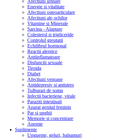
Afectiuni urinare
Energie si vitalitate
Afectiuni osteoarticulare
Afectiuni ale ochilor
Vitamine si Minerale
Sarcina - Alaptare
Colesterol si trigliceride
Controlul greutatii
Echilibrul hormonal
Reactii alergice
Antiinflamatoare
Disfunctii sexuale
Tiroida
Diabet
Afectiuni venoase
Antidepresiv si antistres
Tulburari de somn
Infectii bacteriene, virale
Paraziti intestinali
Aparat genital feminin
Par si unghii
Memorie si concentrare
Anemie
Suplimente
Unguente, geluri, balsamuri