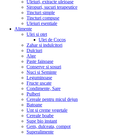
Uleiuri, extracte uleioase
Siropuri, sucuri terapeutice
Tincturi simple
Tincturi compuse
Uleiuri esentiale
Alimente
Ulei si otet
Ulei de Cocos
Zahar si indulcitori
Dulciuri
Alge
Paste fainoase
Conserve si sosuri
Nuci si Seminte
Leguminoase
Fructe uscate
Condimente, Sare
Pulberi
Cereale pentru micul dejun
Batoane
Unt si creme vegetale
Cereale boabe
Supe bio instant
Gem, dulceata, compot
Superalimente