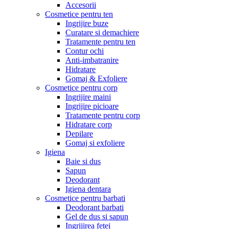
Accesorii
Cosmetice pentru ten
Ingrijire buze
Curatare si demachiere
Tratamente pentru ten
Contur ochi
Anti-imbatranire
Hidratare
Gomaj & Exfoliere
Cosmetice pentru corp
Ingrijire maini
Ingrijire picioare
Tratamente pentru corp
Hidratare corp
Depilare
Gomaj si exfoliere
Igiena
Baie si dus
Sapun
Deodorant
Igiena dentara
Cosmetice pentru barbati
Deodorant barbati
Gel de dus si sapun
Ingrijirea fetei