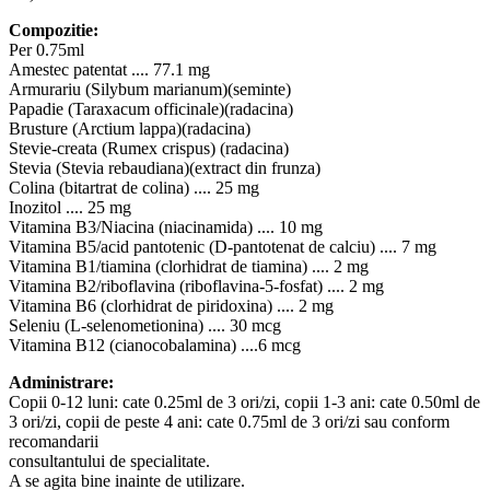
Compozitie:
Per 0.75ml
Amestec patentat .... 77.1 mg
Armurariu (Silybum marianum)(seminte)
Papadie (Taraxacum officinale)(radacina)
Brusture (Arctium lappa)(radacina)
Stevie-creata (Rumex crispus) (radacina)
Stevia (Stevia rebaudiana)(extract din frunza)
Colina (bitartrat de colina) .... 25 mg
Inozitol .... 25 mg
Vitamina B3/Niacina (niacinamida) .... 10 mg
Vitamina B5/acid pantotenic (D-pantotenat de calciu) .... 7 mg
Vitamina B1/tiamina (clorhidrat de tiamina) .... 2 mg
Vitamina B2/riboflavina (riboflavina-5-fosfat) .... 2 mg
Vitamina B6 (clorhidrat de piridoxina) .... 2 mg
Seleniu (L-selenometionina) .... 30 mcg
Vitamina B12 (cianocobalamina) ....6 mcg
Administrare:
Copii 0-12 luni: cate 0.25ml de 3 ori/zi, copii 1-3 ani: cate 0.50ml de
3 ori/zi, copii de peste 4 ani: cate 0.75ml de 3 ori/zi sau conform
recomandarii
consultantului de specialitate.
A se agita bine inainte de utilizare.