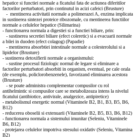
hepatice si functiei normale a ficatului fata de actiunea diferitilor
factorilor perturbatori, prin continutul in acizi cafeici (Brusture)
- mentinerea activitatii normale a polimerazei A, enzima implicata
in sustinerea sintezei proteice ribozomale, cu mentinerea functiilor
normale a celulelor hepatice (Silimarina)
- functionarea normala a digestiei si a functiei biliare, prin:
- sustinerea secretiei biliare (efect coleretic) si a evacuarii normale
a bilei in duoden (efect colagog) (Papadie)
- mentinerea absorbtiei intestinale normale a colesterolului si a
lipidelor (Brusture)
- sustinerea detoxifierii normale a organismului:
- sustine procesul fiziologic normal de legare si eliminare a
factorilor perturbatori absorbiti in organism, eventual, pe cale orala
(de exemplu, policlorobenzenele), favorizand eliminarea acestora
(Brusture)
- se poate administra complementar compusilor cu rol
antihelmintic si compusilor care se metabolizeaza intens la nivelul
ficatului (antibiotice, antivirale, analgezice, antipiretice)
- metabolismul energetic normal (Vitaminele B2, B1, B3, B5, B6,
B12)
- reducerea oboselii si extenuarii (Vitaminele B2, B5, B3, B6, B12)
- functionarea normala a sistemului imunitar (Seleniu, Vitaminele
B6, B12)
- protejarea celulelor impotriva stresului oxidativ (Seleniu, Vitamina
B2)