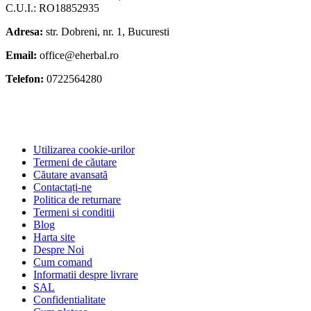
C.U.I.: RO18852935
Adresa:
str. Dobreni, nr. 1, Bucuresti
Email:
office@eherbal.ro
Telefon:
0722564280
Utilizarea cookie-urilor
Termeni de căutare
Căutare avansată
Contactați-ne
Politica de returnare
Termeni si conditii
Blog
Harta site
Despre Noi
Cum comand
Informatii despre livrare
SAL
Confidentialitate