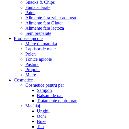
Snacks & Chips
Faina si tarate
Paine
Alimente fara zahar adaugat
Alimente fara Gluten
Alimente fara lactoza
Semipreparate
Produse apicole
Miere de manuka
Laptisor de matca
Polen
Tonice apicole
Pastura
Propolis
Miere
Cosmetice
Cosmetice pentru par
Sampon
Balsam de par
Tratamente pentru par
Machiaj
Unghii
Ochi
Buze
Ten