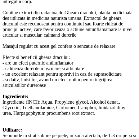
intregului corp.
Contine extract din radacina de Gheara dracului, planta medicinala
des utilizata in medicina naturista umana. Extractul de gheara
dracului este recunoscut pentru continutul sau foarte ridicat de
principii active, care favorizeaza o actiune antiinflamatoare la nivel
articular si muscular, calmand durerile.
Masajul regulat cu acest gel confera o senzatie de relaxare.
Efecte si beneficii gheara dracului:
- are un efect puternic antiinflamator
- calmeaza durerile musculare si articulare
- un excelent relaxant pentru sportivi in caz de suprasolicitare
- sedativ, linistitor, avand un efect optim pentru ingrijirea
articulatiilor dureroase
Ingrediente:
Ingrediente (INCI): Aqua, Propylene glycol, Alcohol denat.,
Glycerin, Triethanolamine, Carbomer, Camphor, Imidazolidinyl
urea, Harpagophytum procumbens root extract.
Utilizare:
Se intinde in strat subtire pe piele, in zona afectata, de 1-3 ori pe zi si