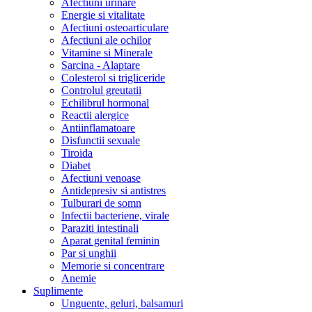
Afectiuni urinare
Energie si vitalitate
Afectiuni osteoarticulare
Afectiuni ale ochilor
Vitamine si Minerale
Sarcina - Alaptare
Colesterol si trigliceride
Controlul greutatii
Echilibrul hormonal
Reactii alergice
Antiinflamatoare
Disfunctii sexuale
Tiroida
Diabet
Afectiuni venoase
Antidepresiv si antistres
Tulburari de somn
Infectii bacteriene, virale
Paraziti intestinali
Aparat genital feminin
Par si unghii
Memorie si concentrare
Anemie
Suplimente
Unguente, geluri, balsamuri