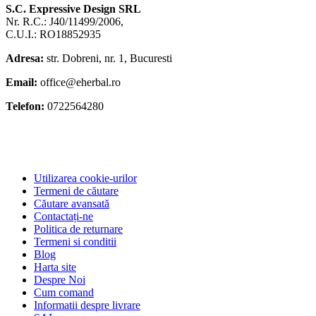
S.C. Expressive Design SRL
Nr. R.C.: J40/11499/2006,
C.U.I.: RO18852935
Adresa:
str. Dobreni, nr. 1, Bucuresti
Email:
office@eherbal.ro
Telefon:
0722564280
Utilizarea cookie-urilor
Termeni de căutare
Căutare avansată
Contactați-ne
Politica de returnare
Termeni si conditii
Blog
Harta site
Despre Noi
Cum comand
Informatii despre livrare