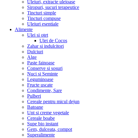
Uleiuri, extracte uleioase
Siropuri, sucuri terapeutice
Tincturi simple
Tincturi compuse
Uleiuri esentiale
Alimente
Ulei si otet
Ulei de Cocos
Zahar si indulcitori
Dulciuri
Alge
Paste fainoase
Conserve si sosuri
Nuci si Seminte
Leguminoase
Fructe uscate
Condimente, Sare
Pulberi
Cereale pentru micul dejun
Batoane
Unt si creme vegetale
Cereale boabe
Supe bio instant
Gem, dulceata, compot
Superalimente